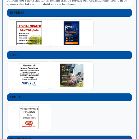
Annonsytor i detta sidofält är reklam från de företag och organisationer som valt att
sponsra den lokala journalistiken i sin hemkommun.
DIVERSE
JOBB
SPORT