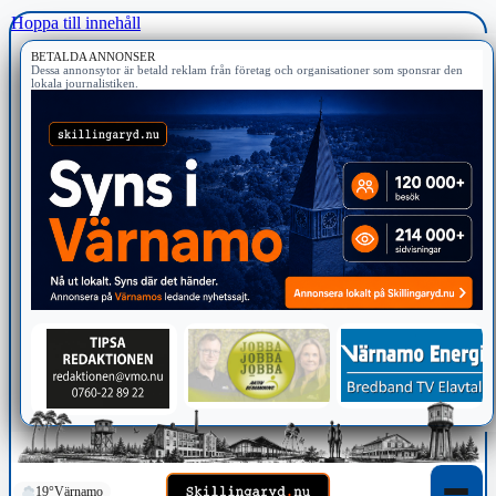
Hoppa till innehåll
BETALDA ANNONSER
Dessa annonsytor är betald reklam från företag och organisationer som sponsrar den
lokala journalistiken.
19°
Värnamo