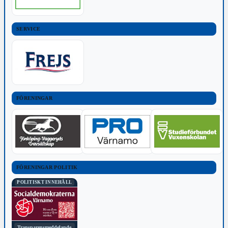
SERVICE
FÖRENINGAR
FÖRENINGAR POLITIK
POLITISKT INNEHÅLL
Transparensmeddelande