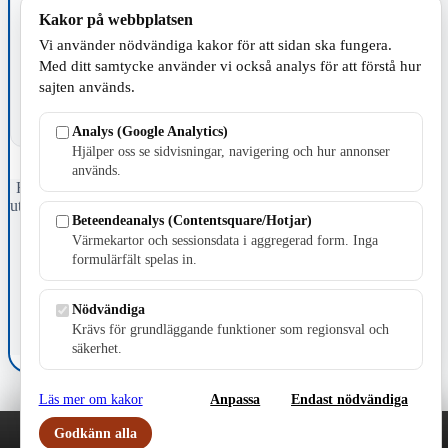
Kakor på webbplatsen
TILLVERKNING
Vi använder nödvändiga kakor för att sidan ska fungera.
Med ditt samtycke använder vi också analys för att förstå hur
sajten används.
Analys (Google Analytics)
Hjälper oss se sidvisningar, navigering och hur annonser
används.
Fristående webbtidningsföretag grundat 1991 som sedan 2002 ger
ut tidningen Skillingaryd.nu och 2010 lanserades Värnamo.nu. Från
Beteendeanalys (Contentsquare/Hotjar)
april 2026 omfattar Skillingaryd.nu tre kommuner: Gnosjö,
Värmekartor och sessionsdata i aggregerad form. Inga
Värnamo och Vaggeryds kommun.
formulärfält spelas in.
Kontakta oss
E-post: redaktionen@skillingaryd.nu
Nödvändiga
Postadress: Gisslaköp 1, 568 92 Skillingaryd
Krävs för grundläggande funktioner som regionsval och
Kakinställningar
säkerhet.
Läs mer om kakor
Anpassa
Endast nödvändiga
Godkänn alla
Play