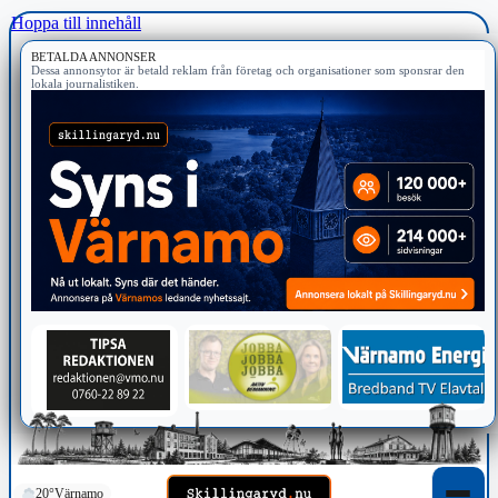
Hoppa till innehåll
BETALDA ANNONSER
Dessa annonsytor är betald reklam från företag och organisationer som sponsrar den
lokala journalistiken.
20°
Värnamo