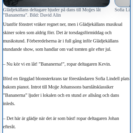
Glädjekällans deltagare bjuder på dans till Mojjes låt
Sofia Lind
"Bananerna". Bild: David Alin
Utanför fönstret vräker regnet ner, men i Glädjekällans musiksal
skiner solen som aldrig förr. Det är torsdagsförmiddag och
musikstund. Förberedelserna är i full gång inför Glädjekällans
stundande show, som handlar om vad tomten gör efter jul.
– Nu kör vi en låt! ”Bananerna!”, ropar deltagaren Kevin.
Iförd en färgglad blomsterkrans tar föreståndaren
Sofia Lindell plats
bakom pianot. Introt till Mojje Johanssons barnlåtsklassiker
”Bananerna” ljuder i lokalen och en stund av allsång och dans
inleds.
– Det här är glädje när det är som bäst! ropar deltagaren Johan
efteråt.