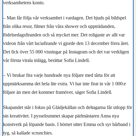
verksamhetens konto.
– Man får följa vår verksamhet i vardagen. Det bjuds på bildspel
från olika resor, filmer från våra shower och uppträdanden,
födelsedagsfiranden och så mycket mer. Det roligaste av allt var
videon från vårt luciafirande vi gjorde den 13 december förra året.
Det fick över 55 000 visningar på Instagram och det var verkligen
vår första virala inlägg, berättar Sofia Lindell.
– Vi brukar fira varje hundrade nya följare med tårta för att
uppmärksamma det hela lite extra. Vi har inte firat in vår 1 000:e
följare än men det kommer framöver, säger Sofia Lindell.
Skapandet står i fokus på Glädjekällan och deltagarna får utlopp för
sin kreativitet. I pysselrummet skapar pärlmästaren Anna nya
konstverk på löpande basis. I hörnet sitter Emma och syr hårband i
tyg, så kallade scrunchies.