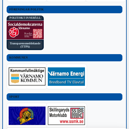
FÖRENINGAR POLITIK
POLITISKT INNEHÅLL
Transparensmeddelande
(TTPA)
KOMMUNEN
SPORT