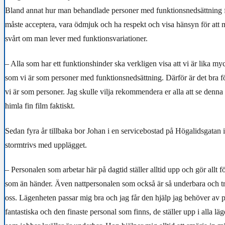
Bland annat hur man behandlade personer med funktionsnedsättning f
måste acceptera, vara ödmjuk och ha respekt och visa hänsyn för att 
svårt om man lever med funktionsvariationer.
– Alla som har ett funktionshinder ska verkligen visa att vi är lika my
som vi är som personer med funktionsnedsättning. Därför är det bra fö
vi är som personer. Jag skulle vilja rekommendera er alla att se denna 
himla fin film faktiskt.
Sedan fyra år tillbaka bor Johan i en servicebostad på Högalidsgata
stormtrivs med upplägget.
– Personalen som arbetar här på dagtid ställer alltid upp och gör allt f
som än händer. Även nattpersonalen som också är så underbara och t
oss. Lägenheten passar mig bra och jag får den hjälp jag behöver av 
fantastiska och den finaste personal som finns, de ställer upp i alla lä