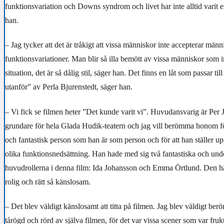
funktionsvariation och Downs syndrom och livet har inte alltid varit 
han.
– Jag tycker att det är tråkigt att vissa människor inte accepterar män
funktionsvariationer. Man blir så illa bemött av vissa människor som in
situation, det är så dålig stil, säger han. Det finns en låt som passar till
utanför” av Perla Bjurenstedt, säger han.
– Vi fick se filmen heter ”Det kunde varit vi”. Huvudansvarig är Per
grundare för hela Glada Hudik-teatern och jag vill berömma honom för
och fantastisk person som han är som person och för att han ställer up
olika funktionsnedsättning. Han hade med sig två fantastiska och und
huvudrollerna i denna film: Ida Johansson och Emma Örtlund. Den hä
rolig och rätt så känslosam.
– Det blev väldigt känslosamt att titta på filmen. Jag blev väldigt ber
tårögd och rörd av själva filmen, för det var vissa scener som var fruk