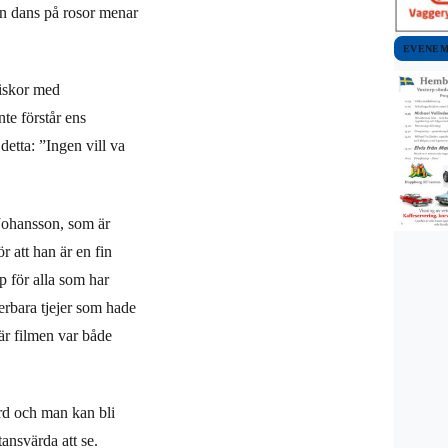
en dans på rosor menar
EVENE
niskor med
te förstår ens
 detta: ”Ingen vill va
 Johansson, som är
 att han är en fin
p för alla som har
erbara tjejer som hade
r filmen var både
örd och man kan bli
tansvärda att se.