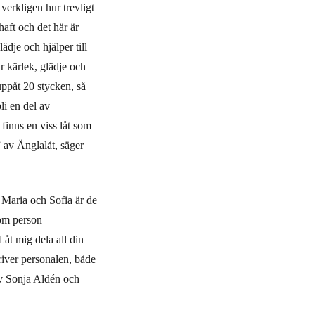
 verkligen hur trevligt
haft och det här är
ädje och hjälper till
är kärlek, glädje och
uppåt 20 stycken, så
li en del av
finns en viss låt som
” av Änglalåt, säger
 Maria och Sofia är de
som person
Låt mig dela all din
river personalen, både
 av Sonja Aldén och