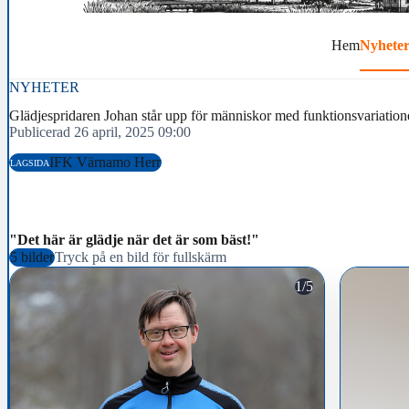
Hem
Nyhete
NYHETER
Glädjespridaren Johan står upp för människor med funktionsvariation
Publicerad 26 april, 2025 09:00
IFK Värnamo Herr
LAGSIDA
"Det här är glädje när det är som bäst!"
5 bilder
Tryck på en bild för fullskärm
1/5