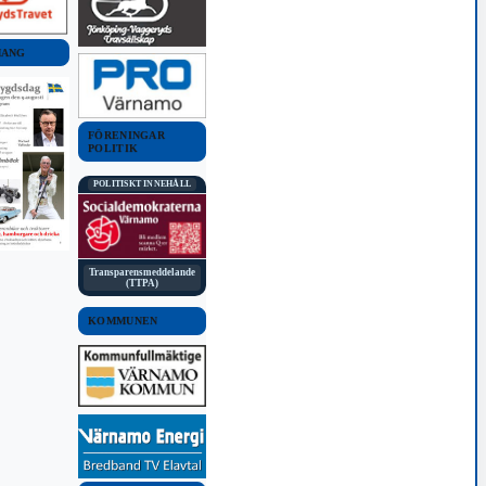
MANG
FÖRENINGAR
POLITIK
POLITISKT INNEHÅLL
Transparensmeddelande
(TTPA)
KOMMUNEN