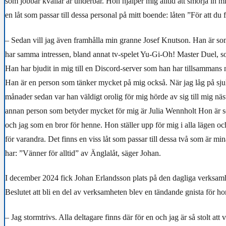
som jobbar kvällar är underbar. Hon hjälper mig alltid att smörja in m
en låt som passar till dessa personal på mitt boende: låten ”För att du
– Sedan vill jag även framhålla min granne Josef Knutson. Han är so
har samma intressen, bland annat tv-spelet Yu-Gi-Oh! Master Duel, s
Han har bjudit in mig till en Discord-server som han har tillsammans
Han är en person som tänker mycket på mig också. När jag låg på sju
månader sedan var han väldigt orolig för mig hörde av sig till mig näs
annan person som betyder mycket för mig är Julia Wennholt Hon är s
och jag som en bror för henne. Hon ställer upp för mig i alla lägen oc
för varandra. Det finns en viss låt som passar till dessa två som är min
har: ”Vänner för alltid” av Änglalåt, säger Johan.
I december 2024 fick Johan Erlandsson plats på den dagliga verksam
Beslutet att bli en del av verksamheten blev en tändande gnista för h
– Jag stormtrivs. Alla deltagare finns där för en och jag är så stolt att v