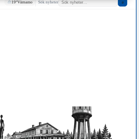
19°
Värnamo
Sök nyheter
⌕