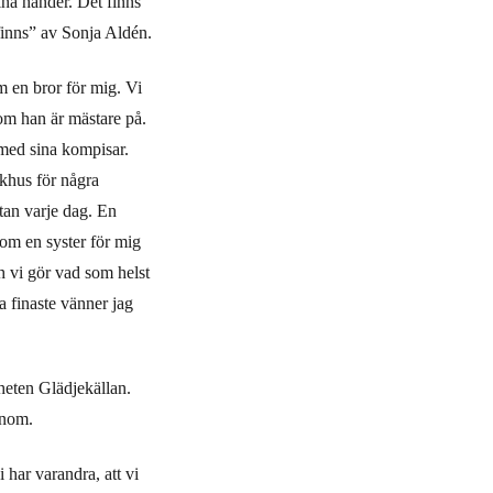
ina händer. Det finns
 finns” av Sonja Aldén.
m en bror för mig. Vi
om han är mästare på.
 med sina kompisar.
khus för några
tan varje dag. En
om en syster för mig
h vi gör vad som helst
a finaste vänner jag
heten Glädjekällan.
onom.
i har varandra, att vi