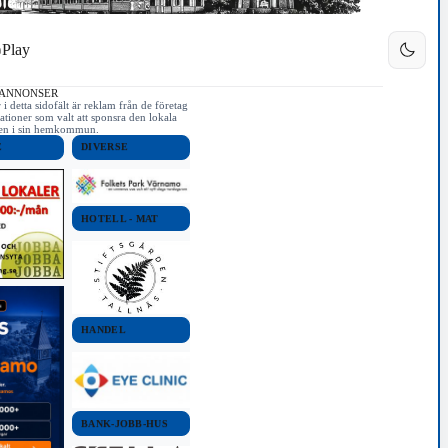
Play
 ANNONSER
i detta sidofält är reklam från de företag
ationer som valt att sponsra den lokala
iken i sin hemkommun.
E
DIVERSE
HOTELL - MAT
tad på Högalidsgatan i
Grannen Josef Knutson betyder mycket 
3/5
s. Han gillar att koppla av i
Han är som en bror för mig, berättar han
HANDEL
a utrymmena. Bild: David
BANK-JOBB-HUS