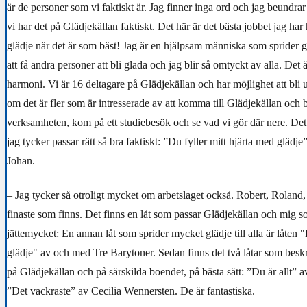
är de personer som vi faktiskt är. Jag finner inga ord och jag beundrar
vi har det på Glädjekällan faktiskt. Det här är det bästa jobbet jag har 
glädje när det är som bäst! Jag är en hjälpsam människa som sprider gl
att få andra personer att bli glada och jag blir så omtyckt av alla. Det 
harmoni. Vi är 16 deltagare på Glädjekällan och har möjlighet att bli 
om det är fler som är intresserade av att komma till Glädjekällan och b
verksamheten, kom på ett studiebesök och se vad vi gör där nere. Det 
jag tycker passar rätt så bra faktiskt: ”Du fyller mitt hjärta med glädje
Johan.
– Jag tycker så otroligt mycket om arbetslaget också. Robert, Roland,
finaste som finns. Det finns en låt som passar Glädjekällan och mig 
jättemycket: En annan låt som sprider mycket glädje till alla är låten "
glädje" av och med Tre Barytoner. Sedan finns det två låtar som besk
på Glädjekällan och på särskilda boendet, på bästa sätt: ”Du är allt”
”Det vackraste” av Cecilia Wennersten. De är fantastiska.