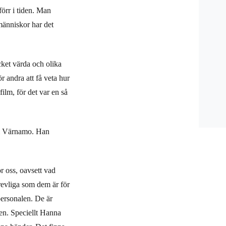
örr i tiden. Man
människor har det
cket värda och olika
r andra att få veta hur
film, för det var en så
n i Värnamo. Han
ör oss, oavsett vad
revliga som dem är för
personalen. De är
gen. Speciellt Hanna