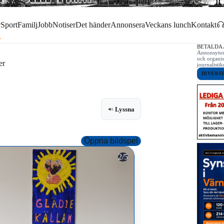
r
Sport
Familj
Jobb
Notiser
Det händer
Annonsera
Veckans lunch
Kontakt
BETALDA
Annonsytor 
och organis
er
journalist
DIVERS
Lyssna
Öppna bildspel
Johan bor i en servicebos
2/5
Värnamo, där han stormtriv
sofforna i de gemensamm
Alin