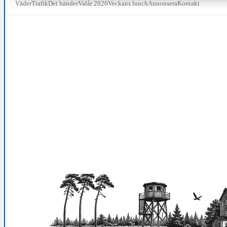
Väder
Trafik
Det händer
Valår 2026
Veckans lunch
Annonsera
Kontakt