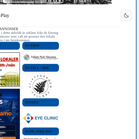
Play
 ANNONSER
i detta sidofält är reklam från de företag
ationer som valt att sponsra den lokala
iken i sin hemkommun.
E
DIVERSE
HOTELL - MAT
HANDEL
BANK-JOBB-HUS