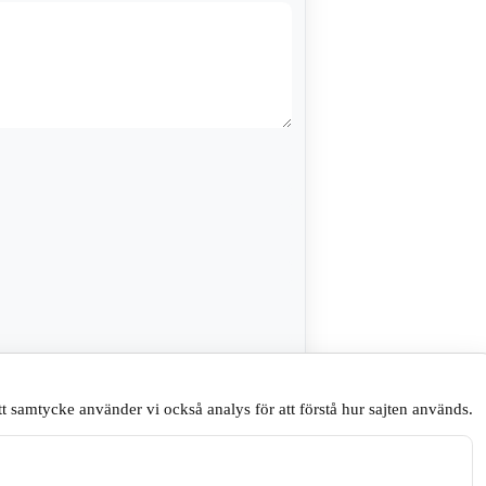
sare till nästa gång jag skriver en
t samtycke använder vi också analys för att förstå hur sajten används.
.