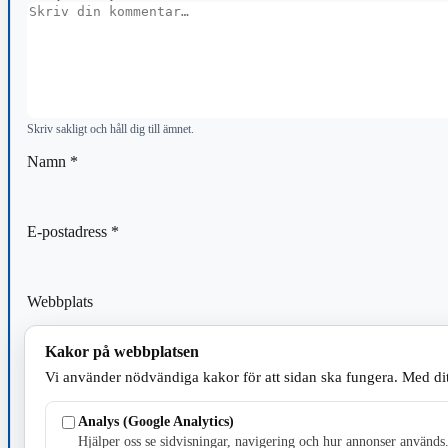
Kommentar
Skriv sakligt och håll dig till ämnet.
Namn
*
E-postadress
*
Webbplats
Kakor på webbplatsen
Spara mitt namn, min e-postadress och webbplats i denna webblä
Vi använder nödvändiga kakor för att sidan ska fungera. Med dit
kommentar.
Analys (Google Analytics)
Hjälper oss se sidvisningar, navigering och hur annonser används