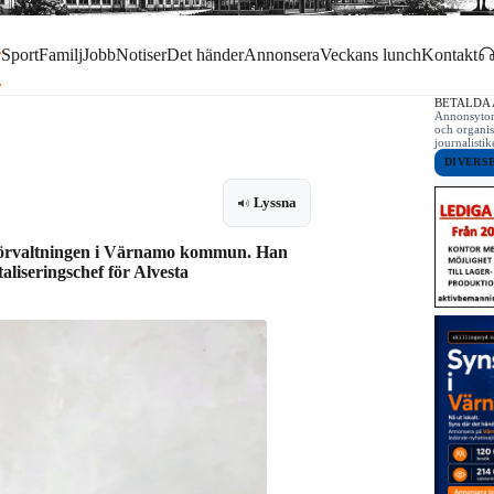
r
Sport
Familj
Jobb
Notiser
Det händer
Annonsera
Veckans lunch
Kontakt
BETALDA
Annonsytor 
och organis
journalist
DIVERS
Lyssna
ceförvaltningen i Värnamo kommun. Han
aliseringschef för Alvesta