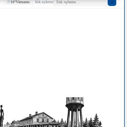
16°
Värnamo
Sök nyheter
⌕