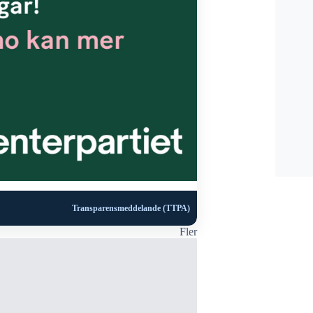
Transparensmeddelande (TTPA)
Fler