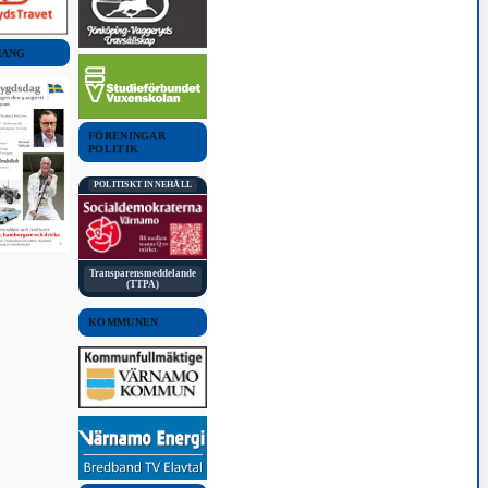
MANG
FÖRENINGAR
POLITIK
POLITISKT INNEHÅLL
Transparensmeddelande
(TTPA)
KOMMUNEN