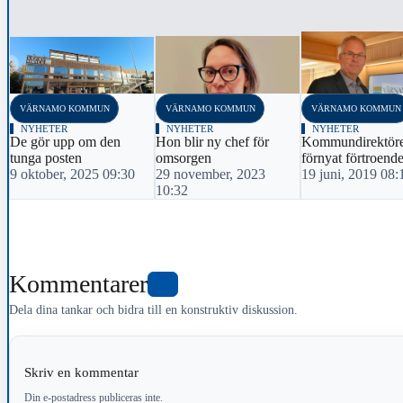
‹
VÄRNAMO KOMMUN
VÄRNAMO KOMMUN
VÄRNAMO KOMMUN
NYHETER
NYHETER
NYHETER
De gör upp om den
Hon blir ny chef för
Kommundirektöre
tunga posten
omsorgen
förnyat förtroend
9 oktober, 2025 09:30
29 november, 2023
19 juni, 2019 08:
10:32
Kommentarer
0
Dela dina tankar och bidra till en konstruktiv diskussion.
Skriv en kommentar
Din e-postadress publiceras inte.