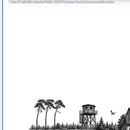
Väder
Trafik
Det händer
Valår 2026
Veckans lunch
Annonsera
Kontakt