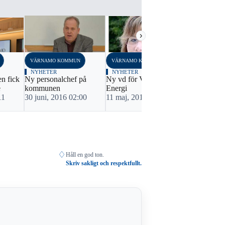
›
VÄRNAMO KOMMUN
VÄRNAMO KOMMUN
VÄRNAMO K
NYHETER
NYHETER
NYHETER
n fick
Ny personalchef på
Ny vd för Värnamo
Jesper blir 
e
kommunen
Energi
tekniska fö
11
30 juni, 2016 02:00
11 maj, 2016 02:00
18 decembe
♢
Håll en god ton.
Skriv sakligt och respektfullt.