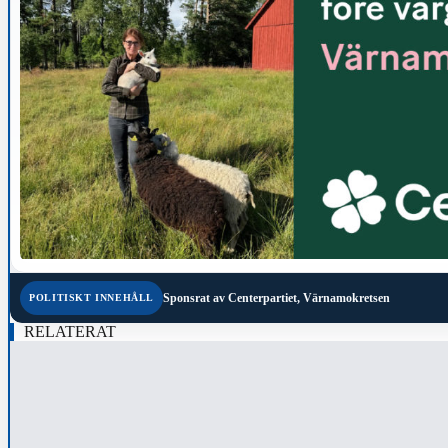
Sponsrat av
Centerpartiet, Värnamokretsen
POLITISKT INNEHÅLL
RELATERAT