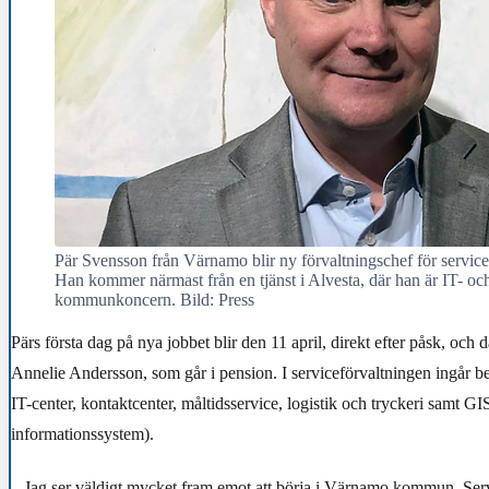
Pär Svensson från Värnamo blir ny förvaltningschef för serv
Han kommer närmast från en tjänst i Alvesta, där han är IT- och
kommunkoncern. Bild: Press
Pärs första dag på nya jobbet blir den 11 april, direkt efter påsk, och d
Annelie Andersson, som går i pension. I serviceförvaltningen ingår 
IT-center, kontaktcenter, måltidsservice, logistik och tryckeri samt GI
informationssystem).
– Jag ser väldigt mycket fram emot att börja i Värnamo kommun. Ser