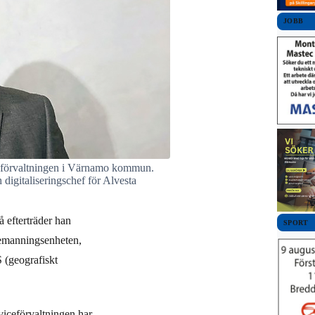
JOBB
iceförvaltningen i Värnamo kommun.
 digitaliseringschef för Alvesta
å efterträder han
SPORT
bemanningsenheten,
S (geografiskt
viceförvaltningen har