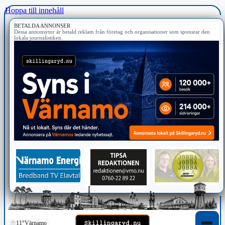
Hoppa till innehåll
BETALDA ANNONSER
Dessa annonsytor är betald reklam från företag och organisationer som sponsrar den
lokala journalistiken.
11°
Värnamo