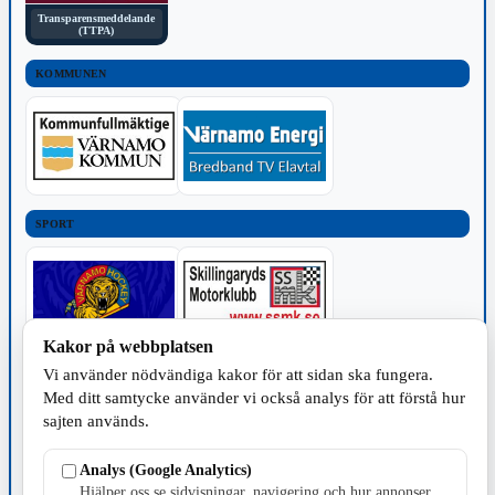
Transparensmeddelande
(TTPA)
KOMMUNEN
SPORT
Kakor på webbplatsen
Vi använder nödvändiga kakor för att sidan ska fungera.
TILLVERKNING
Med ditt samtycke använder vi också analys för att förstå hur
sajten används.
Analys (Google Analytics)
Hjälper oss se sidvisningar, navigering och hur annonser