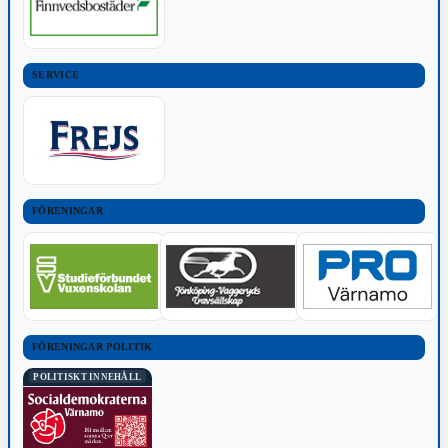
SERVICE
FÖRENINGAR
FÖRENINGAR POLITIK
POLITISKT INNEHÅLL