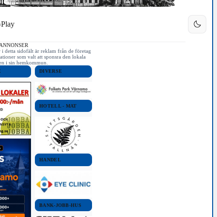
Play
 ANNONSER
i detta sidofält är reklam från de företag
ationer som valt att sponsra den lokala
iken i sin hemkommun.
E
DIVERSE
HOTELL - MAT
HANDEL
BANK-JOBB-HUS