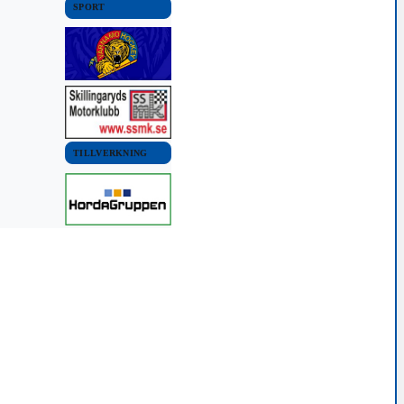
SPORT
VÄRNAMO KOMMUN
NYHETER
Man misstänkt för
rattfylleri
29 oktober, 2018 20:28
TILLVERKNING