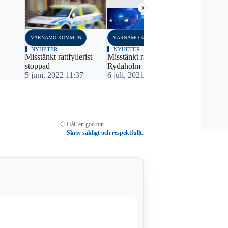
›
VÄRNAMO KOMMUN
VÄRNAMO KOMMUN
NYHETER
NYHETER
Misstänkt rattfyllerist
Misstänkt rattfylleri i
stoppad
Rydaholm
5 juni, 2022 11:37
6 juli, 2021 17:18
♢
Håll en god ton.
Skriv sakligt och respektfullt.