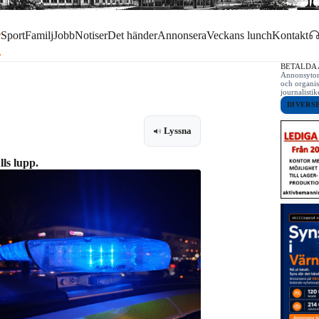
r
Sport
Familj
Jobb
Notiser
Det händer
Annonsera
Veckans lunch
Kontakt
BETALDA
Annonsytor 
och organis
journalist
DIVERS
Lyssna
ls lupp.