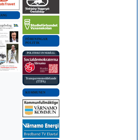
MANG
FÖRENINGAR
POLITIK
POLITISKT INNEHÅLL
Transparensmeddelande
(TTPA)
KOMMUNEN
BLÅLJUS
juv greps
Stulen bil stoppad i
, 2020 09:21
Rydaholm
13 mars, 2017 18:23