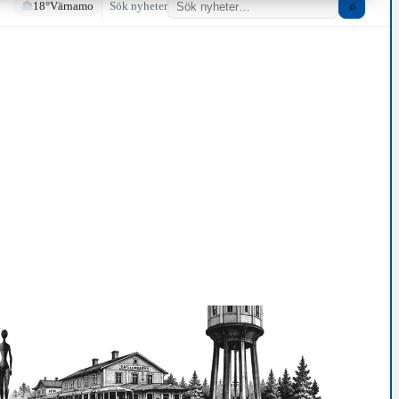
18°
Värnamo
Sök nyheter
⌕