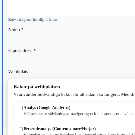
Skriv sakligt och håll dig till ämnet.
Namn
*
E-postadress
*
Webbplats
Kakor på webbplatsen
Spara mitt namn, min e-postadress och webbplats i denna webblä
Vi använder nödvändiga kakor för att sidan ska fungera. Med dit
kommentar.
Analys (Google Analytics)
Hjälper oss se sidvisningar, navigering och hur annonser används
Beteendeanalys (Contentsquare/Hotjar)
Värmekartor och sessionsdata i aggregerad form. Inga formulärfäl