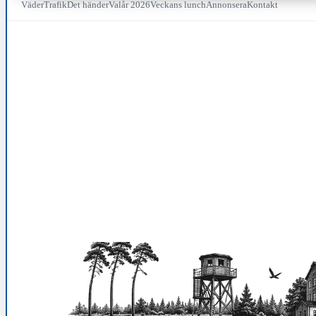
Väder
Trafik
Det händer
Valår 2026
Veckans lunch
Annonsera
Kontakt