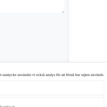
sare till nästa gång jag skriver en
t samtycke använder vi också analys för att förstå hur sajten används.
.
t spelas in.