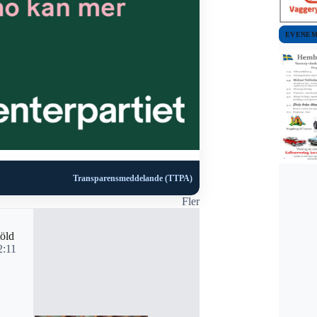
EVENE
Transparensmeddelande (TTPA)
Fler
BLÅLJUS
Misstänkt t
töld
6 december
2:11