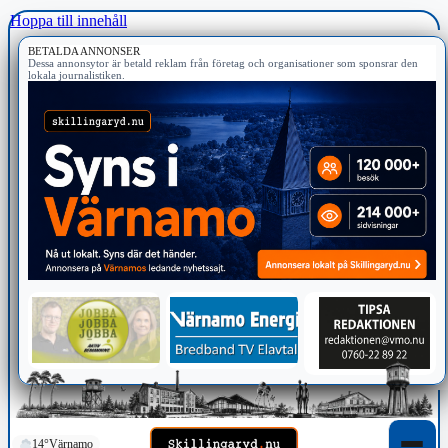
Hoppa till innehåll
BETALDA ANNONSER
Dessa annonsytor är betald reklam från företag och organisationer som sponsrar den
lokala journalistiken.
14°
Värnamo