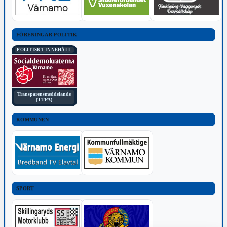
FÖRENINGAR POLITIK
POLITISKT INNEHÅLL
Transparensmeddelande
(TTPA)
KOMMUNEN
SPORT