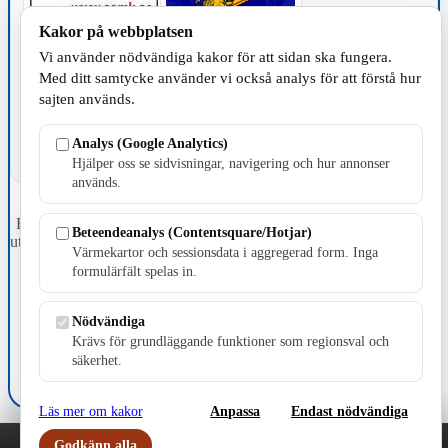
Kakor på webbplatsen
Vi använder nödvändiga kakor för att sidan ska fungera.
TILLVERKNING
Med ditt samtycke använder vi också analys för att förstå hur
sajten används.
Analys (Google Analytics)
Hjälper oss se sidvisningar, navigering och hur annonser
används.
Fristående webbtidningsföretag grundat 1991 som sedan 2002 ger
Beteendeanalys (Contentsquare/Hotjar)
ut tidningen Skillingaryd.nu och 2010 lanserades Värnamo.nu. Från
Värmekartor och sessionsdata i aggregerad form. Inga
april 2026 omfattar Skillingaryd.nu tre kommuner: Gnosjö,
formulärfält spelas in.
Värnamo och Vaggeryds kommun.
Kontakta oss
Nödvändiga
E-post: redaktionen@skillingaryd.nu
Krävs för grundläggande funktioner som regionsval och
Postadress: Gisslaköp 1, 568 92 Skillingaryd
säkerhet.
Kakinställningar
Läs mer om kakor
Anpassa
Endast nödvändiga
Godkänn alla