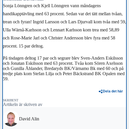
Sonja Lönngren och Kjell Lönngren vann måndagens
handikapptävling med 63 procent. Sedan var det tätt mellan tvåan,
trean och fyran! Ingrid Larsson och Lars Djurvall kom tvåa med 59,
Ulla Wärnå-Karlsson och Lennart Karlsson kom trea med 58,89
och Rose-Marie Jarl och Christer Andersson blev fyra med 58
procent. 15 par deltog.
På tisdagen deltog 17 par och segrare blev Sven-Anders Eskilsson
och Jonatan Eskilsson med 63 procent. Tvåa kom Sören Axelsson
och Gunilla Åhlander, Bredaryds BK/Värnamo Bk med 60 och på
tredje plats kom Stefan Lilja och Peter Bäckstrand BK Opalen med
59.
Dela det här
SKRIBENT
Artikeln är skriven av
David Alin