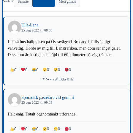
Sortera:
Senaste
Populärast
Mest gillade
Ulla-Lena
25 aug 2022 kl. 08:38
Likaså busshållplatsen på Östravägen i Bredaryd, fullständigt
vanvettig. Hörde av mig till Länstrafiken, men dom ser inget galet.
Dessutom är hastigheten höjd till 60 kilometer på vägsträckan.
0
0
0
0
0
0
↶ Svara
Dela länk
Sporadisk passerare vid gummi
25 aug 2022 kl. 09:09
Helt enig. Totalt ogenomtänkt utförande.
0
0
0
0
0
0