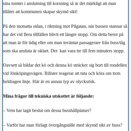
sina tomter i anslutning till korsning så är det märkligt att man
tillåter att kommunen skapar skymd sikt!
På den motsatta sidan, i riktning mot Pilgatan, när bussen stannar så
har det vid flera tillfällen blivit ett längre stopp. Om detta beror på
att man är för tidig eller om man inväntar passagerare från buss/tåg
som ska ansluta är oklart. Det kan vara tre till fem minuters stopp.
Oavsett så bildar det kö och denna kö sträcker sig bort till rondellen
vid Jönköpingsvägen. Bilister reagerar att tuta och köra om trots
heldragen linje. Här är en annan typ av olycksrisk.
Mina frågor till tekniska utskottet är följande:
– Vem har tagit beslut om dessa busshållplatser?
– Varför har man förlagt övergångställe med skymd sikt av buss?