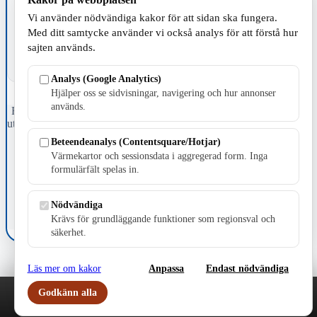
Vi använder nödvändiga kakor för att sidan ska fungera.
Med ditt samtycke använder vi också analys för att förstå hur
sajten används.
Analys (Google Analytics)
Hjälper oss se sidvisningar, navigering och hur annonser
används.
Fristående webbtidningsföretag grundat 1991 som sedan 2002 ger
ut tidningen Skillingaryd.nu och 2010 lanserades Värnamo.nu. Från
april 2026 omfattar Skillingaryd.nu tre kommuner: Gnosjö,
Beteendeanalys (Contentsquare/Hotjar)
Värnamo och Vaggeryds kommun.
Värmekartor och sessionsdata i aggregerad form. Inga
formulärfält spelas in.
Kontakta oss
E-post: redaktionen@skillingaryd.nu
Postadress: Gisslaköp 1, 568 92 Skillingaryd
Nödvändiga
Krävs för grundläggande funktioner som regionsval och
Kakinställningar
säkerhet.
Läs mer om kakor
Anpassa
Endast nödvändiga
Godkänn alla
Play
Nyheter
Sport
Familj
Meny