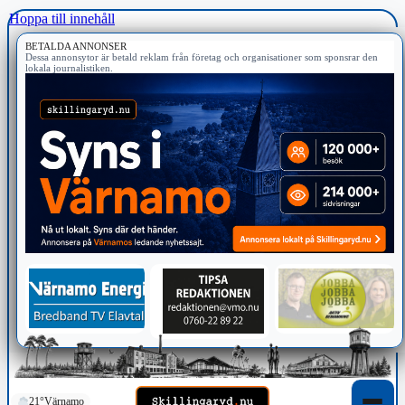
Hoppa till innehåll
BETALDA ANNONSER
Dessa annonsytor är betald reklam från företag och organisationer som sponsrar den
lokala journalistiken.
21°
Värnamo