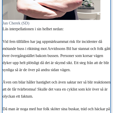
Jan Cherek (SD)
Läs interpellationen i sin helhet nedan:
Vid fem tillfällen har jag uppmärksammat risk för incidenter då
mötande buss i riktning mot Arvidssons Bil har stannat och folk gått
över övergångstället bakom bussen.
Personer som korsar vägen
dyker upp helt plötsligt då det är skymd sikt. Ett steg från att de blir
synliga så är de över på andra sidan vägen.
Även om bilar håller hastighet och även saktar ner så blir reaktionen
att de får tvärbromsa! Skulle det vara en cyklist som kör över så är
olyckan ett faktum.
Då man är noga med hur folk sköter sina buskar, träd och häckar på