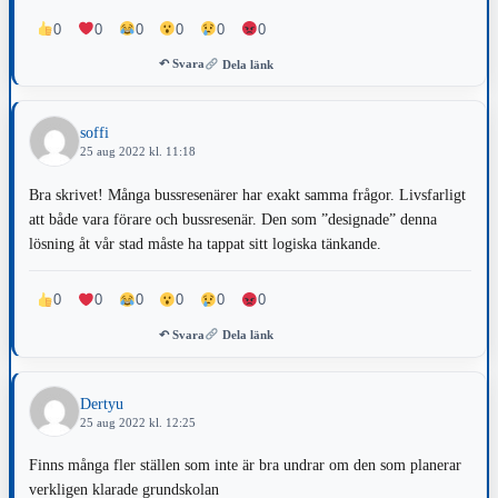
0
0
0
0
0
0
↶ Svara
Dela länk
soffi
25 aug 2022 kl. 11:18
Bra skrivet! Många bussresenärer har exakt samma frågor. Livsfarligt
att både vara förare och bussresenär. Den som ”designade” denna
lösning åt vår stad måste ha tappat sitt logiska tänkande.
0
0
0
0
0
0
↶ Svara
Dela länk
Dertyu
25 aug 2022 kl. 12:25
Finns många fler ställen som inte är bra undrar om den som planerar
verkligen klarade grundskolan