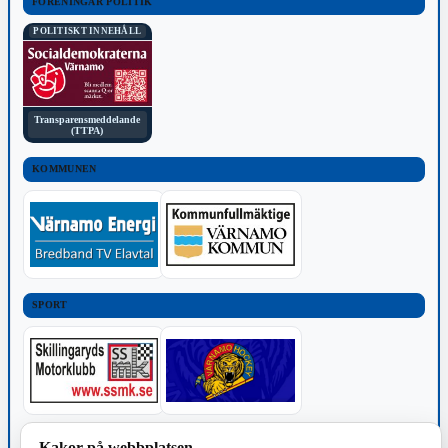
FÖRENINGAR POLITIK
POLITISKT INNEHÅLL
Transparensmeddelande
(TTPA)
KOMMUNEN
SPORT
TILLVERKNING
Kakor på webbplatsen