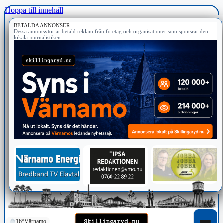
Hoppa till innehåll
BETALDA ANNONSER
Dessa annonsytor är betald reklam från företag och organisationer som sponsrar den
lokala journalistiken.
16°
Värnamo