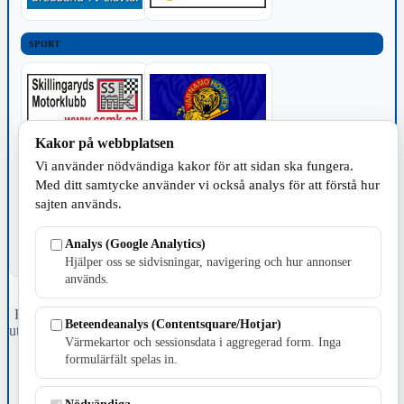
SPORT
Kakor på webbplatsen
Vi använder nödvändiga kakor för att sidan ska fungera.
TILLVERKNING
Med ditt samtycke använder vi också analys för att förstå hur
sajten används.
Analys (Google Analytics)
Hjälper oss se sidvisningar, navigering och hur annonser
används.
Fristående webbtidningsföretag grundat 1991 som sedan 2002 ger
Beteendeanalys (Contentsquare/Hotjar)
ut tidningen Skillingaryd.nu och 2010 lanserades Värnamo.nu. Från
Värmekartor och sessionsdata i aggregerad form. Inga
april 2026 omfattar Skillingaryd.nu tre kommuner: Gnosjö,
formulärfält spelas in.
Värnamo och Vaggeryds kommun.
Kontakta oss
Nödvändiga