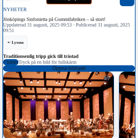
NYHETER
Jönköpings Sinfonietta på Gummifabriken – så stort!
Uppdaterad 31 augusti, 2025 09:53
·
Publicerad 31 augusti, 2025
09:51
Lyssna
Traditionsenlig tripp gick till trästad
7 bilder
Tryck på en bild för fullskärm
Öppna bildspel
1/7