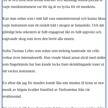
varje musikinstrument var för sig är en lycka för ett musiköra.
Kan man sedan som i mitt fall vara naturintresserad och kunna likna
varje instrument som ett enskilt träd i skogen är fantastiskt. Och där
plötsligt hela orkestern är fullt engagerad likt en fullt uppväxt och
rogivande skog som även den berör alla sinnen.
Solist Tuomas Lehto som redan som treåring hanterade sin cello
verkar även internationellt. Han visade bland annat såväl med stråke
som fingerkänsla hur han kunde locka fram skönklingande toner ut
sitt vackra instrument.
En afton där jag för stunden kunde låta min tinnitus få bytas ut mot
musik av högsta kvalitet framförd av Sinfoniettan från vår
residensstad.