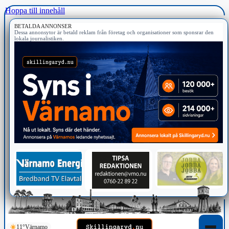
Hoppa till innehåll
BETALDA ANNONSER
Dessa annonsytor är betald reklam från företag och organisationer som sponsrar den
lokala journalistiken.
11°
Värnamo