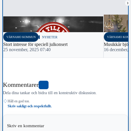
›
VÄRNAMO KOMMUN
NYHETER
VÄRNAMO KOM
Stort intresse för speciell julkonsert
Musikkår bjöd 
25 november, 2025 07:40
16 december, 
Kommentarer
0
Dela dina tankar och bidra till en konstruktiv diskussion.
♢
Håll en god ton.
Skriv sakligt och respektfullt.
Skriv en kommentar