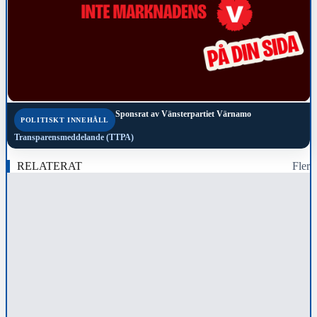
Sponsrat av
Vänsterpartiet Värnamo
POLITISKT INNEHÅLL
Transparensmeddelande (TTPA)
RELATERAT
Fler