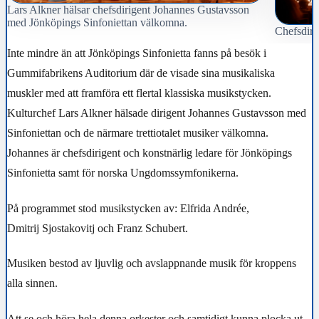
Lars Alkner hälsar chefsdirigent Johannes Gustavsson
med Jönköpings Sinfoniettan välkomna.
Chefsdirig
Inte mindre än att Jönköpings Sinfonietta fanns på besök i
Gummifabrikens Auditorium där de visade sina musikaliska
muskler med att framföra ett flertal klassiska musikstycken.
Kulturchef Lars Alkner hälsade dirigent Johannes Gustavsson med
Sinfoniettan och de närmare trettiotalet musiker välkomna.
Johannes är chefsdirigent och konstnärlig ledare för Jönköpings
Sinfonietta samt för norska Ungdomssymfonikerna.
På programmet stod musikstycken av: Elfrida Andrée,
Dmitrij Sjostakovitj och Franz Schubert.
Musiken bestod av ljuvlig och avslappnande musik för kroppens
alla sinnen.
Att se och höra hela denna orkester och samtidigt kunna plocka ut