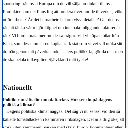
sponsring från oss i Europa om de vill sälja produkter till oss.
Produkter som det finns fog att fundera över hur de tillverkas, vilka
utför arbetet? Är det barnarbete bakom vissa detaljer? Ger det oss
rätt att tänka vår miljöriktighet om inte bakomliggande faktorer är
rätt? Vi borde prata mer om dessa frågor. Vill vi köpa elbilar från
Kina, som dessutom är en kapitalstark stat som vi vet vill utöka sitt
domän genom att påverka andra staters politik? Ja, gör då det- men
de ska betala tullavgifter. Självklart i mitt tycke!
Nationellt
Politiker utsätts för tomatattacker. Hur ser du på dagens
politiska klimat?
– Dagens politiska klimat naggas. Det såg vi nu senast vid den så
kallade tomatattacken i kammaren i riksdagen. Det är aldrig okej att
störa i den kammaren, varken med skrik, burop, kommentarer eller