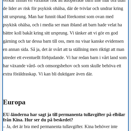
verkar finnas en växande risk att adopterade barn inte mår bra utan
de lider av risk för psykisk ohälsa, där de tvivlar och undrar kring
sitt ursprung. Man har funnit ökad förekomst som ovan med
psykisk ohälsa, och i media ser man ibland att barn hade velat ha
bättre koll bakåt kring sitt ursprung. Vi tänker att vi gör en god
gärning och tar dessa barn till oss, men nu visar kanske evidensen
en annan sida. Så ja, det är svårt att ta ställning men riktigt att man
utreder ett eventuellt förbjudande. Vi har redan barn i vårt land som
har växande vård- och omsorgsbehov och som skulle behöva ett
extra föräldraskap. Vi kan bli duktigare även där.
Europa
EU-länderna har sagt ja till permanenta tullavgifter på elbilar
från Kina. Hur ser du på beskedet?
– Ja, det är bra med permanenta tullavgifter. Kina behöver inte