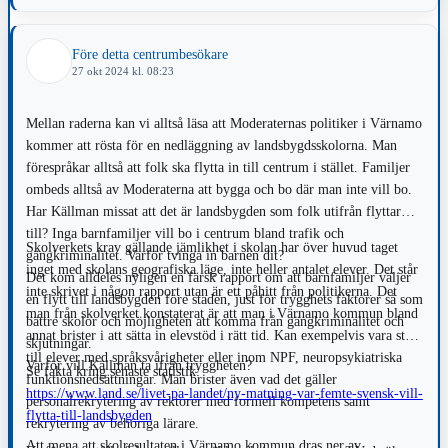
vara eller inte vara ens har kommit på tal är väldigt konstigt. Satsa
och bygg ut i stället på landsbygden och kransorter. En
Före detta centrumbesökare
idrottshall/samlingscenter utanför stan, skulle även locka från olika
27 okt 2024 kl. 08:23
delar i regionen.
Mellan raderna kan vi alltså läsa att Moderaternas politiker i Värnamo
kommer att rösta för en nedläggning av landsbygdsskolorna. Man
förespråkar alltså att folk ska flytta in till centrum i stället. Familjer
ombeds alltså av Moderaterna att bygga och bo där man inte vill bo.
Har Källman missat att det är landsbygden som folk utifrån flyttar
till? Inga barnfamiljer vill bo i centrum bland trafik och
Skolverkets krav gällande jämlikhet i skolan har över huvud taget
gängkriminalitet. Varför tvinga in barnen dit?
inget med skolans geografiska läge, inte heller antalet elever. Det står
Det kom alldeles nyligen en färsk rapport om att barnfamiljer väljer
inte skrivet i någon rapport utan är ett påhitt från politikerna. Det
en flytt till landsbygden före staden, just för trygghets faktorer så som
man från skolverket konstaterat är att man i Värnamo kommun bland
bättre skolor och möjligheten att komma från gängkriminalitet och
annat brister i att sätta in elevstöd i rätt tid. Kan exempelvis vara stöd
skjutningar.
till elever med språksvårigheter eller inom NPF, neuropsykiatriska
Varför vill Källman ta ifrån tryggheten?
Se fakta kring senaste statistik:
funktionsnedsättningar. Man brister även vad det gäller
https://www.land.se/livet-pa-landet/ny-matning-var-femte-svensk-vill-
personalrekrytering av rektorer med formell kompetens samt
flytta-till-landsbygden
rekrytering av behöriga lärare.
Att mena att skolresultaten i Värnamo kommun dras ner av