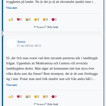
tryggheten på landet. Nu är det ju så att elevantalet sjunkit inne i
Värnamo ni blev varnade om att inte bygga fler skolor inne i
Visa mer
Värnamo. Varför lyssnade ni inte? Men ligger ett väldigt bra förslag
på att minska inne i stan nu. Förslaget med att flytta elever från
0
0
0
0
0
0
nedgången och föråldrade Enehagens skola till de nya, och renoverade
↶ Svara
Dela länk
skolorna är ju väldigt klokt och kostnads effektivt. Där vi även
tryggar för den åldrande befolkningen, med att göra Enehagens skola
till trygghetsboende.
Anton
27 okt 2024 kl. 08:15
Så ,där fick man svaret vad dom styrande partierna står i landsbygds
frågan. Uppenbart att Moderaterna och Centern vill avveckla
landsbygdens skolor. Man säger att kommunen inte kan styra över
vilka skola som ska finnas? Rent struntprat, det är de som förebygga
sig i stan. Pratar man med folk utanför stan och från andra håll i
landet, så lockar det att flytta till Värnamo stad, lika ned noll.
Visa mer
Däremot ser man invånare från storstäder som söker sig till
småländska landsbygden, kanske något att ta sig till. Och fortfarande
0
0
0
0
0
0
är ju elevantalet sämre på landsbygden än föregående år och någon
↶ Svara
Dela länk
minskning syns inte alls som kommunen vill påstå. Så att ens skolor