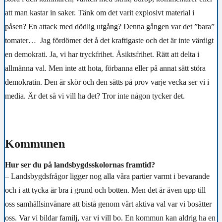
att man kastar in saker. Tänk om det varit explosivt material i
påsen? En attack med dödlig utgång? Denna gången var det ”bara”
tomater… Jag fördömer det å det kraftigaste och det är inte värdigt
en demokrati. Ja, vi har tryckfrihet. Åsiktsfrihet. Rätt att delta i
allmänna val. Men inte att hota, förbanna eller på annat sätt störa
demokratin. Den är skör och den sätts på prov varje vecka ser vi i
media. Är det så vi vill ha det? Tror inte någon tycker det.
Kommunen
Hur ser du på landsbygdsskolornas framtid?
– Landsbygdsfrågor ligger nog alla våra partier varmt i bevarande
och i att tycka är bra i grund och botten. Men det är även upp till
oss samhällsinvånare att bistå genom vårt aktiva val var vi bosätter
oss. Var vi bildar familj, var vi vill bo. En kommun kan aldrig ha en