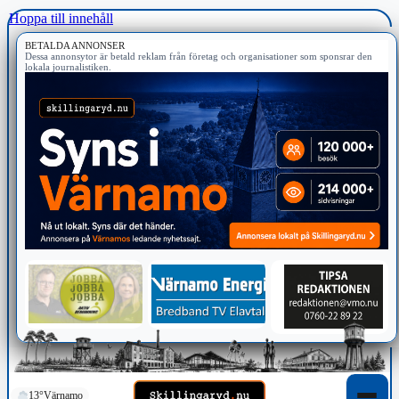
Hoppa till innehåll
BETALDA ANNONSER
Dessa annonsytor är betald reklam från företag och organisationer som sponsrar den
lokala journalistiken.
13°
Värnamo