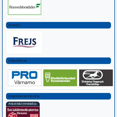
SERVICE
FÖRENINGAR
FÖRENINGAR POLITIK
POLITISKT INNEHÅLL