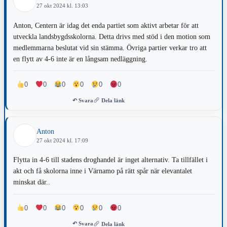
demografisk utveckling. Att kunna bo och verka på landsbygden
27 okt 2024 kl. 13:03
skapar attraktionskraft och inflyttning till Värnamo kommun.
Anton, Centern är idag det enda partiet som aktivt arbetar för att
Majoriteten av människorna som kommer utifrån söker lantliga lägen.
utveckla landsbygdsskolorna. Detta drivs med stöd i den motion som
Många familjer flyr storstädernas områden med gängkriminalitet och
medlemmarna beslutat vid sin stämma. Övriga partier verkar tro att
skjutningar för att kunna få en trygg tillvaro på landsbygden.
en flytt av 4-6 inte är en långsam nedläggning.
0
0
0
0
0
0
↶ Svara
Dela länk
Anton
27 okt 2024 kl. 17:09
Flytta in 4-6 till stadens droghandel är inget alternativ. Ta tillfället i
akt och få skolorna inne i Värnamo på rätt spår när elevantalet
minskat där..
0
0
0
0
0
0
↶ Svara
Dela länk