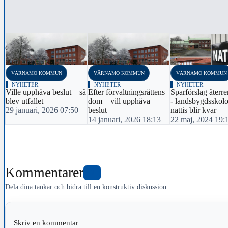
‹
VÄRNAMO KOMMUN
VÄRNAMO KOMMUN
VÄRNAMO KOMMUN
NYHETER
NYHETER
NYHETER
Ville upphäva beslut – så
Efter förvaltningsrättens
Sparförslag återre
blev utfallet
dom – vill upphäva
- landsbygdsskolo
29 januari, 2026 07:50
beslut
nattis blir kvar
14 januari, 2026 18:13
22 maj, 2024 19:
Kommentarer
6
Dela dina tankar och bidra till en konstruktiv diskussion.
Skriv en kommentar