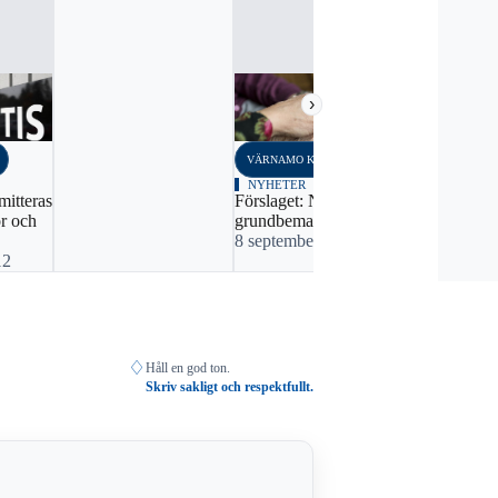
›
VÄRNAMO KOMMUN
VÄRNAMO K
NYHETER
NYHETER
mitteras
Förslaget: Nej till ökad
Beskedet: Ne
r och
grundbemanning
kommunal f
8 september, 2023 07:03
av förening
12
19 april, 2
♢
Håll en god ton.
Skriv sakligt och respektfullt.