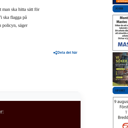
 man ska hitta sätt för
JOBB
Vi ska flagga på
n policyn, säger
Dela det här
SPORT