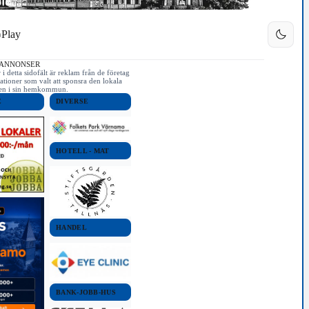
Play
 ANNONSER
i detta sidofält är reklam från de företag
ationer som valt att sponsra den lokala
iken i sin hemkommun.
E
DIVERSE
HOTELL - MAT
HANDEL
BANK-JOBB-HUS