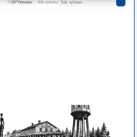
20°
Värnamo
Sök nyheter
⌕