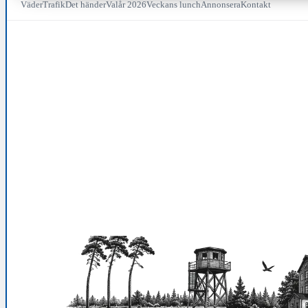
Väder
Trafik
Det händer
Valår 2026
Veckans lunch
Annonsera
Kontakt