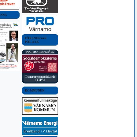
MANG
FÖRENINGAR
POLITIK
POLITISKT INNEHÅLL
Transparensmeddelande
(TTPA)
KOMMUNEN
VÄRNAMO KOMMUN
VÄRNAMO KOMMUN
NYHETER
NYHETER
Kommuninvånares
Ville göra om förskola
begäran om undantag
till lägenheter - fick