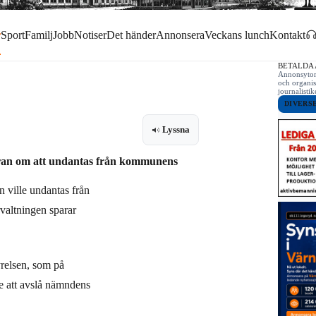
r
Sport
Familj
Jobb
Notiser
Det händer
Annonsera
Veckans lunch
Kontakt
BETALDA
Annonsytor 
och organis
journalist
DIVERS
Lyssna
ran om att undantas från kommunens
n ville undantas från
valtningen sparar
relsen, som på
 att avslå nämndens