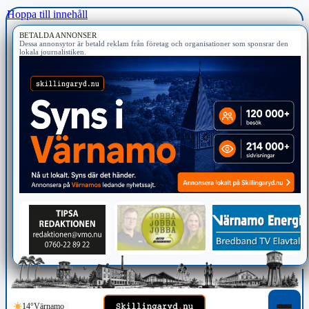
Hoppa till innehåll
BETALDA ANNONSER
Dessa annonsytor är betald reklam från företag och organisationer som sponsrar den
lokala journalistiken.
14°
Värnamo