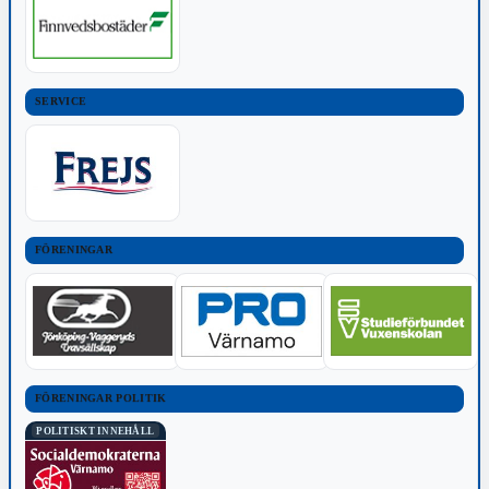
SERVICE
FÖRENINGAR
FÖRENINGAR POLITIK
POLITISKT INNEHÅLL