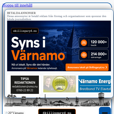
Hoppa till innehåll
BETALDA ANNONSER
Dessa annonsytor är betald reklam från företag och organisationer som sponsrar den
lokala journalistiken.
20°
Värnamo