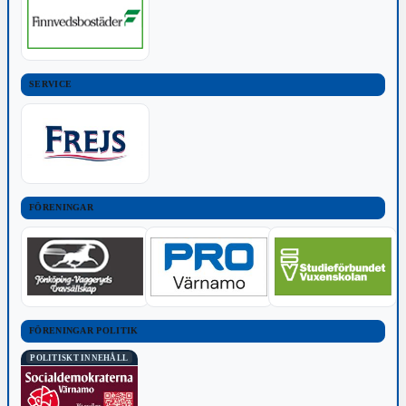
SERVICE
FÖRENINGAR
FÖRENINGAR POLITIK
POLITISKT INNEHÅLL