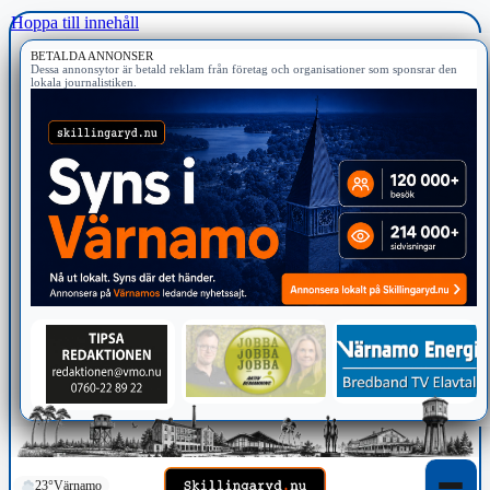
Hoppa till innehåll
BETALDA ANNONSER
Dessa annonsytor är betald reklam från företag och organisationer som sponsrar den
lokala journalistiken.
23°
Värnamo