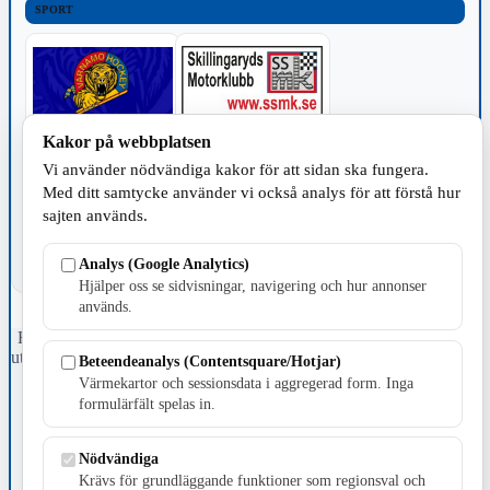
SPORT
Kakor på webbplatsen
TILLVERKNING
Vi använder nödvändiga kakor för att sidan ska fungera.
Med ditt samtycke använder vi också analys för att förstå hur
sajten används.
Analys (Google Analytics)
Hjälper oss se sidvisningar, navigering och hur annonser
används.
Fristående webbtidningsföretag grundat 1991 som sedan 2002 ger
ut tidningen Skillingaryd.nu och 2010 lanserades Värnamo.nu. Från
Beteendeanalys (Contentsquare/Hotjar)
april 2026 omfattar Skillingaryd.nu tre kommuner: Gnosjö,
Värmekartor och sessionsdata i aggregerad form. Inga
Värnamo och Vaggeryds kommun.
formulärfält spelas in.
Kontakta oss
E-post: redaktionen@skillingaryd.nu
Nödvändiga
Postadress: Gisslaköp 1, 568 92 Skillingaryd
Krävs för grundläggande funktioner som regionsval och