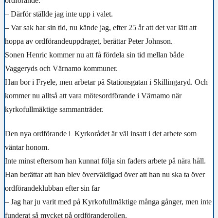
ordförande.
– Därför ställde jag inte upp i valet.
– Var sak har sin tid, nu kände jag, efter 25 år att det var lätt att
hoppa av ordförandeuppdraget, berättar Peter Johnson.
Sonen Henric kommer nu att få fördela sin tid mellan både
Vaggeryds och Värnamo kommuner.
Han bor i Fryele, men arbetar på Stationsgatan i Skillingaryd. Och
kommer nu alltså att vara mötesordförande i Värnamo när
kyrkofullmäktige sammanträder.
Den nya ordförande i Kyrkorådet är väl insatt i det arbete som
väntar honom.
Inte minst eftersom han kunnat följa sin faders arbete på nära håll.
Han berättar att han blev överväldigad över att han nu ska ta över
ordförandeklubban efter sin far
– Jag har ju varit med på Kyrkofullmäktige många gånger, men inte
funderat så mycket på ordföranderollen.