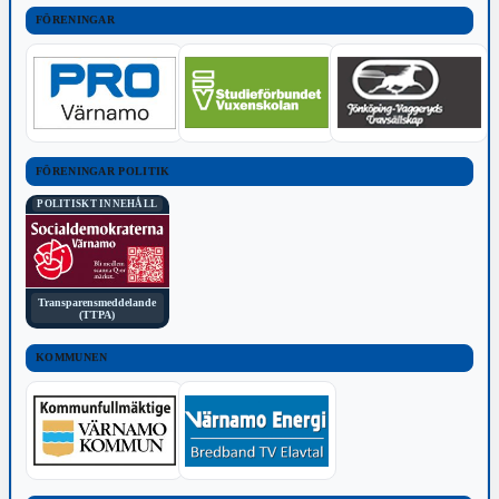
FÖRENINGAR
FÖRENINGAR POLITIK
POLITISKT INNEHÅLL
Transparensmeddelande
(TTPA)
KOMMUNEN