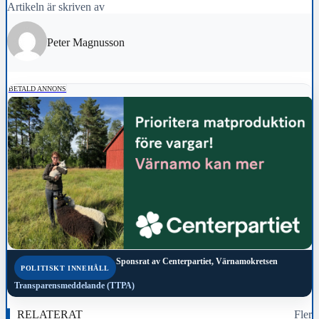
Artikeln är skriven av
Peter Magnusson
BETALD ANNONS
Sponsrat av
Centerpartiet, Värnamokretsen
POLITISKT INNEHÅLL
Transparensmeddelande (TTPA)
RELATERAT
Fler