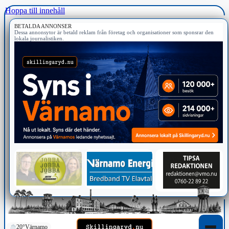
Hoppa till innehåll
BETALDA ANNONSER
Dessa annonsytor är betald reklam från företag och organisationer som sponsrar den
lokala journalistiken.
20°
Värnamo