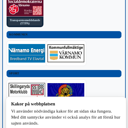
Transparensmeddelande
(TTPA)
KOMMUNEN
SPORT
Kakor på webbplatsen
Vi använder nödvändiga kakor för att sidan ska fungera.
TILLVERKNING
Med ditt samtycke använder vi också analys för att förstå hur
sajten används.