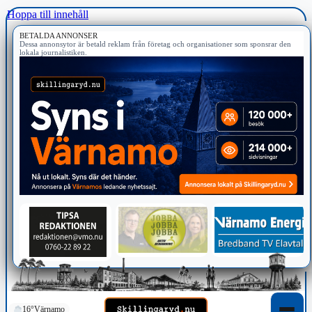
Hoppa till innehåll
BETALDA ANNONSER
Dessa annonsytor är betald reklam från företag och organisationer som sponsrar den
lokala journalistiken.
16°
Värnamo