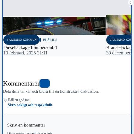
›
VÄRNAMO KOMMUN
BLÅLJUS
VÄRNAMO KOM
Dieselläckage från personbil
Bränsleläckag
19 februari, 2025 21:11
30 december, 
Kommentarer
0
Dela dina tankar och bidra till en konstruktiv diskussion.
♢
Håll en god ton.
Skriv sakligt och respektfullt.
Skriv en kommentar
Din e-postadress publiceras inte.