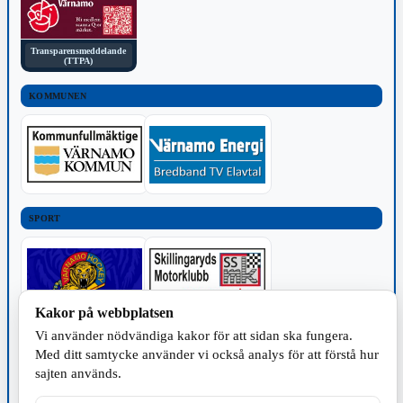
Transparensmeddelande
(TTPA)
KOMMUNEN
SPORT
Kakor på webbplatsen
Vi använder nödvändiga kakor för att sidan ska fungera.
TILLVERKNING
Med ditt samtycke använder vi också analys för att förstå hur
sajten används.