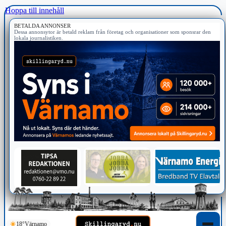
Hoppa till innehåll
BETALDA ANNONSER
Dessa annonsytor är betald reklam från företag och organisationer som sponsrar den
lokala journalistiken.
18°
Värnamo