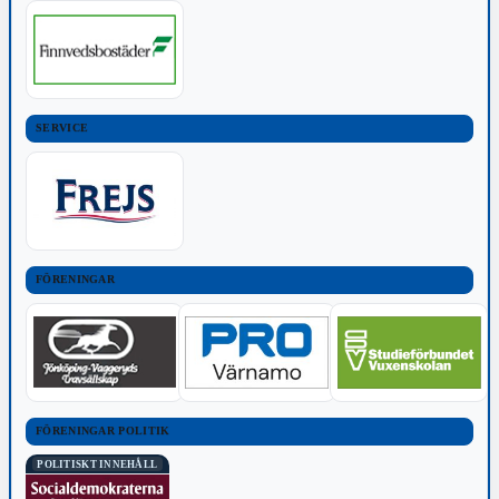
SERVICE
FÖRENINGAR
FÖRENINGAR POLITIK
POLITISKT INNEHÅLL