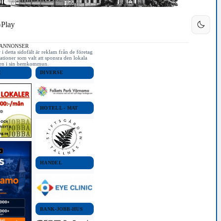
Play
 ANNONSER
i detta sidofält är reklam från de företag
ationer som valt att sponsra den lokala
iken i sin hemkommun.
E
DIVERSE
HOTELL - MAT
HANDEL
BANK-JOBB-HUS