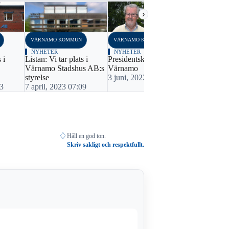
›
VÄRNAMO KOMMUN
VÄRNAMO KOMMUN
VÄRNAMO K
NYHETER
NYHETER
NYHETER
 i
Listan: Vi tar plats i
Presidentskifte hos Lions
Ny presiden
Värnamo Stadshus AB:s
Värnamo
3 september
styrelse
3 juni, 2022 21:46
03
7 april, 2023 07:09
♢
Håll en god ton.
Skriv sakligt och respektfullt.