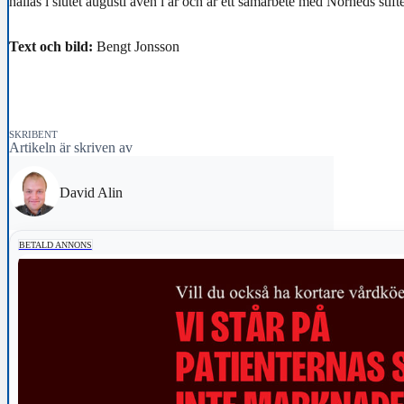
hållas i slutet augusti även i år och är ett samarbete med Norheds stifte
Text och bild:
Bengt Jonsson
SKRIBENT
Artikeln är skriven av
David Alin
BETALD ANNONS