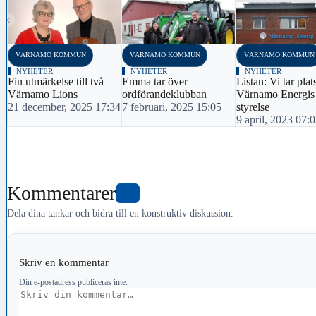
‹
VÄRNAMO KOMMUN
VÄRNAMO KOMMUN
VÄRNAMO KOMMUN
NYHETER
NYHETER
NYHETER
Fin utmärkelse till två
Emma tar över
Listan: Vi tar plats
Värnamo Lions
ordförandeklubban
Värnamo Energis
21 december, 2025 17:34
7 februari, 2025 15:05
styrelse
9 april, 2023 07:
Kommentarer
0
Dela dina tankar och bidra till en konstruktiv diskussion.
Skriv en kommentar
Din e-postadress publiceras inte.
Kommentar