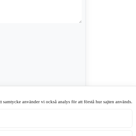
sare till nästa gång jag skriver en
t samtycke använder vi också analys för att förstå hur sajten används.
.