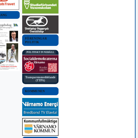
MANG
FÖRENINGAR
POLITIK
POLITISKT INNEHÅLL
Transparensmeddelande
(TTPA)
KOMMUNEN