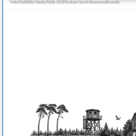
Väder
Trafik
Det händer
Valår 2026
Veckans lunch
Annonsera
Kontakt