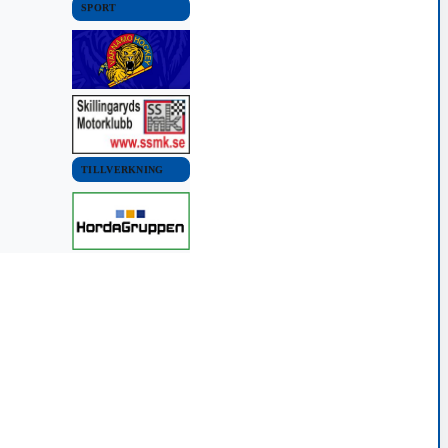
SPORT
TILLVERKNING
VÄRNAMO KOMMUN
NYHETER
Omval av ordförande
hos (L)
3 mars, 2020 17:50