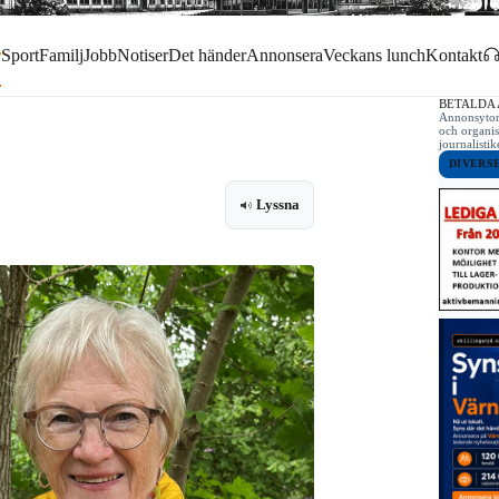
r
Sport
Familj
Jobb
Notiser
Det händer
Annonsera
Veckans lunch
Kontakt
BETALDA
Annonsytor 
och organis
journalist
DIVERS
Lyssna