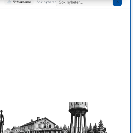
15°
Värnamo
Sök nyheter
⌕