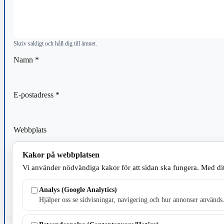
Skriv sakligt och håll dig till ämnet.
Namn
*
E-postadress
*
Webbplats
Kakor på webbplatsen
Spara mitt namn, min e-postadress och webbplats i denna webblä
Vi använder nödvändiga kakor för att sidan ska fungera. Med dit
kommentar.
Analys (Google Analytics)
Hjälper oss se sidvisningar, navigering och hur annonser används