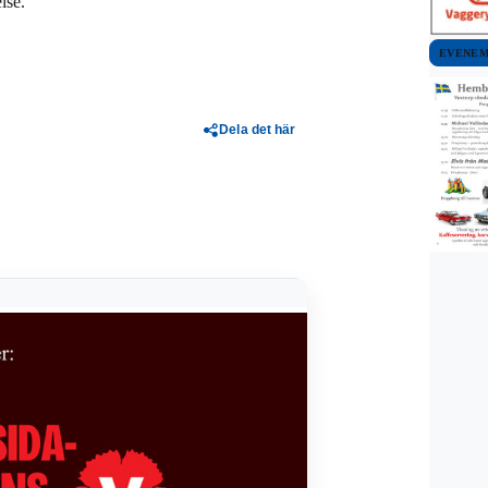
lse.
EVENE
Dela det här