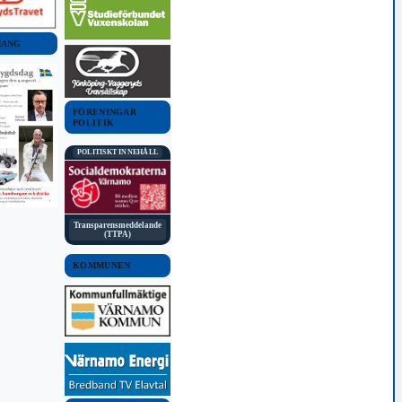
MANG
FÖRENINGAR
POLITIK
POLITISKT INNEHÅLL
Transparensmeddelande
(TTPA)
KOMMUNEN