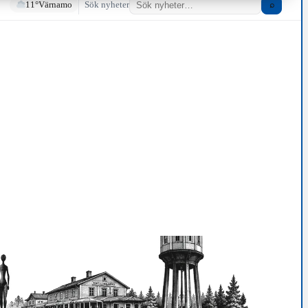
11°
Värnamo
Sök nyheter
⌕