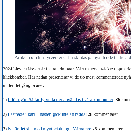
Artikeln om hur fyrverkerier får skjutas på nyår ledde till heta 
2024 blev ett läsvärt år i våra tidningar. Vårt material väckte uppmärk
klickbomber. Här nedan presenterar vi de tio mest kommenterade ny
under det gångna året:
1)
Inför nyår: Så får fyrverkerier användas i våra kommuner
:
36
komm
2)
Fastnade i kärr – hästen gick inte att rädda
:
28
kommentarer
3)
Nu är det slut med myntbetalning i Värnamo:
25
kommentarer