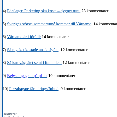
4)
Förslaget: Parkering ska kosta – dygnet runt:
23
kommentarer
5)
Sveriges största sommarturné kommer till Värnamo
:
14
kommentar
6)
Värnamo är i förfall:
14
kommentarer
7)
Så mycket kostade ansiktslyftet
:
12
kommentarer
8)
Så kan vägnätet se ut i framtiden:
12
kommentarer
9)
Belysningsgran på plats:
10
kommentarer
10)
Pizzabagare får näringsförbud
:
9
kommentarer
SKRIBENT