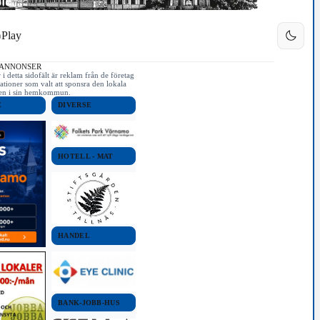
Play
 ANNONSER
i detta sidofält är reklam från de företag
ationer som valt att sponsra den lokala
iken i sin hemkommun.
E
DIVERSE
HOTELL - MAT
HANDEL
BANK-JOBB-HUS