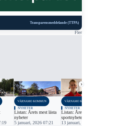
Transparensmeddelande (TTPA)
Fler
›
VÄRNAMO KOMMUN
VÄRNAMO KOMMUN
VÄRNAMO K
NYHETER
NYHETER
NYHETER
t
Listan: Årets mest lästa
Listan: Årets
Listan: Året
nyheter
sportnyheter
nyheter
7:19
5 januari, 2026 07:21
13 januari, 2025 06:30
8 januari, 