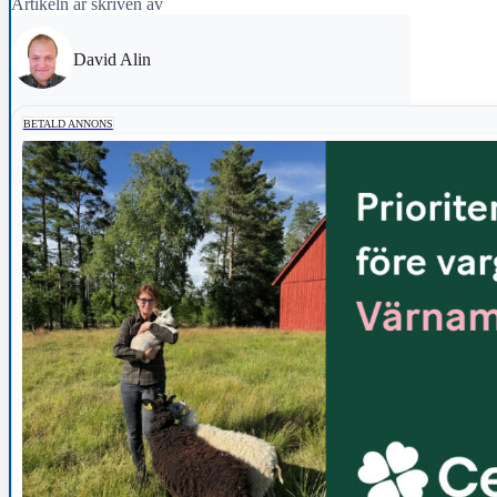
Artikeln är skriven av
David Alin
BETALD ANNONS