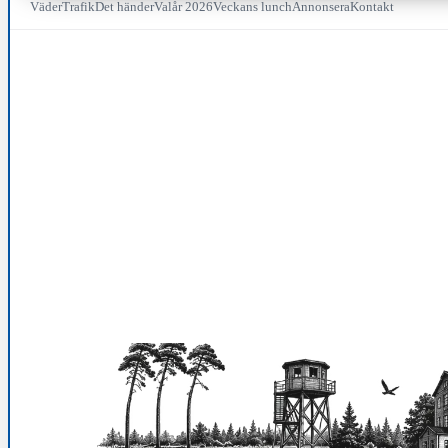
Väder
Trafik
Det händer
Valår 2026
Veckans lunch
Annonsera
Kontakt