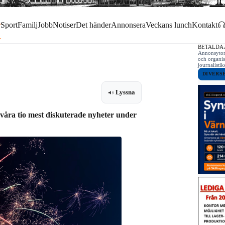
r
Sport
Familj
Jobb
Notiser
Det händer
Annonsera
Veckans lunch
Kontakt
BETALDA
Annonsytor 
och organis
journalist
DIVERS
Lyssna
 våra tio mest diskuterade nyheter under