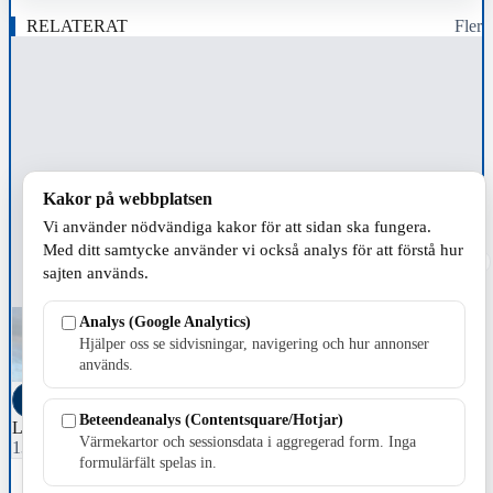
RELATERAT
Fler
Kakor på webbplatsen
Vi använder nödvändiga kakor för att sidan ska fungera.
Med ditt samtycke använder vi också analys för att förstå hur
›
sajten används.
Analys (Google Analytics)
Hjälper oss se sidvisningar, navigering och hur annonser
används.
VÄRNAMO KOMMUN
NYHETER
VÄRNAMO KOM
Beteendeanalys (Contentsquare/Hotjar)
Listan: Vi fick stipendier på Figy
Alla namnen s
Värmekartor och sessionsdata i aggregerad form. Inga
13 juni, 2025 17:17
6 juli, 2024 0
formulärfält spelas in.