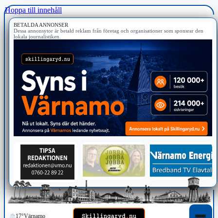
Hoppa till innehåll
BETALDA ANNONSER
Dessa annonsytor är betald reklam från företag och organisationer som sponsrar den
lokala journalistiken.
17°
Värnamo