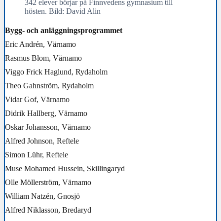
342 elever börjar på Finnvedens gymnasium till
hösten. Bild: David Alin
Bygg- och anläggningsprogrammet
Eric Andrén, Värnamo
Rasmus Blom, Värnamo
Viggo Frick Haglund, Rydaholm
Theo Gahnström, Rydaholm
Vidar Gof, Värnamo
Didrik Hallberg, Värnamo
Oskar Johansson, Värnamo
Alfred Johnson, Reftele
Simon Lühr, Reftele
Muse Mohamed Hussein, Skillingaryd
Olle Möllerström, Värnamo
William Natzén, Gnosjö
Alfred Niklasson, Bredaryd