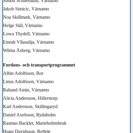
Simon Schliemann, Värnamo
Jakob Simicic, Värnamo
Noa Skillmark, Värnamo
Helge Stål, Värnamo
Lowa Thydell, Värnamo
Emrah Vllasalija, Värnamo
Wilma Åsberg, Värnamo
Fordons- och transportprogrammet
Albin Adolfsson, Bor
Linus Adolfsson, Värnamo
Rahand Amin, Värnamo
Alicia Andersson, Hillerstorp
Karl Andersson, Skillingaryd
Daniel Axelsson, Rydaholm
Rasmus Backler, Marieholmsbruk
Hugo Davidsson, Reftele