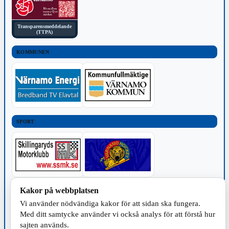
Transparensmeddelande
(TTPA)
KOMMUNEN
SPORT
Kakor på webbplatsen
TILLVERKNING
Vi använder nödvändiga kakor för att sidan ska fungera.
Med ditt samtycke använder vi också analys för att förstå hur
sajten används.