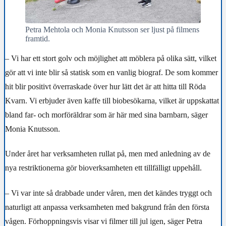
Petra Mehtola och Monia Knutsson ser ljust på filmens
framtid.
– Vi har ett stort golv och möjlighet att möblera på olika sätt, vilket
gör att vi inte blir så statisk som en vanlig biograf. De som kommer
hit blir positivt överraskade över hur lätt det är att hitta till Röda
Kvarn. Vi erbjuder även kaffe till biobesökarna, vilket är uppskattat
bland far- och morföräldrar som är här med sina barnbarn, säger
Monia Knutsson.
Under året har verksamheten rullat på, men med anledning av de
nya restriktionerna gör bioverksamheten ett tillfälligt uppehåll.
– Vi var inte så drabbade under våren, men det kändes tryggt och
naturligt att anpassa verksamheten med bakgrund från den första
vågen. Förhoppningsvis visar vi filmer till jul igen, säger Petra