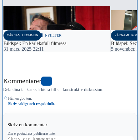
VÄRNAMO KOMMUN
NYHETER
VÄRNAMO KOM
Bildspel: En kärleksfull filmresa
Bildspel: Seco
31 mars, 2025 22:11
5 november, 2
Kommentarer
0
Dela dina tankar och bidra till en konstruktiv diskussion.
♢
Håll en god ton.
Skriv sakligt och respektfullt.
Skriv en kommentar
Din e-postadress publiceras inte.
Kommentar