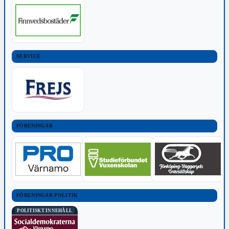
SERVICE
FÖRENINGAR
FÖRENINGAR POLITIK
POLITISKT INNEHÅLL