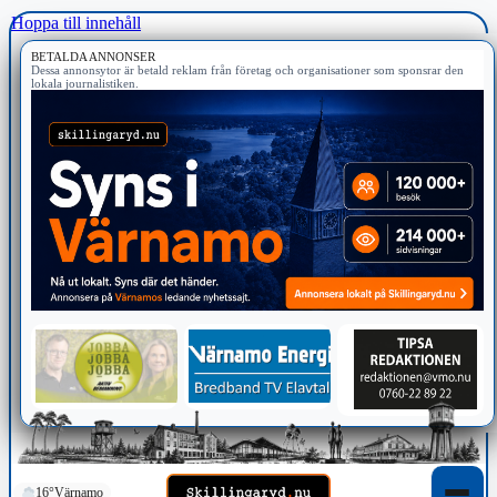
Hoppa till innehåll
BETALDA ANNONSER
Dessa annonsytor är betald reklam från företag och organisationer som sponsrar den
lokala journalistiken.
16°
Värnamo