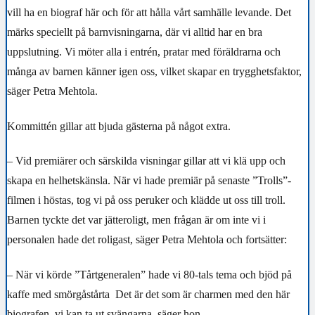
vill ha en biograf här och för att hålla vårt samhälle levande. Det
märks speciellt på barnvisningarna, där vi alltid har en bra
uppslutning. Vi möter alla i entrén, pratar med föräldrarna och
många av barnen känner igen oss, vilket skapar en trygghetsfaktor,
säger Petra Mehtola.
Kommittén gillar att bjuda gästerna på något extra.
– Vid premiärer och särskilda visningar gillar att vi klä upp och
skapa en helhetskänsla. När vi hade premiär på senaste ”Trolls”-
filmen i höstas, tog vi på oss peruker och klädde ut oss till troll.
Barnen tyckte det var jätteroligt, men frågan är om inte vi i
personalen hade det roligast, säger Petra Mehtola och fortsätter:
– När vi körde ”Tårtgeneralen” hade vi 80-tals tema och bjöd på
kaffe med smörgåstårta Det är det som är charmen med den här
biografen, vi kan ta ut svängarna, säger hon.