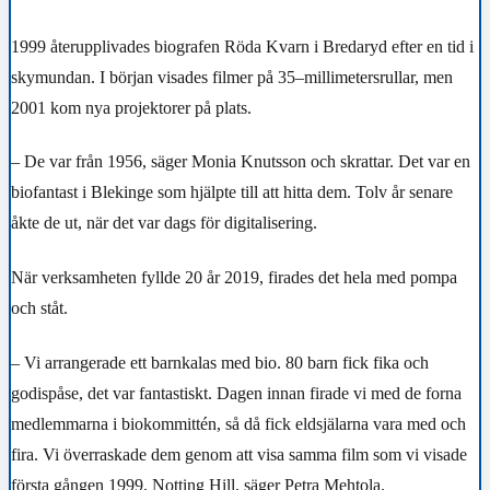
1999 återupplivades biografen Röda Kvarn i Bredaryd efter en tid i
skymundan. I början visades filmer på 35–millimetersrullar, men
2001 kom nya projektorer på plats.
– De var från 1956, säger Monia Knutsson och skrattar. Det var en
biofantast i Blekinge som hjälpte till att hitta dem. Tolv år senare
åkte de ut, när det var dags för digitalisering.
När verksamheten fyllde 20 år 2019, firades det hela med pompa
och ståt.
– Vi arrangerade ett barnkalas med bio. 80 barn fick fika och
godispåse, det var fantastiskt. Dagen innan firade vi med de forna
medlemmarna i biokommittén, så då fick eldsjälarna vara med och
fira. Vi överraskade dem genom att visa samma film som vi visade
första gången 1999, Notting Hill, säger Petra Mehtola.