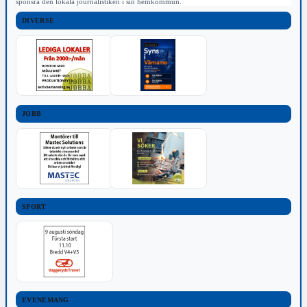
sponsra den lokala journalistiken i sin hemkommun.
DIVERSE
JOBB
SPORT
EVENEMANG