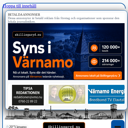
Hoppa till innehåll
BETALDA ANNONSER
Dessa annonsytor är betald reklam från företag och organisationer som sponsrar den
lokala journalistiken.
20°
Värnamo