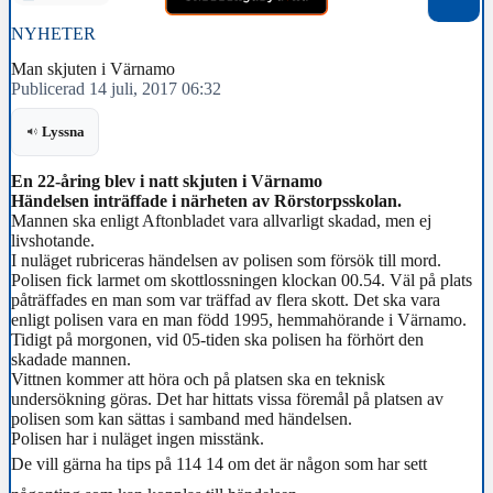
NYHETER
Man skjuten i Värnamo
Publicerad 14 juli, 2017 06:32
Lyssna
En 22-åring blev i natt skjuten i Värnamo
Händelsen inträffade i närheten av Rörstorpsskolan.
Mannen ska enligt Aftonbladet vara allvarligt skadad, men ej
livshotande.
I nuläget rubriceras händelsen av polisen som försök till mord.
Polisen fick larmet om skottlossningen klockan 00.54. Väl på plats
påträffades en man som var träffad av flera skott. Det ska vara
enligt polisen vara en man född 1995, hemmahörande i Värnamo.
Tidigt på morgonen, vid 05-tiden ska polisen ha förhört den
skadade mannen.
Vittnen kommer att höra och på platsen ska en teknisk
undersökning göras. Det har hittats vissa föremål på platsen av
polisen som kan sättas i samband med händelsen.
Polisen har i nuläget ingen misstänk.
De vill gärna ha tips på 114 14 om det är någon som har sett