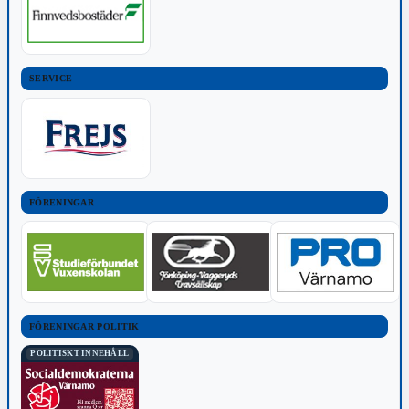
SERVICE
FÖRENINGAR
FÖRENINGAR POLITIK
POLITISKT INNEHÅLL