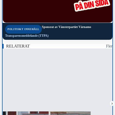
Sponsrat av
Vänsterpartiet Värnamo
POLITISKT INNEHÅLL
Transparensmeddelande (TTPA)
RELATERAT
Fler
›