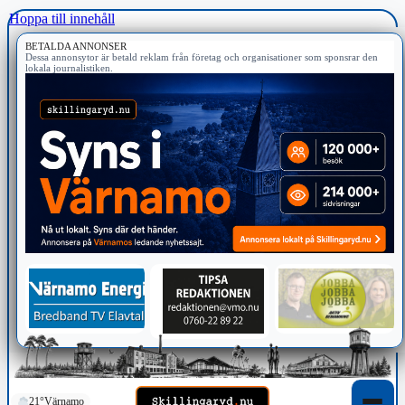
Hoppa till innehåll
BETALDA ANNONSER
Dessa annonsytor är betald reklam från företag och organisationer som sponsrar den
lokala journalistiken.
21°
Värnamo