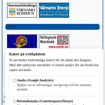
SPORT
Kakor på webbplatsen
TILLVERKNING
Vi använder nödvändiga kakor för att sidan ska fungera.
Med ditt samtycke använder vi också analys för att förstå hur
sajten används.
Analys (Google Analytics)
Hjälper oss se sidvisningar, navigering och hur annonser
används.
Fristående webbtidningsföretag grundat 1991 som sedan 2002 ger
Beteendeanalys (Contentsquare/Hotjar)
ut tidningen Skillingaryd.nu och 2010 lanserades Värnamo.nu. Från