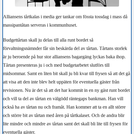
Alliansens tårtkalas i media ger tankar om fössta tossdag i mass då
massipantåtan serveras i kommunhuset.
Budgettårtan skall ju delas till alla runt bordet så
förvaltningsnämnder får sin beskärda del av tårtan. Tårtans storlek
är ju beroende på hur stor alliansens bagargäng lyckas baka ihop.
Tårtan presenteras ju i och med budgetarbetet slutförs till
midsommar. Samt en liten bit skall ju bli kvar till frysen så att det gå
att visa att den inte blev helt uppäten för eventuella gäster från
revisionen. Nu är det så att det har kommit in en ny gäst runt bordet
och vill ta del av tårtan en välgödd räntegaps bankman. Han vill
också ha av tårtan nu och framåt. Han kommer att ta en allt större
och större bit av tårtan med åren på tårtkalaset. Och de andra blir
lite mindre och mindre av tårtan samt det skall bli lite till frysen för
eventuella gäster.