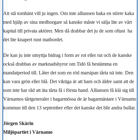
Att stå tomhänt vill ju ingen. Om inte alliansen baka en större kaka
med hjälp av sina medborgare så kanske måste vi sälja lite av vårt
kapital till privata aktörer. Men då drabbar det ju de som oftast ha
det lite knapert runt matbordet.
De kan ju inte utnyttja bidrag i form av rot eller rut och de kanske
också drabbas av marknadshyror om Tidö få bestämma en
mandatperiod till. Låter det som en röd marsipan tårta nä inte. Den
kan vara grön eller blå. Det viktiga är att barn och äldre samt att de
som inte har råd att äta tårta få i första hand. Alliansen få klä sig till
Värnamos tårtgeneraler i bagarmössa de är bagarmästare i Värnamo
kommun till den 13 september efter det kanske det blir andra bullar.
Jörgen Skärin
Miljöpartiet i Värnamo