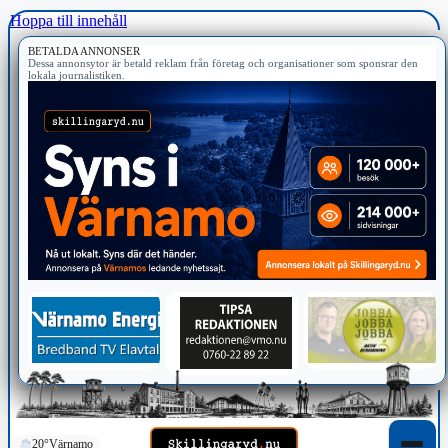
Hoppa till innehåll
BETALDA ANNONSER
Dessa annonsytor är betald reklam från företag och organisationer som sponsrar den
lokala journalistiken.
20°
Värnamo