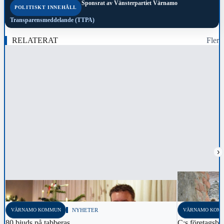
Sponsrat av
Vänsterpartiet Värnamo
POLITISKT INNEHÅLL
Transparensmeddelande (TTPA)
RELATERAT
Fler
›
VÄRNAMO KOMMUN
NYHETER
VÄRNAMO KOM
80 bjuds på tabberas
C:s företagsbe