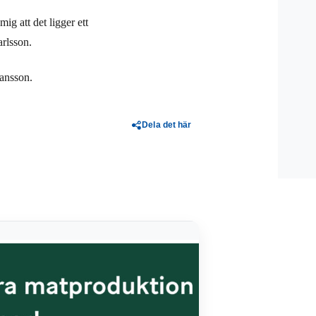
g att det ligger ett
rlsson.
hansson.
Dela det här