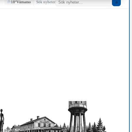
18°
Värnamo
Sök nyheter
⌕