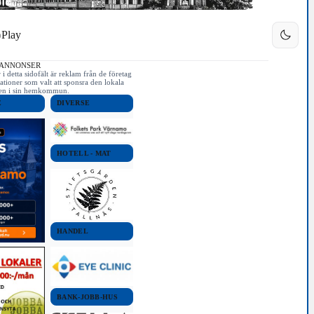
Play
 ANNONSER
i detta sidofält är reklam från de företag
ationer som valt att sponsra den lokala
iken i sin hemkommun.
E
DIVERSE
HOTELL - MAT
HANDEL
BANK-JOBB-HUS