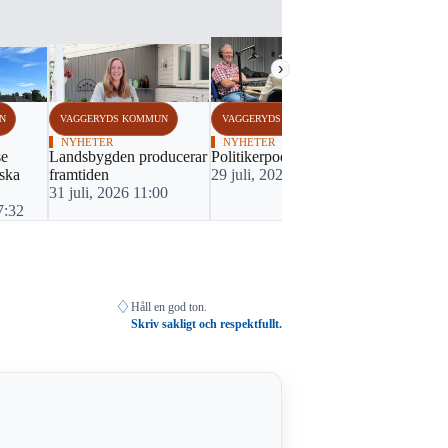
›
N
VAGGERYDS KOMMUN
VAGGERYDS KOMMUN
VAGGERYDS
NYHETER
NYHETER
NYHETER
se
Landsbygden producerar
Politikerpodd på gång
Önskan om 
ska
framtiden
29 juli, 2026 13:46
stöd återrem
31 juli, 2026 11:00
29 juli, 20
7:32
♢
Håll en god ton.
Skriv sakligt och respektfullt.