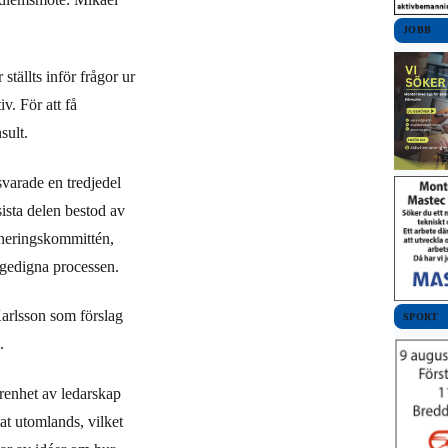
JOBB
tällts inför frågor ur
v. För att få
sult.
svarade en tredjedel
ista delen bestod av
neringskommittén,
gedigna processen.
Karlsson som förslag
SPORT
.
arenhet av ledarskap
tat utomlands, vilket