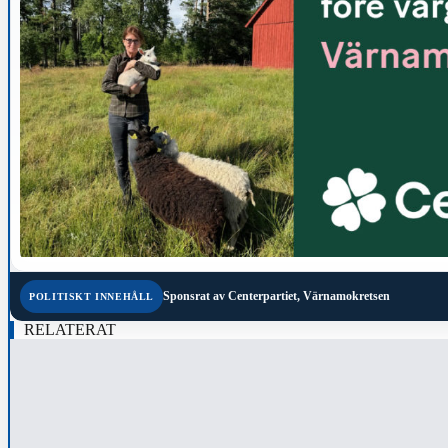
Sponsrat av
Centerpartiet, Värnamokretsen
POLITISKT INNEHÅLL
RELATERAT