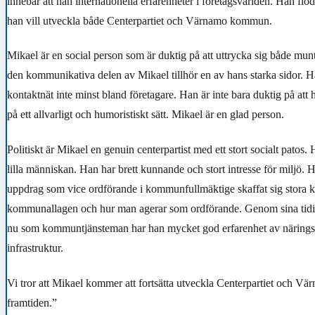
innebär att han internationella erfarenheter i företagsvärlden. Han flö
han vill utveckla både Centerpartiet och Värnamo kommun.
Mikael är en social person som är duktig på att uttrycka sig både muntli
den kommunikativa delen av Mikael tillhör en av hans starka sidor. Ha
kontaktnät inte minst bland företagare. Han är inte bara duktig på att h
på ett allvarligt och humoristiskt sätt. Mikael är en glad person.
Politiskt är Mikael en genuin centerpartist med ett stort socialt patos
lilla människan. Han har brett kunnande och stort intresse för miljö. 
uppdrag som vice ordförande i kommunfullmäktige skaffat sig stora
kommunallagen och hur man agerar som ordförande. Genom sina tidig
nu som kommuntjänsteman har han mycket god erfarenhet av näringsl
infrastruktur.
Vi tror att Mikael kommer att fortsätta utveckla Centerpartiet och 
framtiden.”