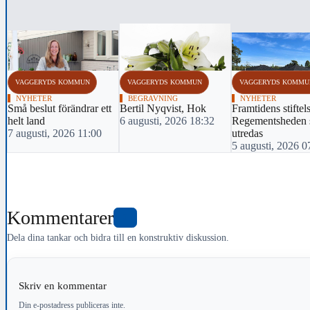
‹
VAGGERYDS KOMMUN
VAGGERYDS KOMMUN
VAGGERYDS KOMMU
NYHETER
BEGRAVNING
NYHETER
Små beslut förändrar ett
Bertil Nyqvist, Hok
Framtidens stiftel
helt land
6 augusti, 2026 18:32
Regementsheden 
7 augusti, 2026 11:00
utredas
5 augusti, 2026 0
Kommentarer
0
Dela dina tankar och bidra till en konstruktiv diskussion.
Skriv en kommentar
Din e-postadress publiceras inte.