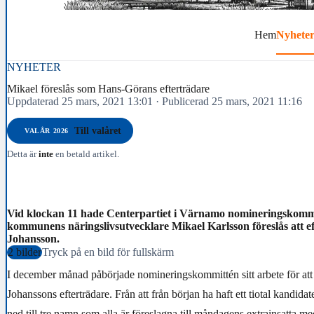
Hem
Nyhete
NYHETER
Mikael föreslås som Hans-Görans efterträdare
Uppdaterad 25 mars, 2021 13:01
·
Publicerad 25 mars, 2021 11:16
Till valåret
VALÅR 2026
Detta är
inte
en betald artikel.
Vid klockan 11 hade Centerpartiet i Värnamo nomineringskommit
kommunens näringslivsutvecklare Mikael Karlsson föreslås att 
Johansson.
2 bilder
Tryck på en bild för fullskärm
I december månad påbörjade nomineringskommittén sitt arbete för att
Johanssons efterträdare. Från att från början ha haft ett tiotal kandida
ned till tre namn som alla är föreslagna till måndagens extrainsatta 