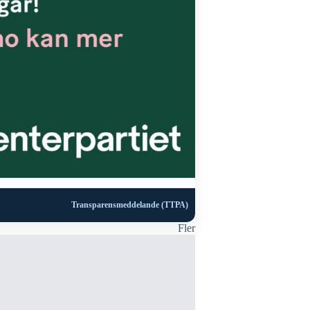
Transparensmeddelande (TTPA)
Fler