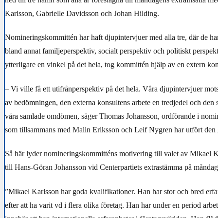
Karlsson, Gabrielle Davidsson och Johan Hilding.
Nomineringskommittén har haft djupintervjuer med alla tre, där de har s
bland annat familjeperspektiv, socialt perspektiv och politiskt perspekti
ytterligare en vinkel på det hela, tog kommittén hjälp av en extern kon
– Vi ville få ett utifrånperspektiv på det hela. Våra djupintervjuer mot
av bedömningen, den externa konsultens arbete en tredjedel och den s
våra samlade omdömen, säger Thomas Johansson, ordförande i nomi
som tillsammans med Malin Eriksson och Leif Nygren har utfört den 
Så här lyder nomineringskommitténs motivering till valet av Mikael 
till Hans-Göran Johansson vid Centerpartiets extrastämma på måndag
”Mikael Karlsson har goda kvalifikationer. Han har stor och bred erf
efter att ha varit vd i flera olika företag. Han har under en period arbe