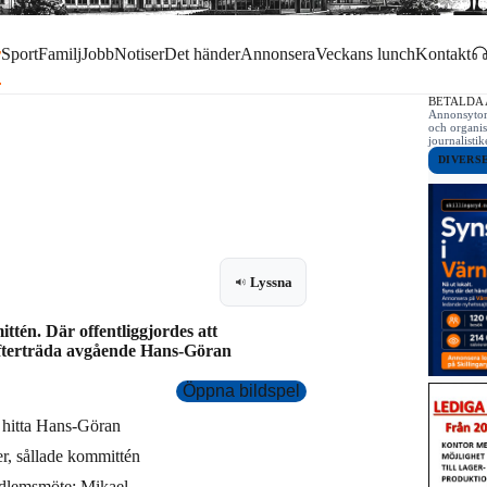
r
Sport
Familj
Jobb
Notiser
Det händer
Annonsera
Veckans lunch
Kontakt
BETALDA
Annonsytor 
och organis
journalist
DIVERS
Lyssna
tén. Där offentliggjordes att
efterträda avgående Hans-Göran
Öppna bildspel
 hitta Hans-Göran
ter, sållade kommittén
medlemsmöte: Mikael