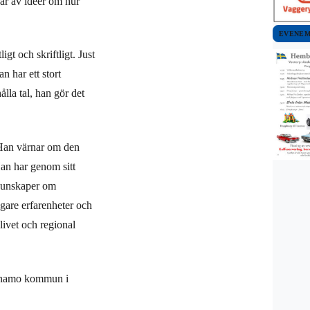
dar av idéer om hur
EVENE
gt och skriftligt. Just
n har ett stort
ålla tal, han gör det
. Han värnar om den
Han har genom sitt
 kunskaper om
are erfarenheter och
ivet och regional
Värnamo kommun i