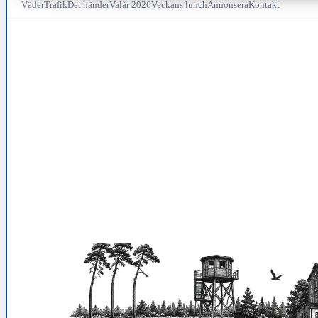
Väder
Trafik
Det händer
Valår 2026
Veckans lunch
Annonsera
Kontakt