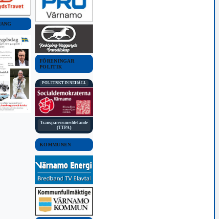
MANG
FÖRENINGAR
POLITIK
POLITISKT INNEHÅLL
Transparensmeddelande
(TTPA)
KOMMUNEN