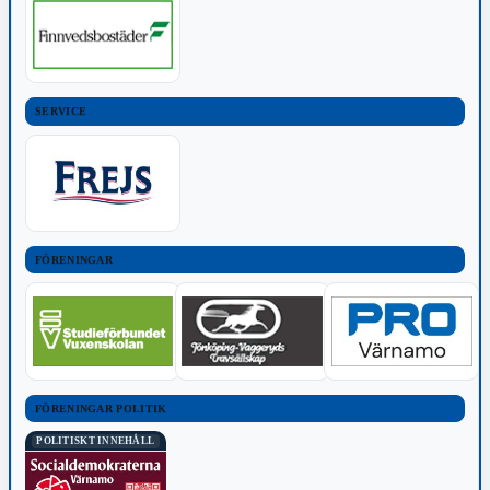
SERVICE
FÖRENINGAR
FÖRENINGAR POLITIK
POLITISKT INNEHÅLL