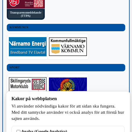
Transparensmeddelande
(TTPA)
KOMMUNEN
SPORT
Kakor på webbplatsen
Vi använder nödvändiga kakor för att sidan ska fungera.
TILLVERKNING
Med ditt samtycke använder vi också analys för att förstå hur
sajten används.
Analys (Google Analytics)