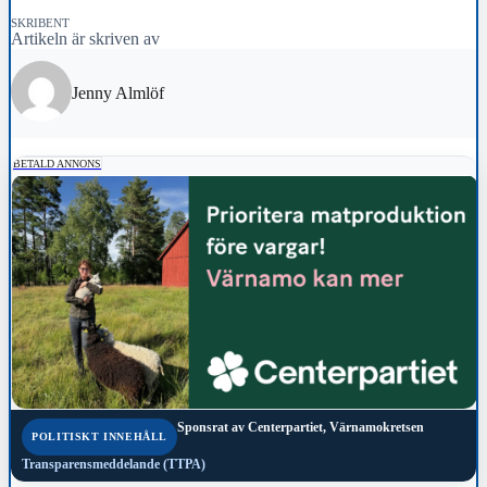
SKRIBENT
Artikeln är skriven av
Jenny Almlöf
BETALD ANNONS
Sponsrat av
Centerpartiet, Värnamokretsen
POLITISKT INNEHÅLL
Transparensmeddelande (TTPA)