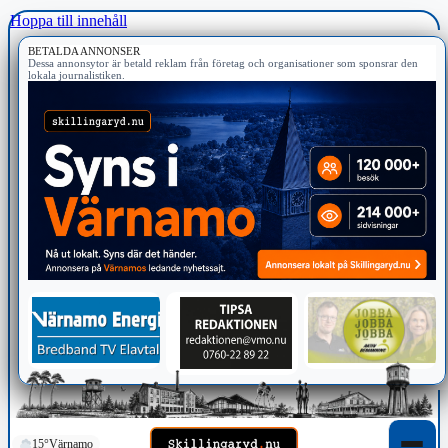
Hoppa till innehåll
BETALDA ANNONSER
Dessa annonsytor är betald reklam från företag och organisationer som sponsrar den
lokala journalistiken.
15°
Värnamo