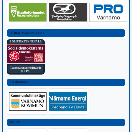
FÖRENINGAR POLITIK
POLITISKT INNEHÅLL
Transparensmeddelande
(TTPA)
KOMMUNEN
SPORT