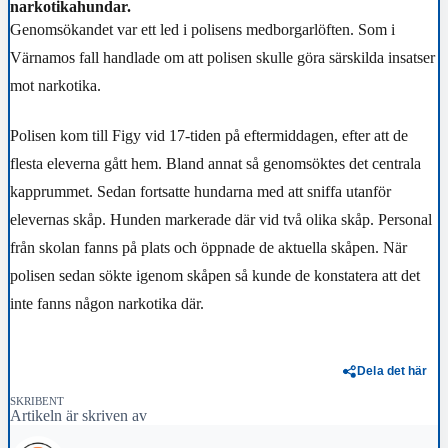
narkotikahundar.
Genomsökandet var ett led i polisens medborgarlöften. Som i
Värnamos fall handlade om att polisen skulle göra särskilda insatser
mot narkotika.
Polisen kom till Figy vid 17-tiden på eftermiddagen, efter att de
flesta eleverna gått hem. Bland annat så genomsöktes det centrala
kapprummet. Sedan fortsatte hundarna med att sniffa utanför
elevernas skåp. Hunden markerade där vid två olika skåp. Personal
från skolan fanns på plats och öppnade de aktuella skåpen. När
polisen sedan sökte igenom skåpen så kunde de konstatera att det
inte fanns någon narkotika där.
Dela det här
SKRIBENT
Artikeln är skriven av