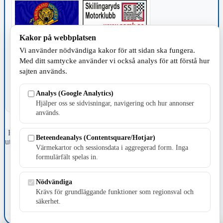
Kakor på webbplatsen
Vi använder nödvändiga kakor för att sidan ska fungera.
TILLVERKNING
Med ditt samtycke använder vi också analys för att förstå hur
sajten används.
Analys (Google Analytics)
Hjälper oss se sidvisningar, navigering och hur annonser
används.
Fristående webbtidningsföretag grundat 1991 som sedan 2002 ger
Beteendeanalys (Contentsquare/Hotjar)
ut tidningen Skillingaryd.nu och 2010 lanserades Värnamo.nu. Från
Värmekartor och sessionsdata i aggregerad form. Inga
april 2026 omfattar Skillingaryd.nu tre kommuner: Gnosjö,
formulärfält spelas in.
Värnamo och Vaggeryds kommun.
Kontakta oss
Nödvändiga
E-post: redaktionen@skillingaryd.nu
Krävs för grundläggande funktioner som regionsval och
Postadress: Gisslaköp 1, 568 92 Skillingaryd
säkerhet.
Kakinställningar