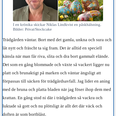
I en krönika skickar Niklas Lindkvist en påskhälsning.
Bilder: Privat/Stockcake
Trädgården väntar. Bort med det gamla, unkna och sura och
låt nytt och fräscht ta sig fram. Det är alltid en speciell
känsla när man får riva, slita och dra bort gammalt elände.
Det som en gång blommade och växte så vackert ligger nu
platt och brunaktigt på marken och väntar ängsligt att
förpassas till säcken för trädgårdsavfall. Jag lider en aning
med de bruna och platta bladen när jag föser ihop dem med
krattan. En gång stod ni där i trädgården så vackra och
luktade så gott och nu plötsligt är allt det där väck och
doften är som bortblåst.