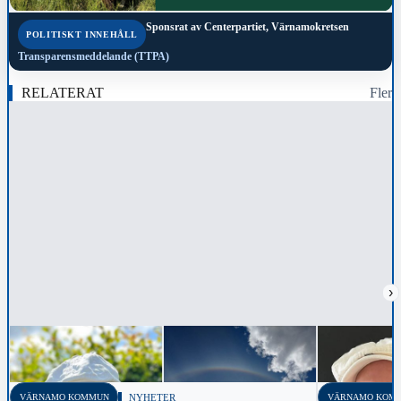
Sponsrat av
Centerpartiet, Värnamokretsen
POLITISKT INNEHÅLL
Transparensmeddelande (TTPA)
RELATERAT
Fler
›
VÄRNAMO KOMMUN
NYHETER
VÄRNAMO KOM