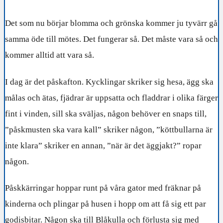
Det som nu börjar blomma och grönska kommer ju tyvärr gå
samma öde till mötes. Det fungerar så. Det måste vara så och
kommer alltid att vara så.
I dag är det påskafton. Kycklingar skriker sig hesa, ägg ska
målas och ätas, fjädrar är uppsatta och fladdrar i olika färger
fint i vinden, sill ska sväljas, någon behöver en snaps till,
”påskmusten ska vara kall” skriker någon, ”köttbullarna är
inte klara” skriker en annan, ”när är det äggjakt?” ropar
någon.
Påskkärringar hoppar runt på våra gator med fräknar på
kinderna och plingar på husen i hopp om att få sig ett par
godisbitar. Någon ska till Blåkulla och förlusta sig med