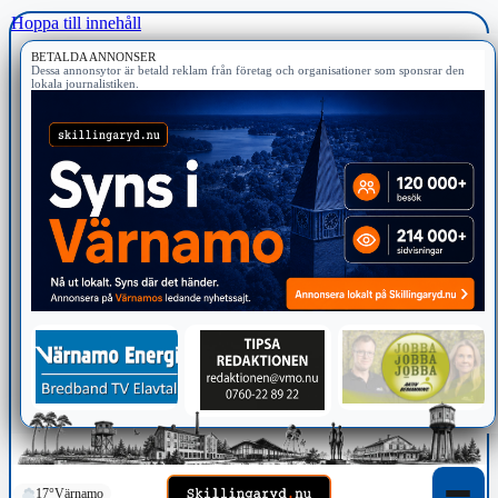
Hoppa till innehåll
BETALDA ANNONSER
Dessa annonsytor är betald reklam från företag och organisationer som sponsrar den
lokala journalistiken.
17°
Värnamo