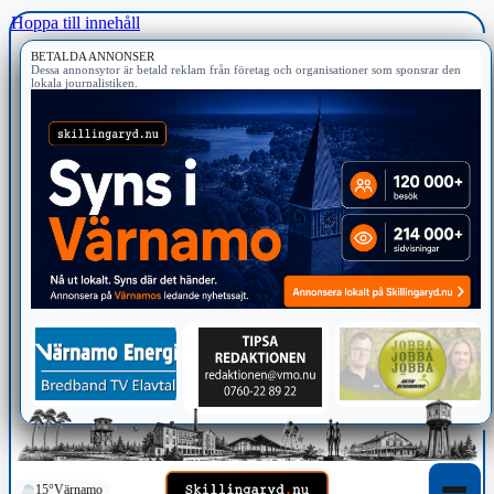
Hoppa till innehåll
BETALDA ANNONSER
Dessa annonsytor är betald reklam från företag och organisationer som sponsrar den
lokala journalistiken.
15°
Värnamo