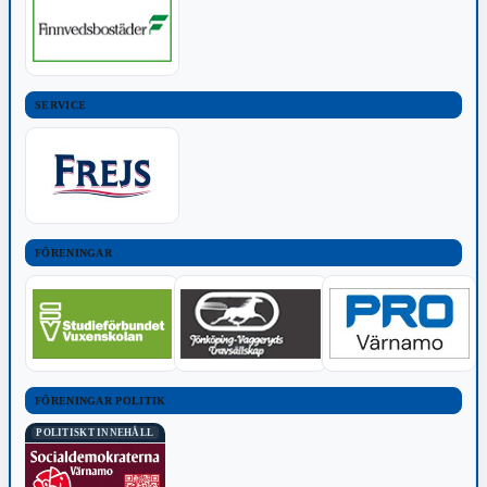
SERVICE
FÖRENINGAR
FÖRENINGAR POLITIK
POLITISKT INNEHÅLL