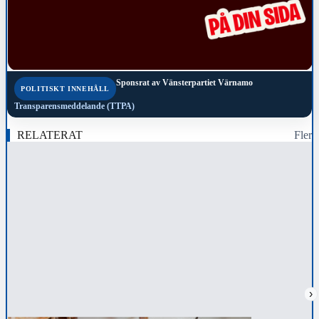
Sponsrat av
Vänsterpartiet Värnamo
POLITISKT INNEHÅLL
Transparensmeddelande (TTPA)
RELATERAT
Fler
›