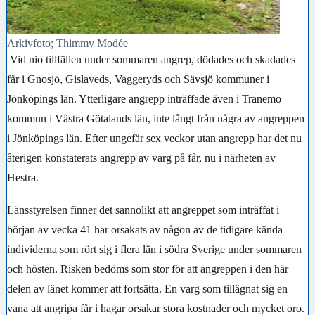
Arkivfoto; Thimmy Modée
Vid nio tillfällen under sommaren angrep, dödades och skadades
får i Gnosjö, Gislaveds, Vaggeryds och Sävsjö kommuner i
Jönköpings län. Ytterligare angrepp inträffade även i Tranemo
kommun i Västra Götalands län, inte långt från några av angreppen
i Jönköpings län. Efter ungefär sex veckor utan angrepp har det nu
återigen konstaterats angrepp av varg på får, nu i närheten av
Hestra.
Länsstyrelsen finner det sannolikt att angreppet som inträffat i
början av vecka 41 har orsakats av någon av de tidigare kända
individerna som rört sig i flera län i södra Sverige under sommaren
och hösten. Risken bedöms som stor för att angreppen i den här
delen av länet kommer att fortsätta. En varg som tillägnat sig en
vana att angripa får i hagar orsakar stora kostnader och mycket oro.