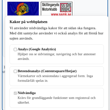
Kakor på webbplatsen
TILLVERKNING
Vi använder nödvändiga kakor för att sidan ska fungera.
Med ditt samtycke använder vi också analys för att förstå hur
sajten används.
Analys (Google Analytics)
Hjälper oss se sidvisningar, navigering och hur annonser
används.
Fristående webbtidningsföretag grundat 1991 som sedan 2002 ger
Beteendeanalys (Contentsquare/Hotjar)
ut tidningen Skillingaryd.nu och 2010 lanserades Värnamo.nu. Från
april 2026 omfattar Skillingaryd.nu tre kommuner: Gnosjö,
Värmekartor och sessionsdata i aggregerad form. Inga
Värnamo och Vaggeryds kommun.
formulärfält spelas in.
Kontakta oss
Nödvändiga
E-post: redaktionen@skillingaryd.nu
Postadress: Gisslaköp 1, 568 92 Skillingaryd
Krävs för grundläggande funktioner som regionsval och
säkerhet.
Kakinställningar