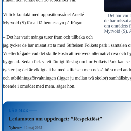
Vi fick kontakt med oppositionsrådet Anetté
– Det har vari
de har missat a
Myrvold (S) för att få hennes syn på frågan.
om områdets fr
Myrvold (S). A
– Det har varit många turer fram och tillbaka och
jag tycker de har missat att ta med Stiftelsen Folkets park i samtalen
Vi efterfrågade vad det skulle kosta att renovera alternativt riva och 
byggnad. Sedan fick vi ett färdigt förslag om hur Folkets Park kan se 
tycker jag det är viktigt att ha med stiftelsen men också höra med and
och utbildningsförvaltningen (ligger ju mellan två skolor) samhällsb
boende i området med mera, säger hon.
LÄS MER
Ledamoten om uppdraget: ”Respektlöst”
Nyheter
12 maj 2025