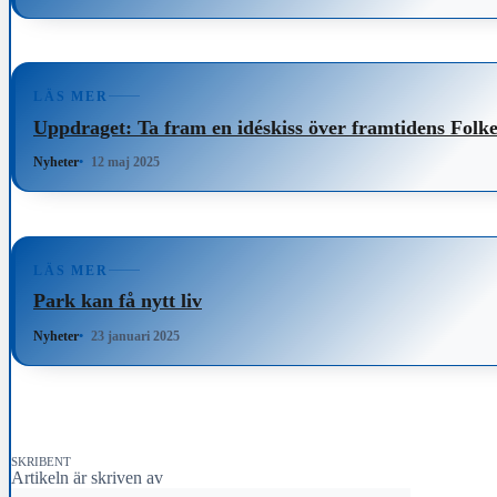
LÄS MER
Uppdraget: Ta fram en idéskiss över framtidens Folk
Nyheter
12 maj 2025
LÄS MER
Park kan få nytt liv
Nyheter
23 januari 2025
SKRIBENT
Artikeln är skriven av