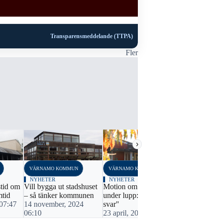
Transparensmeddelande (TTPA)
Fler
›
VÄRNAMO KOMMUN
VÄRNAMO KOMMUN
VÄRNAMO K
NYHETER
NYHETER
NYHETER
stid om
Vill bygga ut stadshuset
Motion om fritidsgårdar
Avstod från
mtid
– så tänker kommunen
under lupp: "Det saknas
budgetomrö
 07:47
14 november, 2024
svar"
30 novembe
06:10
23 april, 2024 07:21
22:11