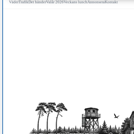
Väder
Trafik
Det händer
Valår 2026
Veckans lunch
Annonsera
Kontakt