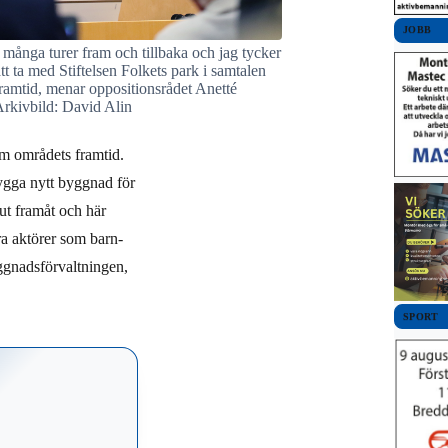
JOBB
t många turer fram och tillbaka och jag tycker
tt ta med Stiftelsen Folkets park i samtalen
amtid, menar oppositionsrådet Anetté
rkivbild: David Alin
 om områdets framtid.
bygga nytt byggnad för
ut framåt och här
ra aktörer som barn-
yggnadsförvaltningen,
SPORT