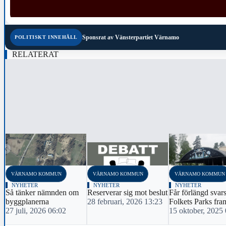
Sponsrat av
Vänsterpartiet Värnamo
POLITISKT INNEHÅLL
RELATERAT
‹
VÄRNAMO KOMMUN
VÄRNAMO KOMMUN
VÄRNAMO KOMMUN
NYHETER
NYHETER
NYHETER
Så tänker nämnden om
Reserverar sig mot beslut
Får förlängd svar
byggplanerna
28 februari, 2026 13:23
Folkets Parks fra
27 juli, 2026 06:02
15 oktober, 2025