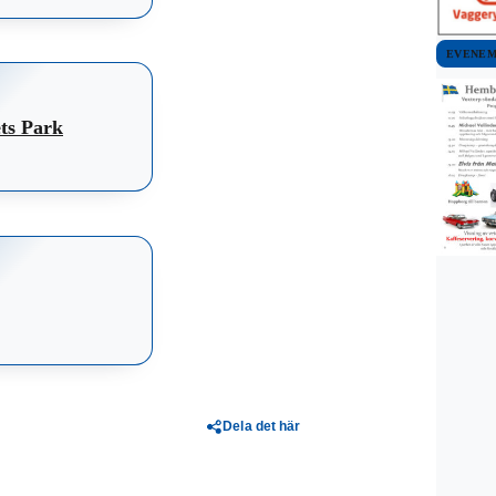
EVENE
ets Park
Dela det här