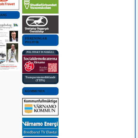
MANG
FÖRENINGAR
POLITIK
POLITISKT INNEHÅLL
Transparensmeddelande
(TTPA)
KOMMUNEN