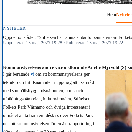
Hem
Nyhete
NYHETER
Oppositionsrådet: "Stiftelsen har lämnats utanför samtalen om Folkets
Uppdaterad 13 maj, 2025 19:28
·
Publicerad 13 maj, 2025 19:22
Kommunstyrelsens andre vice ordförande Anetté Myrvold (S) 
I går berättade
vi
om att kommunstyrelsens ger
teknik- och fritidsnämnden i uppdrag att i samråd
med samhällsbyggnadsnämnden, barn- och
utbildningsnämnden, kulturnämnden, Stiftelsen
Folkets Park Värnamo och övriga intressenter i
området att ta fram en idéskiss över Folkets Park
och att kommunstyrelsen får en återrapportering i
frågan den senast den 30 september i år.