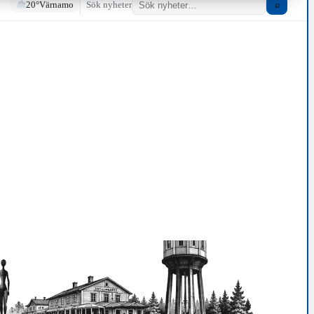
20°
Värnamo
Sök nyheter
⌕