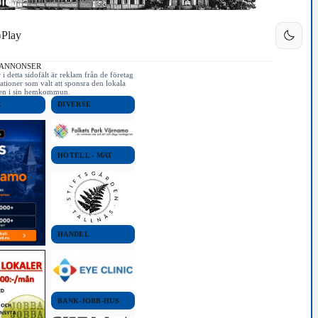
Play
 ANNONSER
i detta sidofält är reklam från de företag
ationer som valt att sponsra den lokala
iken i sin hemkommun.
E
DIVERSE
HOTELL - MAT
HANDEL
BANK-JOBB-HUS