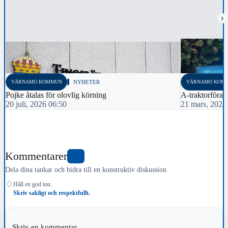
›
VÄRNAMO KOMMUN
NYHETER
VÄRNAMO KOM
Pojke åtalas för olovlig körning
A-traktorförar
20 juli, 2026 06:50
21 mars, 2024
Kommentarer
0
Dela dina tankar och bidra till en konstruktiv diskussion.
♢
Håll en god ton.
Skriv sakligt och respektfullt.
Skriv en kommentar