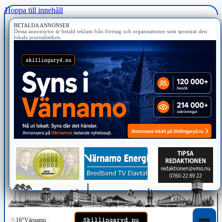
Hoppa till innehåll
BETALDA ANNONSER
Dessa annonsytor är betald reklam från företag och organisationer som sponsrar den
lokala journalistiken.
16°
Värnamo