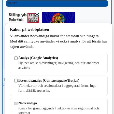
SPORT
Kakor på webbplatsen
Vi använder nödvändiga kakor för att sidan ska fungera.
TILLVERKNING
Med ditt samtycke använder vi också analys för att förstå hur
sajten används.
Analys (Google Analytics)
Hjälper oss se sidvisningar, navigering och hur annonser
används.
Fristående webbtidningsföretag grundat 1991 som sedan 2002 ger
Beteendeanalys (Contentsquare/Hotjar)
ut tidningen Skillingaryd.nu och 2010 lanserades Värnamo.nu. Från
Värmekartor och sessionsdata i aggregerad form. Inga
april 2026 omfattar Skillingaryd.nu tre kommuner: Gnosjö,
formulärfält spelas in.
Värnamo och Vaggeryds kommun.
Kontakta oss
Nödvändiga
E-post: redaktionen@skillingaryd.nu
Krävs för grundläggande funktioner som regionsval och
Postadress: Gisslaköp 1, 568 92 Skillingaryd
säkerhet.