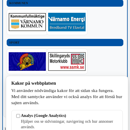
KOMMUNEN
SPORT
TILLVERKNING
Kakor på webbplatsen
Vi använder nödvändiga kakor för att sidan ska fungera.
Med ditt samtycke använder vi också analys för att förstå hur
sajten används.
Analys (Google Analytics)
Hjälper oss se sidvisningar, navigering och hur annonser
används.
Fristående webbtidningsföretag grundat 1991 som sedan 2002 ger