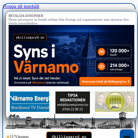
Hoppa till innehåll
BETALDA ANNONSER
Dessa annonsytor är betald reklam från företag och organisationer som sponsrar den
lokala journalistiken.
11°
Värnamo