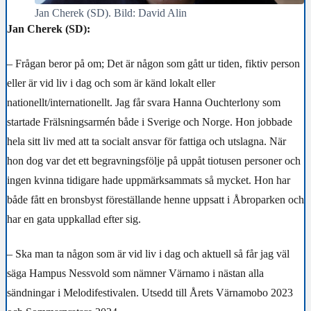
Jan Cherek (SD). Bild: David Alin
Jan Cherek (SD):
– Frågan beror på om; Det är någon som gått ur tiden, fiktiv person
eller är vid liv i dag och som är känd lokalt eller
nationellt/internationellt. Jag får svara Hanna Ouchterlony som
startade Frälsningsarmén både i Sverige och Norge. Hon jobbade
hela sitt liv med att ta socialt ansvar för fattiga och utslagna. När
hon dog var det ett begravningsfölje på uppåt tiotusen personer och
ingen kvinna tidigare hade uppmärksammats så mycket. Hon har
både fått en bronsbyst föreställande henne uppsatt i Åbroparken och
har en gata uppkallad efter sig.
– Ska man ta någon som är vid liv i dag och aktuell så får jag väl
säga Hampus Nessvold som nämner Värnamo i nästan alla
sändningar i Melodifestivalen. Utsedd till Årets Värnamobo 2023