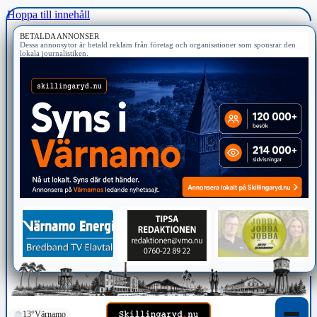
Hoppa till innehåll
BETALDA ANNONSER
Dessa annonsytor är betald reklam från företag och organisationer som sponsrar den
lokala journalistiken.
13°
Värnamo