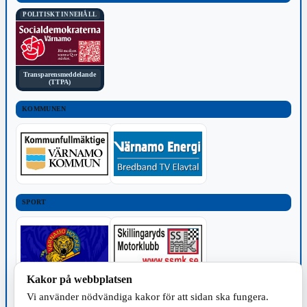
POLITISKT INNEHÅLL
Transparensmeddelande
(TTPA)
KOMMUNEN
SPORT
Kakor på webbplatsen
Vi använder nödvändiga kakor för att sidan ska fungera.
TILLVERKNING