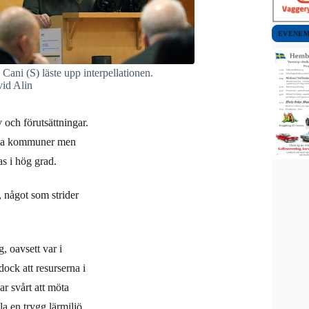
EVENE
Cani (S) läste upp interpellationen.
vid Alin
 och förutsättningar.
olika kommuner men
s i hög grad.
, något som strider
g, oavsett var i
dock att resurserna i
ar svårt att möta
la en trygg lärmiljö.