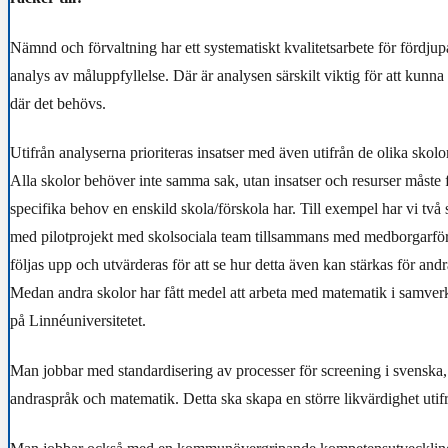
Nämnd och förvaltning har ett systematiskt kvalitetsarbete för fördju
analys av måluppfyllelse. Där är analysen särskilt viktig för att kunna 
där det behövs.
Utifrån analyserna prioriteras insatser med även utifrån de olika skolo
Alla skolor behöver inte samma sak, utan insatser och resurser måste f
specifika behov en enskild skola/förskola har. Till exempel har vi två
med pilotprojekt med skolsociala team tillsammans med medborgarför
följas upp och utvärderas för att se hur detta även kan stärkas för an
Medan andra skolor har fått medel att arbeta med matematik i samver
på Linnéuniversitetet.
Man jobbar med standardisering av processer för screening i svenska
andraspråk och matematik. Detta ska skapa en större likvärdighet utifrå