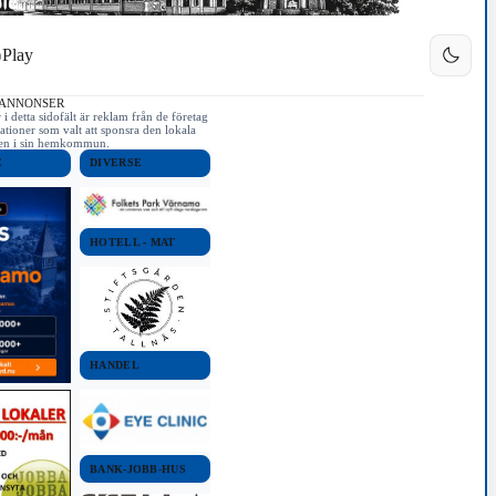
Play
 ANNONSER
i detta sidofält är reklam från de företag
ationer som valt att sponsra den lokala
iken i sin hemkommun.
E
DIVERSE
HOTELL - MAT
HANDEL
BANK-JOBB-HUS