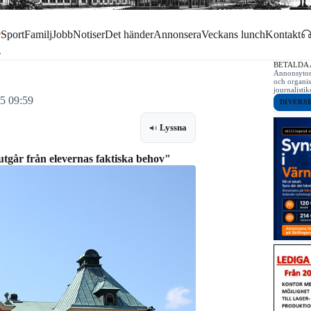
r
Sport
Familj
Jobb
Notiser
Det händer
Annonsera
Veckans lunch
Kontakt
BETALDA
Annonsytor 
och organis
journalist
25 09:59
DIVERS
Lyssna
utgår från elevernas faktiska behov"