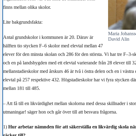
finns mellan olika skolor.
Lite bakgrundsfakta:
Maria Johansso
Antal grundskolor i kommunen är 20. Därav är
David Alin
hälften tio stycken F–6 skolor med elevtal mellan 47
elever för den minsta skolan och 286 för den största. Vi har tre F–3-
och en på landsbygden med ett elevtal varierande från 28 elever till 3
mellanstadieskolor med årskurs 46 är två i östra delen och en i västra
elevtal på 257 respektive 432. Högstadieskolor har vi fyra stycken där
mellan 181 till 485.
– Att få till en likvärdighet mellan skolorna med dessa skillnader i sto
utmaningar! säger hon och går över till att besvara frågorna.
1)
Hur arbetar nämnden för att säkerställa en likvärdig skola nä
räcker till?