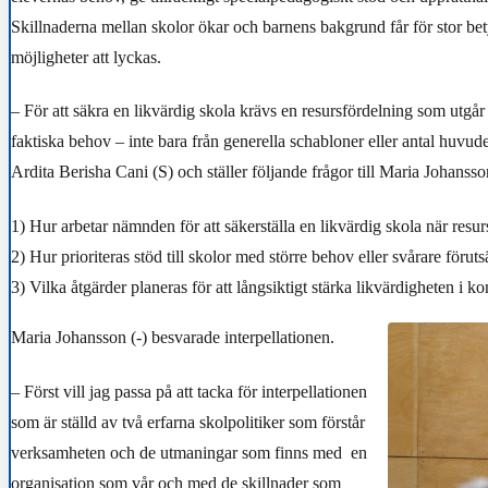
Skillnaderna mellan skolor ökar och barnens bakgrund får för stor bet
möjligheter att lyckas.
– För att säkra en likvärdig skola krävs en resursfördelning som utgår
faktiska behov – inte bara från generella schabloner eller antal huvude
Ardita Berisha Cani (S) och ställer följande frågor till Maria Johansson
1) Hur arbetar nämnden för att säkerställa en likvärdig skola när resurs
2) Hur prioriteras stöd till skolor med större behov eller svårare föruts
3) Vilka åtgärder planeras för att långsiktigt stärka likvärdigheten i
Maria Johansson (-) besvarade interpellationen.
– Först vill jag passa på att tacka för interpellationen
som är ställd av två erfarna skolpolitiker som förstår
verksamheten och de utmaningar som finns med en
organisation som vår och med de skillnader som