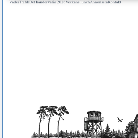
Väder
Trafik
Det händer
Valår 2026
Veckans lunch
Annonsera
Kontakt