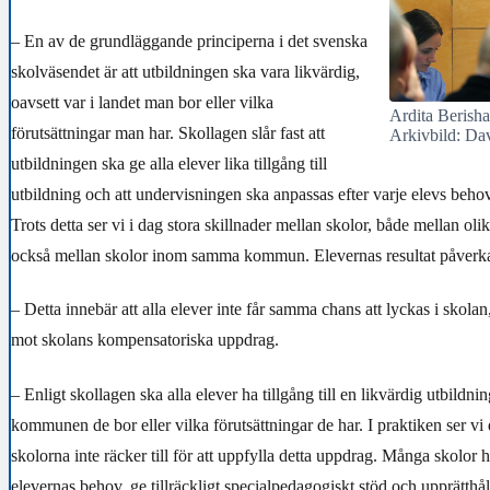
– En av de grundläggande principerna i det svenska
skolväsendet är att utbildningen ska vara likvärdig,
oavsett var i landet man bor eller vilka
Ardita Berisha 
förutsättningar man har. Skollagen slår fast att
Arkivbild: Da
utbildningen ska ge alla elever lika tillgång till
utbildning och att undervisningen ska anpassas efter varje elevs behov
Trots detta ser vi i dag stora skillnader mellan skolor, både mellan 
också mellan skolor inom samma kommun. Elevernas resultat påverka
– Detta innebär att alla elever inte får samma chans att lyckas i skolan
mot skolans kompensatoriska uppdrag.
– Enligt skollagen ska alla elever ha tillgång till en likvärdig utbildnin
kommunen de bor eller vilka förutsättningar de har. I praktiken ser vi 
skolorna inte räcker till för att uppfylla detta uppdrag. Många skolor h
elevernas behov, ge tillräckligt specialpedagogiskt stöd och upprätthål