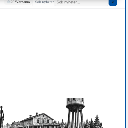
20°
Värnamo
Sök nyheter
⌕