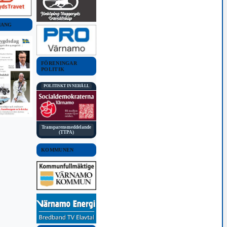
MANG
FÖRENINGAR
POLITIK
POLITISKT INNEHÅLL
Transparensmeddelande
(TTPA)
KOMMUNEN