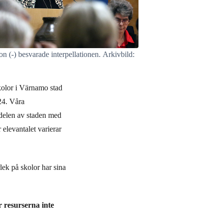
n (-) besvarade interpellationen. Arkivbild:
skolor i Värnamo stad
24. Våra
 delen av staden med
 elevantalet varierar
rlek på skolor har sina
r resurserna inte