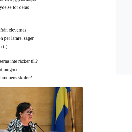
ydelse för deras
 från elevernas
n per lärare, säger
 (-).
erna inte räcker till?
ättningar?
 kommunens skolor?