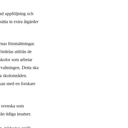
pad uppföljning och
sätta in extra åtgärder
rnas förutsättningar.
ördelas utifrån de
 skolor som arbetar
valtningen. Detta ska
dra skolområden.
kan med en forskare
, svenska som
n tidiga insatser.