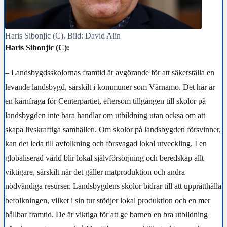
Haris Sibonjic (C). Bild: David Alin
Haris Sibonjic (C):
– Landsbygdsskolornas framtid är avgörande för att säkerställa en
levande landsbygd, särskilt i kommuner som Värnamo. Det här är
en kärnfråga för Centerpartiet, eftersom tillgången till skolor på
landsbygden inte bara handlar om utbildning utan också om att
skapa livskraftiga samhällen. Om skolor på landsbygden försvinner,
kan det leda till avfolkning och försvagad lokal utveckling. I en
globaliserad värld blir lokal självförsörjning och beredskap allt
viktigare, särskilt när det gäller matproduktion och andra
nödvändiga resurser. Landsbygdens skolor bidrar till att upprätthålla
befolkningen, vilket i sin tur stödjer lokal produktion och en mer
hållbar framtid. De är viktiga för att ge barnen en bra utbildning