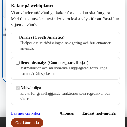
Kakor på webbplatsen
Vi använder nödvändiga kakor för att sidan ska fungera.
Med ditt samtycke använder vi också analys för att förstå hur
sajten används.
Fristående webbtidningsföretag grundat 1991 som sedan 2002 ger
ut tidningen Skillingaryd.nu och 2010 lanserades Värnamo.nu. Från
Analys (Google Analytics)
april 2026 omfattar Skillingaryd.nu tre kommuner: Gnosjö,
Hjälper oss se sidvisningar, navigering och hur annonser
Värnamo och Vaggeryds kommun.
används.
Kontakta oss
E-post: redaktionen@skillingaryd.nu
Beteendeanalys (Contentsquare/Hotjar)
Postadress: Gisslaköp 1, 568 92 Skillingaryd
Värmekartor och sessionsdata i aggregerad form. Inga
formulärfält spelas in.
Kakinställningar
Nödvändiga
Krävs för grundläggande funktioner som regionsval och
säkerhet.
Läs mer om kakor
Anpassa
Endast nödvändiga
Godkänn alla
Play