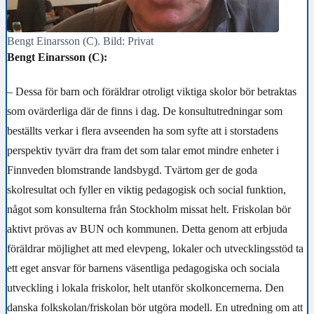
Bengt Einarsson (C). Bild: Privat
Bengt Einarsson (C):
– Dessa för barn och föräldrar otroligt viktiga skolor bör betraktas
som ovärderliga där de finns i dag. De konsultutredningar som
beställts verkar i flera avseenden ha som syfte att i storstadens
perspektiv tyvärr dra fram det som talar emot mindre enheter i
Finnveden blomstrande landsbygd. Tvärtom ger de goda
skolresultat och fyller en viktig pedagogisk och social funktion,
något som konsulterna från Stockholm missat helt. Friskolan bör
aktivt prövas av BUN och kommunen. Detta genom att erbjuda
föräldrar möjlighet att med elevpeng, lokaler och utvecklingsstöd ta
ett eget ansvar för barnens väsentliga pedagogiska och sociala
utveckling i lokala friskolor, helt utanför skolkoncernerna. Den
danska folkskolan/friskolan bör utgöra modell. En utredning om att