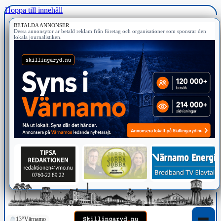
Hoppa till innehåll
BETALDA ANNONSER
Dessa annonsytor är betald reklam från företag och organisationer som sponsrar den
lokala journalistiken.
13°
Värnamo