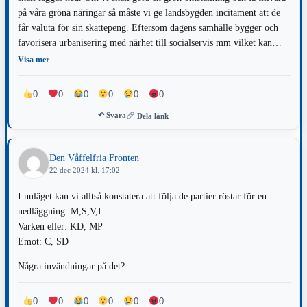
på våra gröna näringar så måste vi ge landsbygden incitament att de
får valuta för sin skattepeng. Eftersom dagens samhälle bygger och
favorisera urbanisering med närhet till socialservis mm vilket kan
upplevas som mer tillrättalagt för just dessa invånare men skapar
Visa mer
också samhällsproblem. Det finns nu en vilja till omställning och med
det också en grön våg att befolka landsbygden och då är
0
0
0
0
0
0
landsbygdsskolan en självklarhet i Miljöpartiets skolpolitik.
↶ Svara
Dela länk
Den Våffelfria Fronten
22 dec 2024 kl. 17:02
I nuläget kan vi alltså konstatera att följa de partier röstar för en
nedläggning: M,S,V,L
Varken eller: KD, MP
Emot: C, SD
Några invändningar på det?
0
0
0
0
0
0