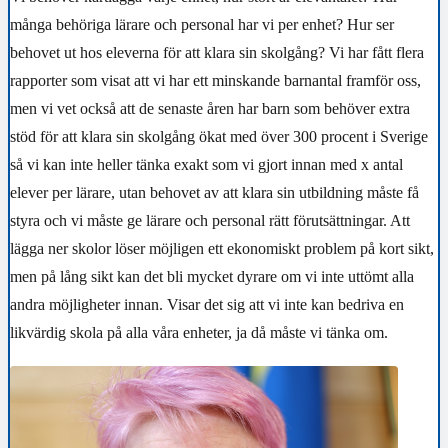
många behöriga lärare och personal har vi per enhet? Hur ser
behovet ut hos eleverna för att klara sin skolgång? Vi har fått flera
rapporter som visat att vi har ett minskande barnantal framför oss,
men vi vet också att de senaste åren har barn som behöver extra
stöd för att klara sin skolgång ökat med över 300 procent i Sverige
så vi kan inte heller tänka exakt som vi gjort innan med x antal
elever per lärare, utan behovet av att klara sin utbildning måste få
styra och vi måste ge lärare och personal rätt förutsättningar. Att
lägga ner skolor löser möjligen ett ekonomiskt problem på kort sikt,
men på lång sikt kan det bli mycket dyrare om vi inte uttömt alla
andra möjligheter innan. Visar det sig att vi inte kan bedriva en
likvärdig skola på alla våra enheter, ja då måste vi tänka om.