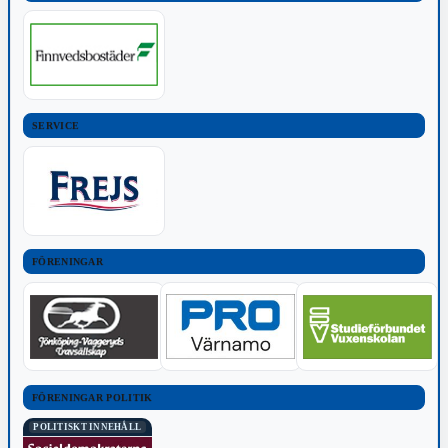
SERVICE
FÖRENINGAR
FÖRENINGAR POLITIK
POLITISKT INNEHÅLL