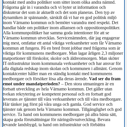
kontakt med andra politiker som sitter inom olika andra nämnd.
Frågorna går in i varandra och vi byter ut information och
diskuterar det som är aktuellt och det som planeras. Den typ av
dynamiken är spännande, särskilt då vi har en god politisk miljö
inom Värnamo kommun och bemöter varandra med respekt. Det
handlar både om politiker inom alliansen och oppositionspolitiker.
Alla kommunpolitiker har samma goda intentioner för att se
Värnamo kommun utvecklas. Servicenämnden, där jag engagerar
mig mest, omfattar ett antal viktiga verksamheter som får Värnamo
kommun att fungera. På en bred front jobbar med frågorna som är
viktiga för kommunens medborgare. Man lagar årligen 2,3 miljoner
matportioner till förskolor, skolor och äldreomsorgen. Man sköter
IT-infrastruktur inom kommunala verksamheter och har ansvar för
alla digitala redskap inom skolan och kommunen i allmänt. Genom
kontaktcenter håller man en ständig kontakt med kommunens
medborgare och försöker lösa alla deras ärende.
Vad ser du fram
emot under mandatperioden?
– Den stora utmaningen är en
fortsatt utveckling av hela Värnamo kommun. Det gäller utan
tvekan rekrytering av kompetent personal och en fortsatt god
leverans av tjänster till våra verksamheter och till våra medborgare.
Här tänker jag först på våra unga och gamla. God service och
tjänster rak genom hela Värnamo kommun. Tillgänglighet och god
service. Ta hand om kommunens medborgare på allra bästa sätt,
skapa goda förutsättningar för näringslivsutveckling. Bevara
levande landsbygd, ta hand om infrastruktur och förbättra