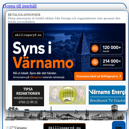
Hoppa till innehåll
BETALDA ANNONSER
Dessa annonsytor är betald reklam från företag och organisationer som sponsrar den
lokala journalistiken.
17°
Värnamo