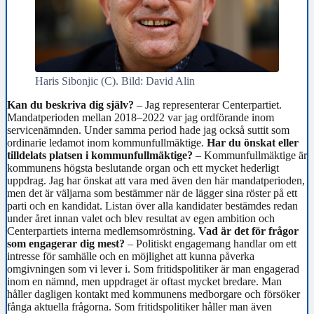
Haris Sibonjic (C). Bild: David Alin
Kan du beskriva dig själv?
– Jag representerar Centerpartiet.
Mandatperioden mellan 2018–2022 var jag ordförande inom
servicenämnden. Under samma period hade jag också suttit som
ordinarie ledamot inom kommunfullmäktige.
Har du önskat eller
tilldelats platsen i kommunfullmäktige?
– Kommunfullmäktige är
kommunens högsta beslutande organ och ett mycket hederligt
uppdrag. Jag har önskat att vara med även den här mandatperioden,
men det är väljarna som bestämmer när de lägger sina röster på ett
parti och en kandidat. Listan över alla kandidater bestämdes redan
under året innan valet och blev resultat av egen ambition och
Centerpartiets interna medlemsomröstning.
Vad är det för frågor
som engagerar dig mest?
– Politiskt engagemang handlar om ett
intresse för samhälle och en möjlighet att kunna påverka
omgivningen som vi lever i. Som fritidspolitiker är man engagerad
inom en nämnd, men uppdraget är oftast mycket bredare. Man
håller dagligen kontakt med kommunens medborgare och försöker
fånga aktuella frågorna. Som fritidspolitiker håller man även