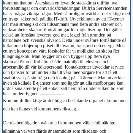
kommunikation. Återskapa en levande stadskärna utifrån nya
förutsättningar och omvärldsförändringar. Utifrån Servicenämnden
har vi några viktiga frågor. Med så orolig omvärld är det viktigt med
en trygg, säker och pålitlig IT-drift. Utvecklingen av ett IT-center
där man strategiskt och tillsammans med flera andra aktörer och
verksamheter skapar förutsättningar för digitalisering. Det gäller
också att fortsätta leverera god mat, lagad från grunden på
närodlade och svenska råvaror. Detta under svårare förhållande då
inflationen höjer upp priset till råvaran, transport och energi. Med
ett nytt koncept av våra förskolor får vi möjlighet att skapa fler
tillagningskök. Man bygger om och bygger upp flera nya
skolmatkök och förbättrar både matmiljö till eleverna och
arbetsmiljö till vår kökspersonal. Kontaktcenter utvecklar service
och tjänster för att underlätta till våra medborgare för att få ett
snabbt svar på sin fråga och lösning på sitt ärende. Man utvecklar
även så kallade E-tjänster som möjliggör att alla medborgare kan
ordna sina ärende på ett enkelt sätt hemifrån under vilken tid som
helst under dygnet. —————
Kommunfullmäktige är det högsta beslutande organet i kommunen
och kan liknas vid kommunens riksdag.
De röstberättigade invånarna i kommunen väljer fullmäktige i
allmänna val vart fjärde år (samtidigt som riksdags- och