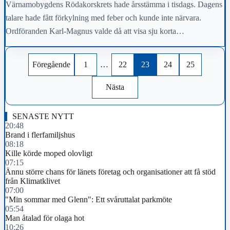
Värnamobygdens Rödakorskrets hade årsstämma i tisdags. Dagens
talare hade fått förkylning med feber och kunde inte närvara.
Ordföranden Karl-Magnus valde då att visa sju korta…
Föregående
1
…
22
23
24
25
Nästa
SENASTE NYTT
20:48
Brand i flerfamiljshus
08:18
Kille körde moped olovligt
07:15
Ännu större chans för länets företag och organisationer att få stöd
från Klimatklivet
07:00
"Min sommar med Glenn": Ett svåruttalat parkmöte
05:54
Man åtalad för olaga hot
10:26