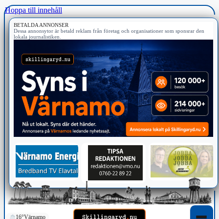
Hoppa till innehåll
BETALDA ANNONSER
Dessa annonsytor är betald reklam från företag och organisationer som sponsrar den
lokala journalistiken.
16°
Värnamo