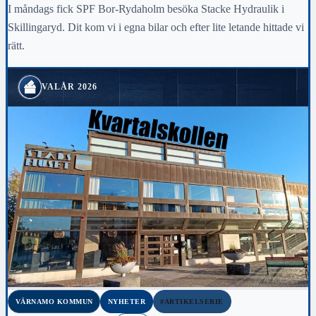
I måndags fick SPF Bor-Rydaholm besöka Stacke Hydraulik i
Skillingaryd. Dit kom vi i egna bilar och efter lite letande hittade vi
rätt.
VALÅR 2026
VÄRNAMO KOMMUN
NYHETER
#ARTIKELSERIE