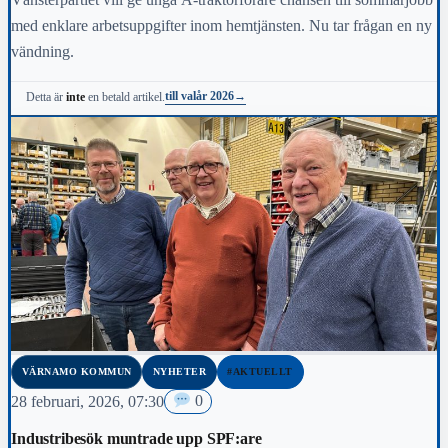
med enklare arbetsuppgifter inom hemtjänsten. Nu tar frågan en ny
vändning.
till valår 2026
→
Detta är
inte
en betald artikel.
VÄRNAMO KOMMUN
NYHETER
#AKTUELLT
28 februari, 2026, 07:30
0
Industribesök muntrade upp SPF:are