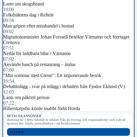
Larm om skogsbrand
10:00
Folkdräktens dag i Reftele
09:56
Man gripen efter misshandel i bostad
09:02
Migrationsminister Johan Forssell besökte Värnamo och företaget
Crenova
07:51
Nedåt för laddbara bilar i Värnamo
07:02
Använde hasch på restaurang – åtalas
07:00
"Min sommar med Glenn": Ett imponerande besök
16:54
Debattinlägg - svar på inlägg i debatten från Fjodor Eklund (V)
12:05
Larm om påkörd person
07:22
Hillerstorpsbo körde snabbt förbi Horda
BETALDA ANNONSER
Annonsytor i detta sidofält är reklam från de företag och organisationer som valt att
sponsra den lokala journalistiken i sin hemkommun.
DIVERSE