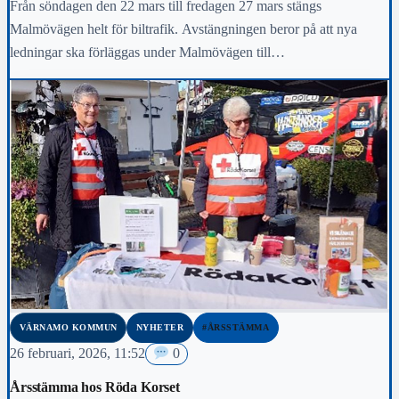
Från söndagen den 22 mars till fredagen 27 mars stängs
Malmövägen helt för biltrafik. Avstängningen beror på att nya
ledningar ska förläggas under Malmövägen till…
VÄRNAMO KOMMUN
NYHETER
#ÅRSSTÄMMA
26 februari, 2026, 11:52
0
Årsstämma hos Röda Korset