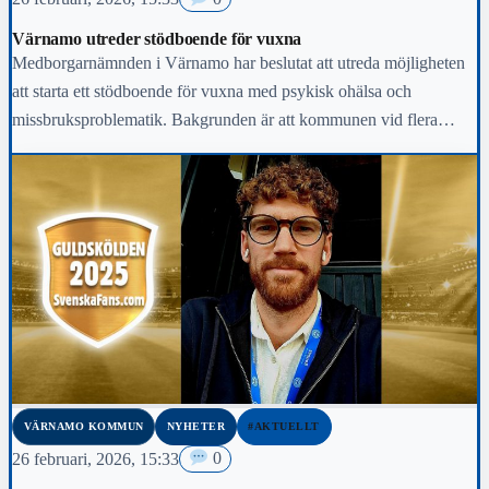
Värnamo utreder stödboende för vuxna
Medborgarnämnden i Värnamo har beslutat att utreda möjligheten
att starta ett stödboende för vuxna med psykisk ohälsa och
missbruksproblematik. Bakgrunden är att kommunen vid flera…
VÄRNAMO KOMMUN
NYHETER
#AKTUELLT
26 februari, 2026, 15:33
0