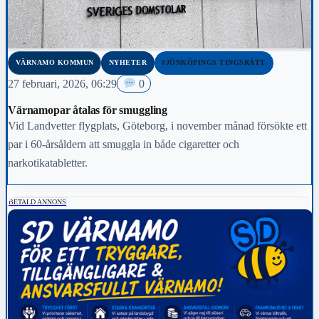
VÄRNAMO KOMMUN
NYHETER
#JÖNKÖPINGS TINGSRÄTT
27 februari, 2026, 06:29
0
Värnamopar åtalas för smuggling
Vid Landvetter flygplats, Göteborg, i november månad försökte ett
par i 60-årsåldern att smuggla in både cigaretter och
narkotikatabletter.
BETALD ANNONS