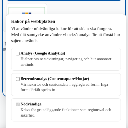
Kakor på webbplatsen
Vi använder nödvändiga kakor för att sidan ska fungera.
Med ditt samtycke använder vi också analys för att förstå hur
sajten används.
Fristående webbtidningsföretag grundat 1991 som sedan 2002 ger
ut tidningen Skillingaryd.nu och 2010 lanserades Värnamo.nu. Från
Analys (Google Analytics)
april 2026 omfattar Skillingaryd.nu tre kommuner: Gnosjö,
Hjälper oss se sidvisningar, navigering och hur annonser
Värnamo och Vaggeryds kommun.
används.
Kontakta oss
E-post: redaktionen@skillingaryd.nu
Beteendeanalys (Contentsquare/Hotjar)
Postadress: Gisslaköp 1, 568 92 Skillingaryd
Värmekartor och sessionsdata i aggregerad form. Inga
Kakinställningar
formulärfält spelas in.
Nödvändiga
Krävs för grundläggande funktioner som regionsval och
säkerhet.