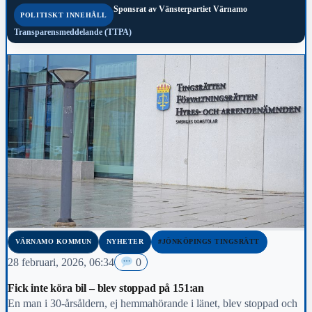
Sponsrat av
Vänsterpartiet Värnamo
POLITISKT INNEHÅLL
Transparensmeddelande (TTPA)
VÄRNAMO KOMMUN
NYHETER
#JÖNKÖPINGS TINGSRÄTT
28 februari, 2026, 06:34
0
Fick inte köra bil – blev stoppad på 151:an
En man i 30-årsåldern, ej hemmahörande i länet, blev stoppad och