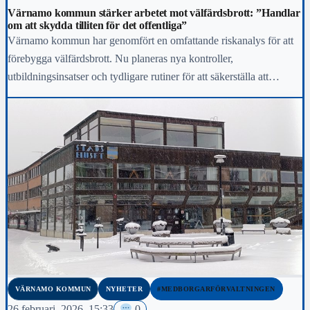
Värnamo kommun stärker arbetet mot välfärdsbrott: ”Handlar
om att skydda tilliten för det offentliga”
Värnamo kommun har genomfört en omfattande riskanalys för att
förebygga välfärdsbrott. Nu planeras nya kontroller,
utbildningsinsatser och tydligare rutiner för att säkerställa att
skattemedel används…
VÄRNAMO KOMMUN
NYHETER
#MEDBORGARFÖRVALTNINGEN
26 februari, 2026, 15:33
0