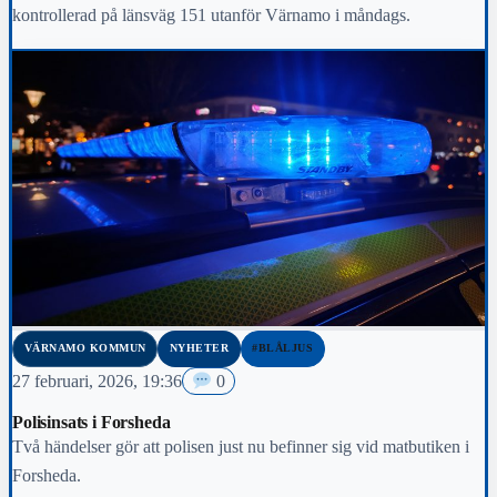
kontrollerad på länsväg 151 utanför Värnamo i måndags.
VÄRNAMO KOMMUN
NYHETER
#BLÅLJUS
27 februari, 2026, 19:36
0
Polisinsats i Forsheda
Två händelser gör att polisen just nu befinner sig vid matbutiken i
Forsheda.