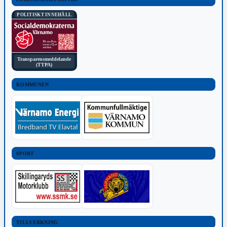
POLITISKT INNEHÅLL
Transparensmeddelande
(TTPA)
KOMMUNEN
SPORT
TILLVERKNING