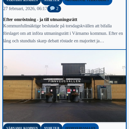
VÄRNAMO KOMMUN
NYHETER
#KOMMUNAL VERKSAMHET
27 februari, 2026, 06:17
2
Efter omröstning - ja till utmaningsrätt
Kommunfullmäktige beslutade på torsdagskvällen att bifalla
förslaget om att införa utmaningsrätt i Värnamo kommun. Efter en
lång och stundtals skarp debatt röstade en majoritet ja…
VÄRNAMO KOMMUN
NYHETER
#FINNVEDSVALLEN