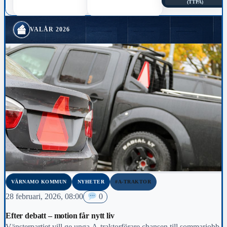
(TTPA)
VALÅR 2026
VÄRNAMO KOMMUN
NYHETER
#A-TRAKTOR
28 februari, 2026, 08:00
0
Efter debatt – motion får nytt liv
Vänsterpartiet vill ge unga A-traktorförare chansen till sommarjobb