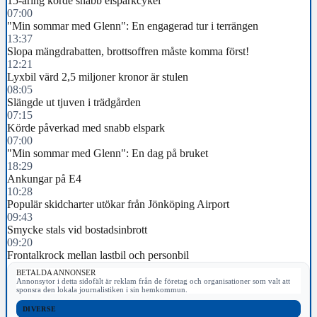
15-åring körde snabb elsparkcykel
07:00
"Min sommar med Glenn": En engagerad tur i terrängen
13:37
Slopa mängdrabatten, brottsoffren måste komma först!
12:21
Lyxbil värd 2,5 miljoner kronor är stulen
08:05
Slängde ut tjuven i trädgården
07:15
Körde påverkad med snabb elspark
07:00
"Min sommar med Glenn": En dag på bruket
18:29
Ankungar på E4
10:28
Populär skidcharter utökar från Jönköping Airport
09:43
Smycke stals vid bostadsinbrott
09:20
Frontalkrock mellan lastbil och personbil
BETALDA ANNONSER
Annonsytor i detta sidofält är reklam från de företag och organisationer som valt att
sponsra den lokala journalistiken i sin hemkommun.
DIVERSE