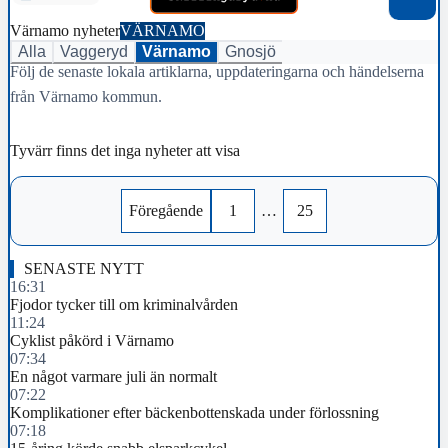
Värnamo nyheter
VÄRNAMO
Alla
Vaggeryd
Värnamo
Gnosjö
Följ de senaste lokala artiklarna, uppdateringarna och händelserna
från Värnamo kommun.
Tyvärr finns det inga nyheter att visa
Föregående
1
…
25
SENASTE NYTT
16:31
Fjodor tycker till om kriminalvården
11:24
Cyklist påkörd i Värnamo
07:34
En något varmare juli än normalt
07:22
Komplikationer efter bäckenbottenskada under förlossning
07:18