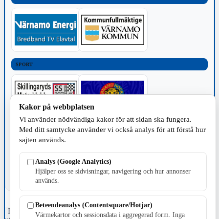
SPORT
Kakor på webbplatsen
Vi använder nödvändiga kakor för att sidan ska fungera.
Med ditt samtycke använder vi också analys för att förstå hur
TILLVERKNING
sajten används.
Analys (Google Analytics)
Hjälper oss se sidvisningar, navigering och hur annonser
används.
Beteendeanalys (Contentsquare/Hotjar)
Fristående webbtidningsföretag grundat 1991 som sedan 2002 ger
Värmekartor och sessionsdata i aggregerad form. Inga