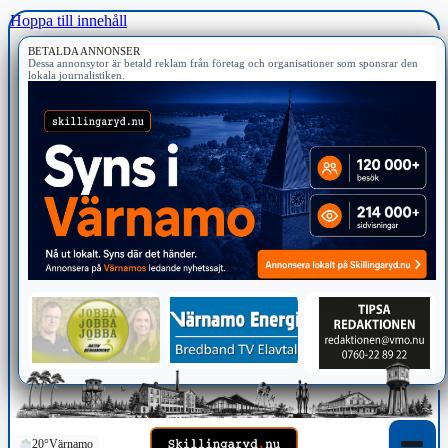
Hoppa till innehåll
BETALDA ANNONSER
Dessa annonsytor är betald reklam från företag och organisationer som sponsrar den
lokala journalistiken.
20°
Värnamo