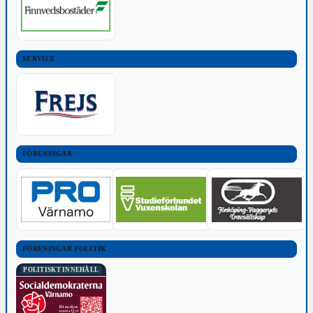
SERVICE
FÖRENINGAR
FÖRENINGAR POLITIK
POLITISKT INNEHÅLL