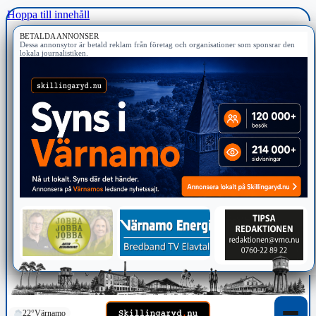
Hoppa till innehåll
BETALDA ANNONSER
Dessa annonsytor är betald reklam från företag och organisationer som sponsrar den
lokala journalistiken.
22°
Värnamo