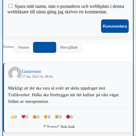
Spara mitt namn, min e-postadress och webbplats i denna
webbläsare till nästa gång jag skriver en kommentar.
Sortera:
Senaste
Populärast
Mest gillade
Gustavsson
27 dec 2023 kl. 09:02
Märkligt att det ska vara så svårt att sköta uppdraget mot
Trafikverket. Halka ska förebyggas när det kallnar på våta vägar.
Slöhet av entreprenörer.
0
0
0
0
0
0
↶ Svara
Dela länk