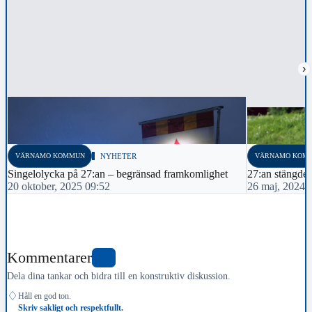
›
VÄRNAMO KOMMUN
NYHETER
VÄRNAMO KOM
Singelolycka på 27:an – begränsad framkomlighet
27:an stängdes
20 oktober, 2025 09:52
26 maj, 2024 
Kommentarer
1
Dela dina tankar och bidra till en konstruktiv diskussion.
♢
Håll en god ton.
Skriv sakligt och respektfullt.