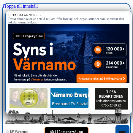
Hoppa till innehåll
BETALDA ANNONSER
Dessa annonsytor är betald reklam från företag och organisationer som sponsrar den
lokala journalistiken.
18°
Värnamo