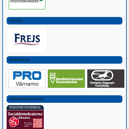
SERVICE
FÖRENINGAR
FÖRENINGAR POLITIK
POLITISKT INNEHÅLL