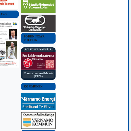
MANG
FÖRENINGAR
POLITIK
POLITISKT INNEHÅLL
Transparensmeddelande
(TTPA)
KOMMUNEN