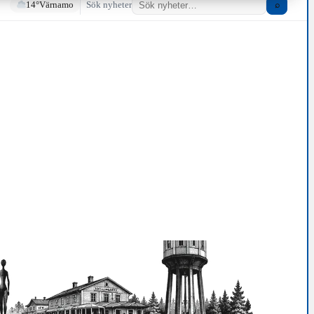
14°
Värnamo
Sök nyheter
⌕