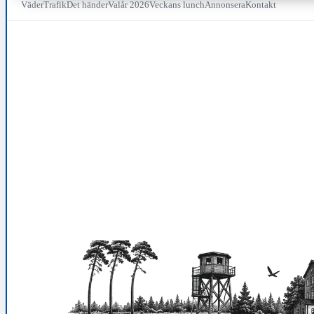
Väder
Trafik
Det händer
Valår 2026
Veckans lunch
Annonsera
Kontakt