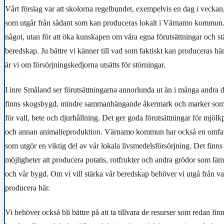
Vårt förslag var att skolorna regelbundet, exempelvis en dag i veckan,
som utgår från sådant som kan produceras lokalt i Värnamo kommun. In
något, utan för att öka kunskapen om våra egna förutsättningar och
beredskap. Ju bättre vi känner till vad som faktiskt kan produceras här
är vi om försörjningskedjorna utsätts för störningar.
I inre Småland ser förutsättningarna annorlunda ut än i många andra d
finns skogsbygd, mindre sammanhängande åkermark och marker som o
för vall, bete och djurhållning. Det ger goda förutsättningar för mjölk
och annan animalieproduktion. Värnamo kommun har också en omfa
som utgör en viktig del av vår lokala livsmedelsförsörjning. Det finn
möjligheter att producera potatis, rotfrukter och andra grödor som lämp
och vår bygd. Om vi vill stärka vår beredskap behöver vi utgå från vad
producera här.
Vi behöver också bli bättre på att ta tillvara de resurser som redan fi