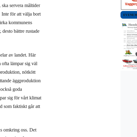
 ska servera måltider
te för att välja bort
EVENE
 stärka kommunens
, desto bättre rustade
elar av landet. Här
fta lämpar sig väl
produktion, nötkött
ttande äggproduktion
s också goda
ar sig för vårt klimat
 som faktiskt går att
nns omkring oss. Det