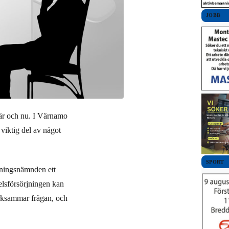
JOBB
här och nu. I Värnamo
viktig del av något
SPORT
ldningsnämnden ett
delsförsörjningen kan
ärksammar frågan, och