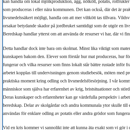
kan handla om lokal mjölkproduktion, ägg, nötkött, potatis, rotfrukte
som produceras i eller nära kommunen. Det kan också, där det är prak
livsmedelssäkert möjligt, handla om att mer viltkött tas tillvara. Vilds
orsakar betydande skador på jordbruket samtidigt som de utgör en liv
Beredskap handlar ytterst om att använda de resurser vi har, där vi fin
Detta handlar dock inte bara om skolmat. Minst lika viktigt som maten
kunskapen bakom den. Elever som förstår hur mat produceras, hur fö
fungerar och vilka resurser som finns lokalt står bättre rustade inför f
arbetet kopplas till undervisningen genom studiebesök, möten med p
praktiska moment kring odling och livsmedelsförsörjning. I vår kom
människor som själva har erfarenhet av krig, bristsituationer och störd
Deras kunskaper och erfarenheter kan ge värdefulla perspektiv i arbete
beredskap. Delar av skolgårdar och andra kommunala ytor skulle til
användas för enklare odling av potatis eller andra grödor som fungera
Vid en kris kommer vi sannolikt inte att kunna äta exakt som vi gör i