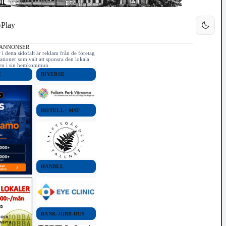
Play
 ANNONSER
i detta sidofält är reklam från de företag
ationer som valt att sponsra den lokala
iken i sin hemkommun.
E
DIVERSE
HOTELL - MAT
HANDEL
BANK-JOBB-HUS