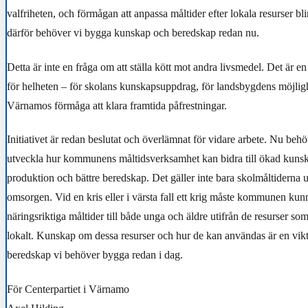
valfriheten, och förmågan att anpassa måltider efter lokala resurser bl
därför behöver vi bygga kunskap och beredskap redan nu.
Detta är inte en fråga om att ställa kött mot andra livsmedel. Det är en
för helheten – för skolans kunskapsuppdrag, för landsbygdens möjligh
Värnamos förmåga att klara framtida påfrestningar.
Initiativet är redan beslutat och överlämnat för vidare arbete. Nu behöv
utveckla hur kommunens måltidsverksamhet kan bidra till ökad kunska
produktion och bättre beredskap. Det gäller inte bara skolmåltiderna
omsorgen. Vid en kris eller i värsta fall ett krig måste kommunen kun
näringsriktiga måltider till både unga och äldre utifrån de resurser som
lokalt. Kunskap om dessa resurser och hur de kan användas är en vikt
beredskap vi behöver bygga redan i dag.
För Centerpartiet i Värnamo