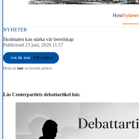
Hem
Nyhete
NYHETER
Skolmaten kan stärka vår beredskap
Publicerad 23 juni, 2026 11:57
Till valåret
VALÅR 2026
Detta är
inte
en betald artikel.
Läs Centerpartiets debattartikel här.