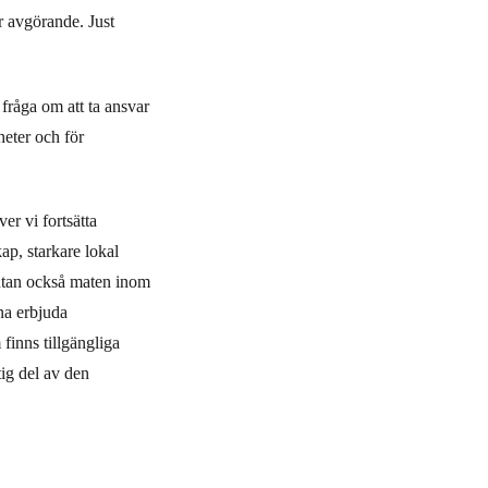
ir avgörande. Just
 fråga om att ta ansvar
eter och för
er vi fortsätta
p, starkare lokal
 utan också maten inom
na erbjuda
 finns tillgängliga
ig del av den