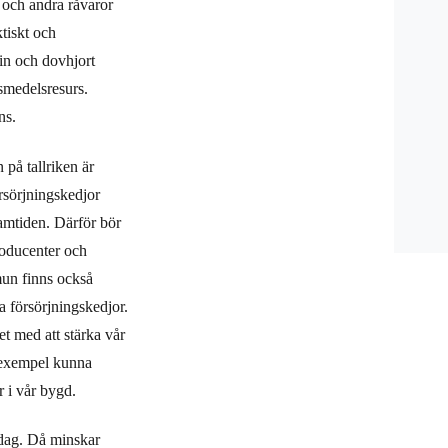
r och andra råvaror
tiskt och
vin och dovhjort
smedelsresurs.
ns.
 på tallriken är
rsörjningskedjor
ramtiden. Därför bör
roducenter och
mun finns också
a försörjningskedjor.
t med att stärka vår
l exempel kunna
r i vår bygd.
 dag. Då minskar