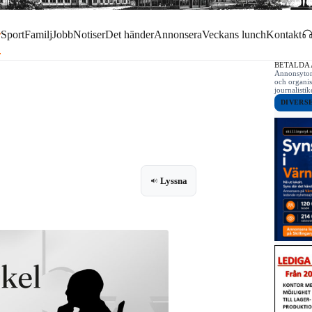
r
Sport
Familj
Jobb
Notiser
Det händer
Annonsera
Veckans lunch
Kontakt
BETALDA
Annonsytor 
och organis
journalist
DIVERS
Lyssna