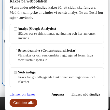
Kakor på webbplatsen
TILLVERKNING
Vi använder nödvändiga kakor för att sidan ska fungera.
Med ditt samtycke använder vi också analys för att förstå hur
sajten används.
Analys (Google Analytics)
Hjälper oss se sidvisningar, navigering och hur annonser
används.
Fristående webbtidningsföretag grundat 1991 som sedan 2002 ger
ut tidningen Skillingaryd.nu och 2010 lanserades Värnamo.nu. Från
april 2026 omfattar Skillingaryd.nu tre kommuner: Gnosjö,
Beteendeanalys (Contentsquare/Hotjar)
Värnamo och Vaggeryds kommun.
Värmekartor och sessionsdata i aggregerad form. Inga
formulärfält spelas in.
Kontakta oss
E-post: redaktionen@skillingaryd.nu
Postadress: Gisslaköp 1, 568 92 Skillingaryd
Nödvändiga
Krävs för grundläggande funktioner som regionsval och
Kakinställningar
säkerhet.
Läs mer om kakor
Anpassa
Endast nödvändiga
Godkänn alla
Play
Nyheter
Sport
Familj
Meny