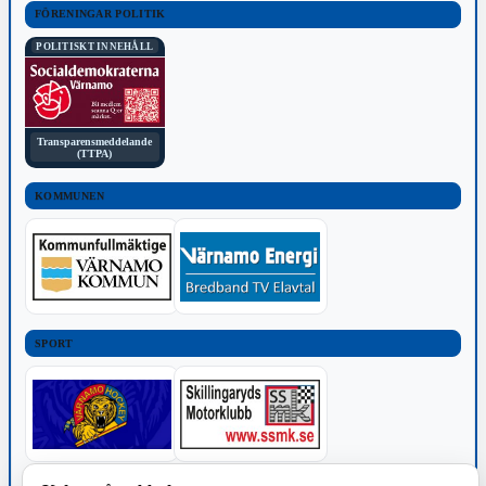
FÖRENINGAR POLITIK
POLITISKT INNEHÅLL
Transparensmeddelande
(TTPA)
KOMMUNEN
SPORT