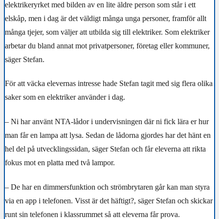
elektrikeryrket med bilden av en lite äldre person som står i ett
elskåp, men i dag är det väldigt många unga personer, framför allt
många tjejer, som väljer att utbilda sig till elektriker. Som elektriker
arbetar du bland annat mot privatpersoner, företag eller kommuner,
säger Stefan.
För att väcka elevernas intresse hade Stefan tagit med sig flera olika
saker som en elektriker använder i dag.
– Ni har använt NTA-lådor i undervisningen där ni fick lära er hur
man får en lampa att lysa. Sedan de lådorna gjordes har det hänt en
hel del på utvecklingssidan, säger Stefan och får eleverna att rikta
fokus mot en platta med två lampor.
– De har en dimmersfunktion och strömbrytaren går kan man styra
via en app i telefonen. Visst är det häftigt?, säger Stefan och skickar
runt sin telefonen i klassrummet så att eleverna får prova.