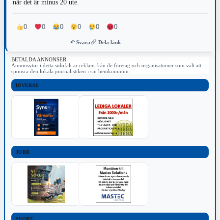
när det är minus 20 ute.
0
0
0
0
0
0
↶ Svara
Dela länk
BETALDA ANNONSER
Annonsytor i detta sidofält är reklam från de företag och organisationer som valt att
sponsra den lokala journalistiken i sin hemkommun.
DIVERSE
JOBB
SPORT