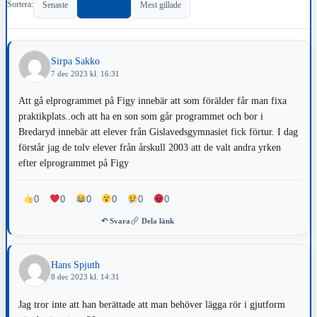
Sortera:
Senaste
Populärast
Mest gillade
Sirpa Sakko
7 dec 2023 kl. 16:31
Att gå elprogrammet på Figy innebär att som förälder får man fixa
praktikplats..och att ha en son som går programmet och bor i
Bredaryd innebär att elever från Gislavedsgymnasiet fick förtur. I dag
förstår jag de tolv elever från årskull 2003 att de valt andra yrken
efter elprogrammet på Figy
0
0
0
0
0
0
↶ Svara
Dela länk
Hans Spjuth
8 dec 2023 kl. 14:31
Jag tror inte att han berättade att man behöver lägga rör i gjutform