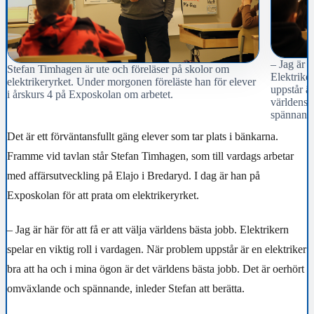
– Jag är h
Stefan Timhagen är ute och föreläser på skolor om
Elektriker
elektrikeryrket. Under morgonen föreläste han för elever
uppstår är
i årskurs 4 på Exposkolan om arbetet.
världens 
spännande,
Det är ett förväntansfullt gäng elever som tar plats i bänkarna.
Framme vid tavlan står Stefan Timhagen, som till vardags arbetar
med affärsutveckling på Elajo i Bredaryd. I dag är han på
Exposkolan för att prata om elektrikeryrket.
– Jag är här för att få er att välja världens bästa jobb. Elektrikern
spelar en viktig roll i vardagen. När problem uppstår är en elektriker
bra att ha och i mina ögon är det världens bästa jobb. Det är oerhört
omväxlande och spännande, inleder Stefan att berätta.