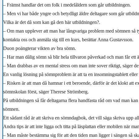
– Främst handlar det om folk i medelåldern som går utbildningen.
– Men vi har både yngre och betydligt äldre deltagare som går utbild
Vilka är det då som kan gå den här utbildningen?.
– Om man upplever att man har långvariga problem med sömnen så ty
kontakta oss och anmäla sig till en kurs, berättar Anna Gustavsson.
Duon poängterar vikten av bra sömn.
– Har man dålig sömn så blir hela tillvaron påverkad och man får ett 
– Man drabbas av en mental stress om man inte sover riktigt, säger de
En vanlig lösning på sömnproblem är att ta en insomningstablett eller 
– Risken är att man då hamnar i ett beroende, därför är det klokt att 
sömnskolan först, säger Therese Strömberg.
På utbildningen så får deltagarna flera handfasta råd om vad man kan g
sömnen.
Ett sådant råd är att skriva en sömndagbok, det vill säga skriva upp a
Andra tips är att inte ligga och titta på läsplattan eller mobilen när man
– Man måste bestämma sig för att den tiden man ligger i sängen så s