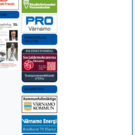
MANG
FÖRENINGAR
POLITIK
POLITISKT INNEHÅLL
Transparensmeddelande
(TTPA)
KOMMUNEN