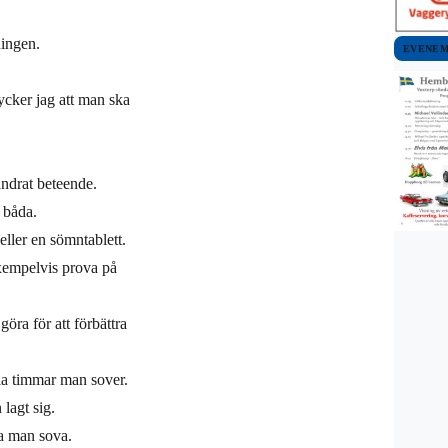
ningen.
EVENE
cker jag att man ska
ändrat beteende.
 båda.
eller en sömntablett.
exempelvis prova på
öra för att förbättra
lla timmar man sover.
 lagt sig.
ka man sova.