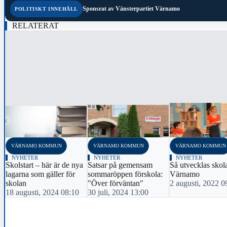
Sponsrat av
Vänsterpartiet Värnamo
POLITISKT INNEHÅLL
RELATERAT
‹
VÄRNAMO KOMMUN
VÄRNAMO KOMMUN
VÄRNAMO KOMMUN
NYHETER
NYHETER
NYHETER
Skolstart – här är de nya
Satsar på gemensam
Så utvecklas skol
lagarna som gäller för
sommaröppen förskola:
Värnamo
skolan
"Över förväntan"
2 augusti, 2022 0
18 augusti, 2024 08:10
30 juli, 2024 13:00