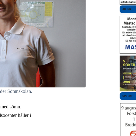
JOBB
eder Sömnskolan.
SPORT
ar med sömn.
ocenter håller i