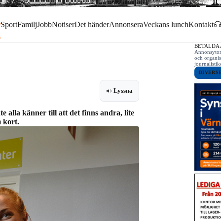
r
Sport
Familj
Jobb
Notiser
Det händer
Annonsera
Veckans lunch
Kontakt
BETALDA
Annonsytor 
och organis
journalist
DIVERS
Lyssna
alla känner till att det finns andra, lite
 kort.