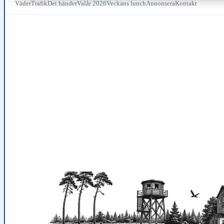
Väder
Trafik
Det händer
Valår 2026
Veckans lunch
Annonsera
Kontakt