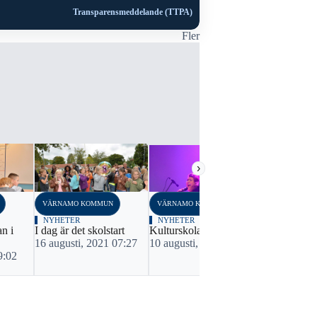
Transparensmeddelande (TTPA)
Fler
›
VÄRNAMO KOMMUN
VÄRNAMO KOMMUN
VÄRNAMO K
NYHETER
NYHETER
NYHETER
an i
I dag är det skolstart
Kulturskolan startar igen
Förskollärar
16 augusti, 2021 07:27
10 augusti, 2020 08:05
Värnamo
9:02
14 februari