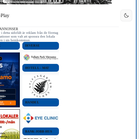
Play
 ANNONSER
i detta sidofält är reklam från de företag
ationer som valt att sponsra den lokala
iken i sin hemkommun.
E
DIVERSE
HOTELL - MAT
HANDEL
BANK-JOBB-HUS