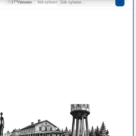
17°
Värnamo
Sök nyheter
⌕