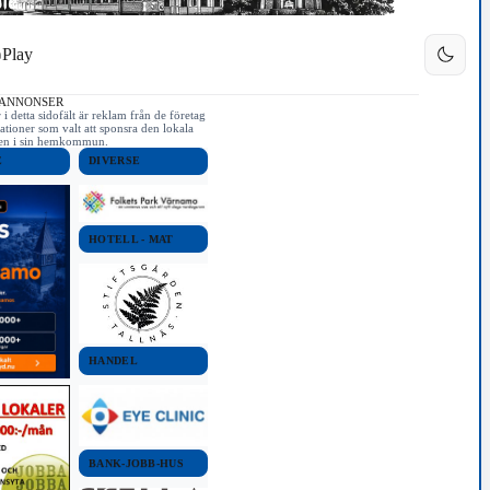
Play
 ANNONSER
i detta sidofält är reklam från de företag
ationer som valt att sponsra den lokala
iken i sin hemkommun.
E
DIVERSE
HOTELL - MAT
HANDEL
BANK-JOBB-HUS