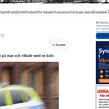
r
Sport
Familj
Jobb
Notiser
Det händer
Annonsera
Veckans lunch
Kontakt
BETALDA
Annonsytor 
och organis
journalist
:12
DIVERS
Lyssna
t på stan och viftade med en kniv.