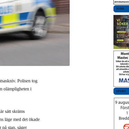
JOBB
åtsaskniv. Polisen tog
 olämpligheten i
SPORT
här sätt skräms
gens läge med det ökade
r på stan, säger