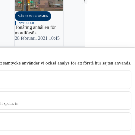
›
VÄRNAMO KOMMUN
VÄRNAMO K
NYHETER
NYHETER
Tonåring anhållen för
20-åring kn
mordförsök
14 oktober,
28 februari, 2021 10:45
t samtycke använder vi också analys för att förstå hur sajten används.
♢
Håll en god ton.
Skriv sakligt och respektfullt.
.
t spelas in.
t tidningen Skillingaryd.nu och 2010 lanserades Värnamo.nu. Från apr
Gnosjö, Värnamo och Vaggeryds kommun.
Kontakta oss
.
E-post: redaktionen@skillingaryd.nu
Postadress: Gisslaköp 1, 568 92 Skillingaryd