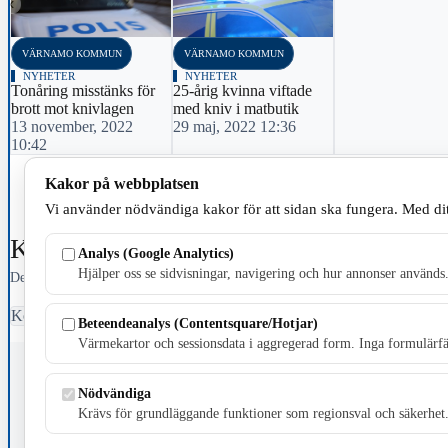
‹
VÄRNAMO KOMMUN
VÄRNAMO KOMMUN
NYHETER
NYHETER
Tonåring misstänks för
25-årig kvinna viftade
brott mot knivlagen
med kniv i matbutik
13 november, 2022
29 maj, 2022 12:36
10:42
Kakor på webbplatsen
Vi använder nödvändiga kakor för att sidan ska fungera. Med dit
Kommentarer
0
Analys (Google Analytics)
Hjälper oss se sidvisningar, navigering och hur annonser används
Dela dina tankar och bidra till en konstruktiv diskussion.
Kommentarer är stängda för denna artikel.
Beteendeanalys (Contentsquare/Hotjar)
Värmekartor och sessionsdata i aggregerad form. Inga formulärfäl
Fristående webbtidningsföretag grundat 1991 som sedan 2002 ger u
Nödvändiga
Krävs för grundläggande funktioner som regionsval och säkerhet