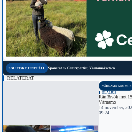
Sponsrat av
Centerpartiet, Värnamokretsen
POLITISKT INNEHÅLL
RELATERAT
VÄRNAMO KOMMUN
BLÅLJUS
Rånförsök mot 15-
Värnamo
14 november, 20
09:24