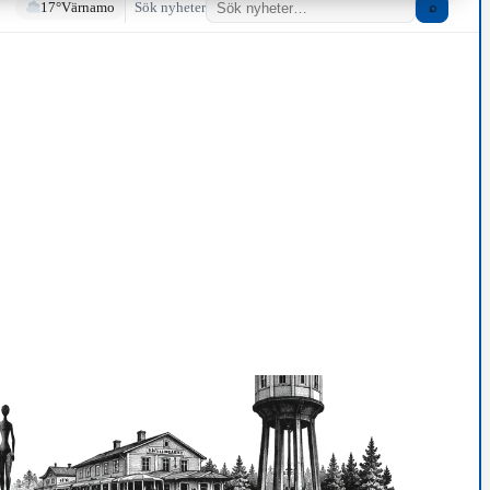
17°
Värnamo
Sök nyheter
⌕