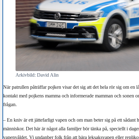
Arkivbild: David Alin
När patrullen påträffar pojken visar det sig att det hela rör sig om en l
kontakt med pojkens mamma och informerade mamman och sonen om
frågan.
– En kniv är ett jättefarligt vapen och om man beter sig på ett sådant 
människor. Det här är något alla familjer bör tänka på, speciellt i da
vapenvåldet. Vi undanber folk från att bära leksaksvapen eller repliko