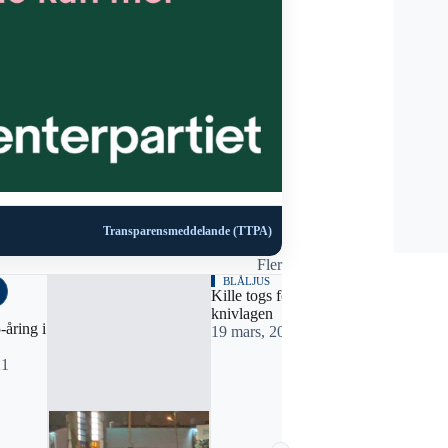
Transparensmeddelande (TTPA)
Fler
BLÅLJUS
Kille togs för brott mot
knivlagen
åring i
19 mars, 2020 17:43
21