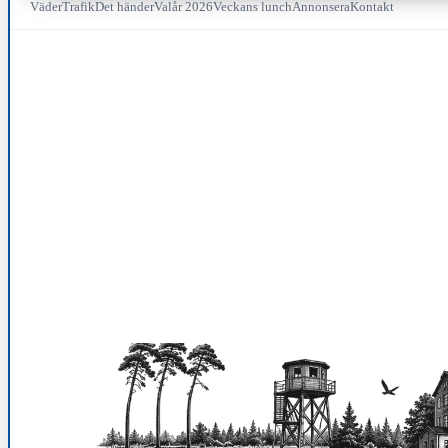
Väder
Trafik
Det händer
Valår 2026
Veckans lunch
Annonsera
Kontakt