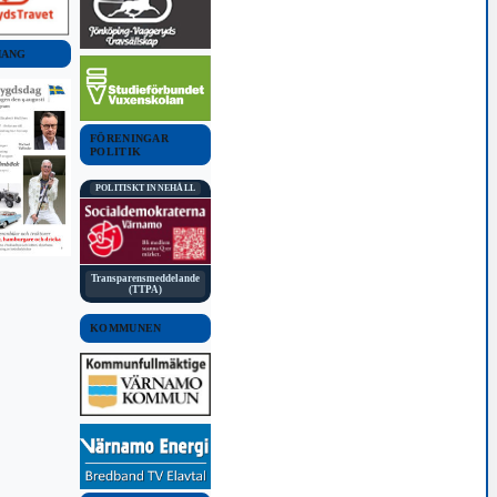
MANG
FÖRENINGAR
POLITIK
POLITISKT INNEHÅLL
Transparensmeddelande
(TTPA)
KOMMUNEN