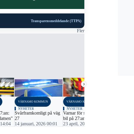
Transparensmeddelande (TTPA)
Fler
›
VÄRNAMO KOMMUN
VÄRNAMO KOMMUN
VÄRNAMO K
NYHETER
NYHETER
NYHETER
27:an:
Svårframkomligt på väg
Varnar för stillastående
Trafikbeky
latsen"
27
bil på 27:an
trafikplats
 14:04
14 januari, 2026 00:01
23 april, 2025 17:02
26 juni, 20