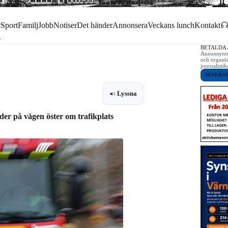
r
Sport
Familj
Jobb
Notiser
Det händer
Annonsera
Veckans lunch
Kontakt
BETALDA
Annonsytor 
och organis
journalist
DIVERS
Lyssna
der på vägen öster om trafikplats