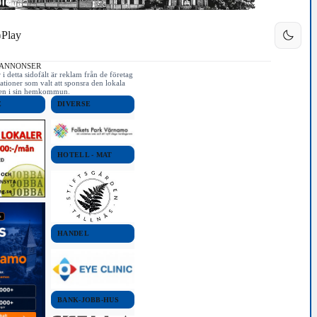
Play
 ANNONSER
i detta sidofält är reklam från de företag
ationer som valt att sponsra den lokala
iken i sin hemkommun.
E
DIVERSE
HOTELL - MAT
HANDEL
BANK-JOBB-HUS