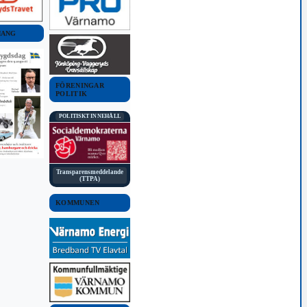
MANG
FÖRENINGAR
POLITIK
POLITISKT INNEHÅLL
Transparensmeddelande
(TTPA)
KOMMUNEN