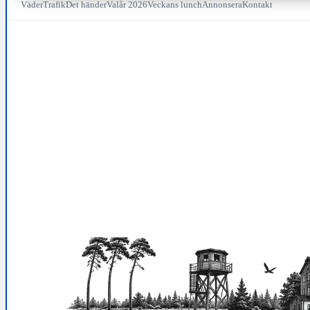
Väder
Trafik
Det händer
Valår 2026
Veckans lunch
Annonsera
Kontakt