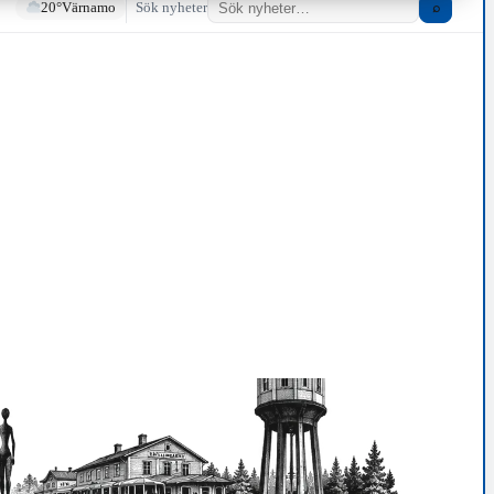
20°
Värnamo
Sök nyheter
⌕