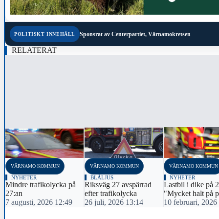
Sponsrat av
Centerpartiet, Värnamokretsen
POLITISKT INNEHÅLL
RELATERAT
‹
VÄRNAMO KOMMUN
VÄRNAMO KOMMUN
VÄRNAMO KOMMUN
NYHETER
BLÅLJUS
NYHETER
Mindre trafikolycka på
Riksväg 27 avspärrad
Lastbil i dike på 
27:an
efter trafikolycka
"Mycket halt på p
7 augusti, 2026 12:49
26 juli, 2026 13:14
10 februari, 2026