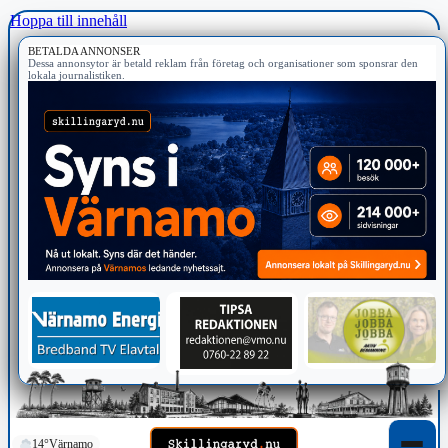
Hoppa till innehåll
BETALDA ANNONSER
Dessa annonsytor är betald reklam från företag och organisationer som sponsrar den
lokala journalistiken.
14°
Värnamo