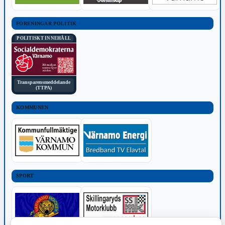
FÖRENINGAR POLITIK
POLITISKT INNEHÅLL
Transparensmeddelande
(TTPA)
KOMMUNEN
SPORT