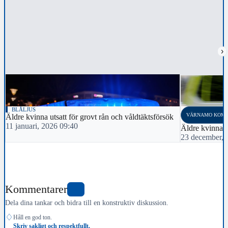
›
BLÅLJUS
VÄRNAMO KOM
Äldre kvinna utsatt för grovt rån och våldtäktsförsök
11 januari, 2026 09:40
Äldre kvinna ut
23 december, 
Kommentarer
0
Dela dina tankar och bidra till en konstruktiv diskussion.
♢
Håll en god ton.
Skriv sakligt och respektfullt.