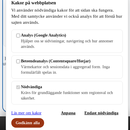
Kakor på webbplatsen
Vi använder nödvändiga kakor för att sidan ska fungera.
TILLVERKNING
Med ditt samtycke använder vi också analys för att förstå hur
sajten används.
Analys (Google Analytics)
Hjälper oss se sidvisningar, navigering och hur annonser
används.
Fristående webbtidningsföretag grundat 1991 som sedan 2002 ger
Beteendeanalys (Contentsquare/Hotjar)
ut tidningen Skillingaryd.nu och 2010 lanserades Värnamo.nu. Från
Värmekartor och sessionsdata i aggregerad form. Inga
april 2026 omfattar Skillingaryd.nu tre kommuner: Gnosjö,
formulärfält spelas in.
Värnamo och Vaggeryds kommun.
Kontakta oss
Nödvändiga
E-post: redaktionen@skillingaryd.nu
Krävs för grundläggande funktioner som regionsval och
Postadress: Gisslaköp 1, 568 92 Skillingaryd
säkerhet.
Kakinställningar
Läs mer om kakor
Anpassa
Endast nödvändiga
Godkänn alla
Play
Nyheter
Sport
Familj
Meny