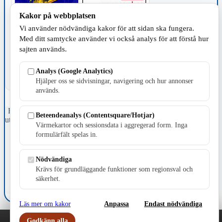
Kakor på webbplatsen
Vi använder nödvändiga kakor för att sidan ska fungera.
TILLVERKNING
Med ditt samtycke använder vi också analys för att förstå hur
sajten används.
Analys (Google Analytics)
Hjälper oss se sidvisningar, navigering och hur annonser
används.
Fristående webbtidningsföretag grundat 1991 som sedan 2002 ger
Beteendeanalys (Contentsquare/Hotjar)
ut tidningen Skillingaryd.nu och 2010 lanserades Värnamo.nu. Från
Värmekartor och sessionsdata i aggregerad form. Inga
april 2026 omfattar Skillingaryd.nu tre kommuner: Gnosjö,
formulärfält spelas in.
Värnamo och Vaggeryds kommun.
Kontakta oss
Nödvändiga
E-post: redaktionen@skillingaryd.nu
Krävs för grundläggande funktioner som regionsval och
Postadress: Gisslaköp 1, 568 92 Skillingaryd
säkerhet.
Kakinställningar
Läs mer om kakor
Anpassa
Endast nödvändiga
Godkänn alla