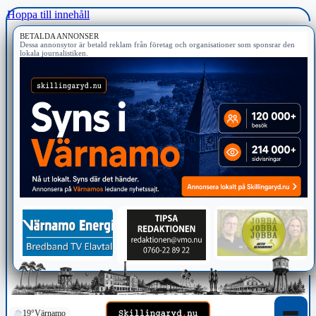
Hoppa till innehåll
BETALDA ANNONSER
Dessa annonsytor är betald reklam från företag och organisationer som sponsrar den
lokala journalistiken.
19°
Värnamo