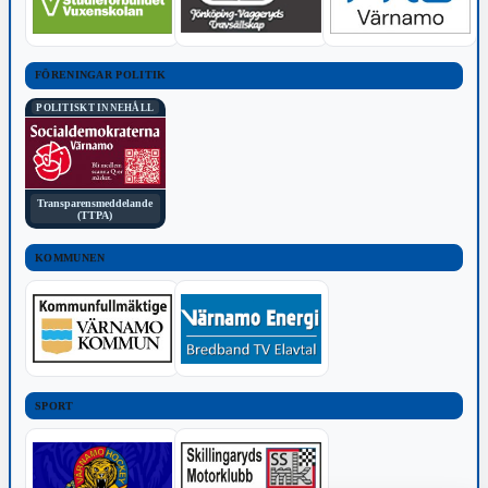
FÖRENINGAR POLITIK
POLITISKT INNEHÅLL
Transparensmeddelande
(TTPA)
KOMMUNEN
SPORT