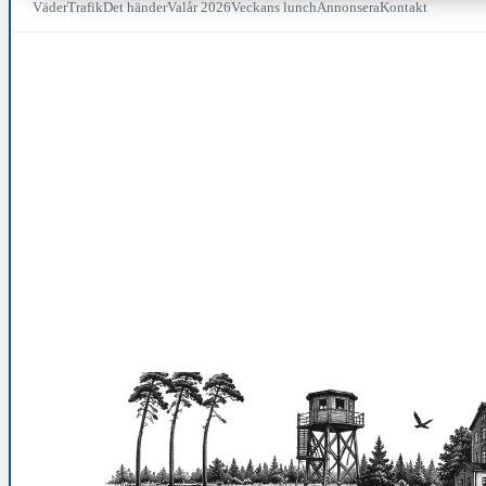
Väder
Trafik
Det händer
Valår 2026
Veckans lunch
Annonsera
Kontakt