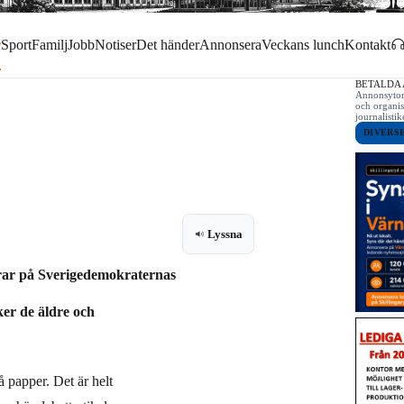
r
Sport
Familj
Jobb
Notiser
Det händer
Annonsera
Veckans lunch
Kontakt
BETALDA
Annonsytor 
och organis
journalist
DIVERS
Lyssna
ar på Sverigedemokraternas
er de äldre och
å papper. Det är helt