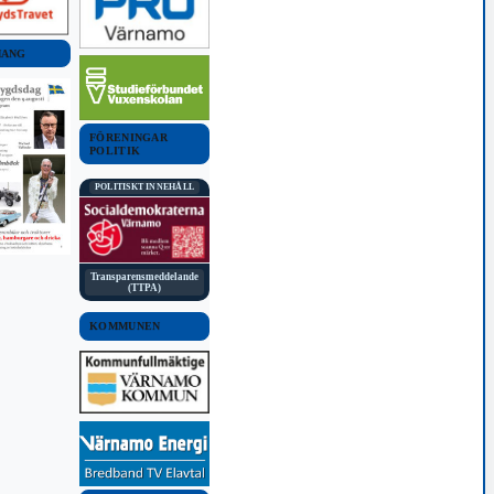
MANG
FÖRENINGAR
POLITIK
POLITISKT INNEHÅLL
Transparensmeddelande
(TTPA)
KOMMUNEN