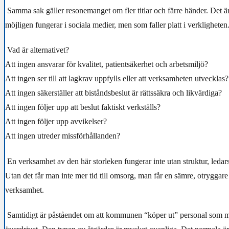
Samma sak gäller resonemanget om fler titlar och färre händer. Det ä
möjligen fungerar i sociala medier, men som faller platt i verkligheten
Vad är alternativet?
Att ingen ansvarar för kvalitet, patientsäkerhet och arbetsmiljö?
Att ingen ser till att lagkrav uppfylls eller att verksamheten utvecklas?
Att ingen säkerställer att biståndsbeslut är rättssäkra och likvärdiga?
Att ingen följer upp att beslut faktiskt verkställs?
Att ingen följer upp avvikelser?
Att ingen utreder missförhållanden?
En verksamhet av den här storleken fungerar inte utan struktur, leda
Utan det får man inte mer tid till omsorg, man får en sämre, otryggare
verksamhet.
Samtidigt är påståendet om att kommunen “köper ut” personal som mi