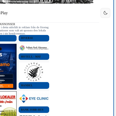
Play
 ANNONSER
i detta sidofält är reklam från de företag
ationer som valt att sponsra den lokala
iken i sin hemkommun.
E
DIVERSE
HOTELL - MAT
HANDEL
BANK-JOBB-HUS