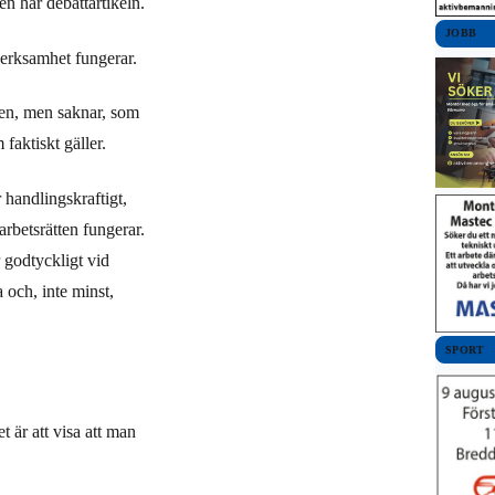
en här debattartikeln.
JOBB
 verksamhet fungerar.
den, men saknar, som
faktiskt gäller.
 handlingskraftigt,
arbetsrätten fungerar.
 godtyckligt vid
 och, inte minst,
SPORT
t är att visa att man