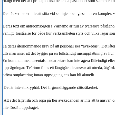
riktigt men det är i princip också det enda påståendet som stämmer i d
Det räcker heller inte att sitta vid sidlinjen och gissa hur en komplex
Deras text om äldreomsorgen i Värnamo är full av tvärsäkra påståen
vanligt, förståelse för både hur verksamheten styrs och vilka lagar som 
Ta deras återkommande krav på att personal ska “avskedas”. Det låter
tills man inser att det bygger på en fullständig missuppfattning av hur 
En kommun med tusentals medarbetare kan inte agera lättvindigt eller
uppsägningar. Tvärtom finns ett långtgående ansvar att utreda, åtgärda
pröva omplacering innan uppsägning ens kan bli aktuellt.
Det är inte ett kryphål. Det är grundläggande rättssäkerhet.
Att i det läget stå och ropa på fler avskedanden är inte att ta ansvar, de
inte förstått uppdraget.