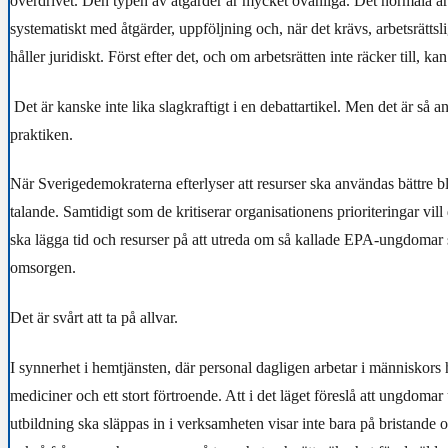
överdrivet. Den typen av åtgärder är mycket ovanliga. Det normala är 
systematiskt med åtgärder, uppföljning och, när det krävs, arbetsrätts
håller juridiskt. Först efter det, och om arbetsrätten inte räcker till, kan
Det är kanske inte lika slagkraftigt i en debattartikel. Men det är så an
praktiken.
När Sverigedemokraterna efterlyser att resurser ska användas bättre b
talande. Samtidigt som de kritiserar organisationens prioriteringar vill
ska lägga tid och resurser på att utreda om så kallade EPA-ungdomar 
omsorgen.
Det är svårt att ta på allvar.
I synnerhet i hemtjänsten, där personal dagligen arbetar i människors
mediciner och ett stort förtroende. Att i det läget föreslå att ungdomar
utbildning ska släppas in i verksamheten visar inte bara på bristande