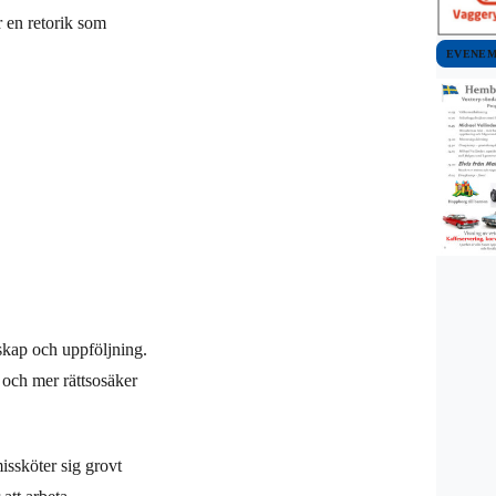
r en retorik som
.
EVENE
rskap och uppföljning.
 och mer rättsosäker
ssköter sig grovt