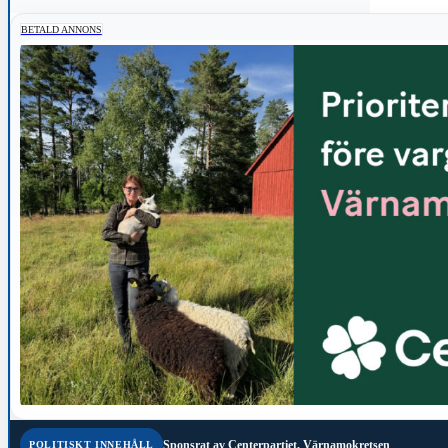
BETALD ANNONS
Sponsrat av
Centerpartiet, Värnamokretsen
POLITISKT INNEHÅLL